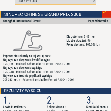
SINOPEC CHINESE GRAND PRIX 2008
Shanghai International Circuit
19 października
Długość toru:
5,451 km
Liczba okrążeń:
56
Pełny dystans:
305,066 km
Poprzednie rekordy na tej wersji toru:
Najszybsze okrążenie kwalifikacyjne
1:33,185 - Michael Schumacher (Ferrari F2004), 2004
Najszybsze okrążenie wyścigu
1:32,238 - Michael Schumacher (Ferrari F2004), 2004
Największa średnia prędkość wyścigu
205,313 km/h - Rubens Barrichello (Ferrari F2004), 2004
REZULTATY WYŚCIGU
1.
2.
3.
Lewis Hamilton
22
Felipe Massa
2
Kimi Raikkonen
1