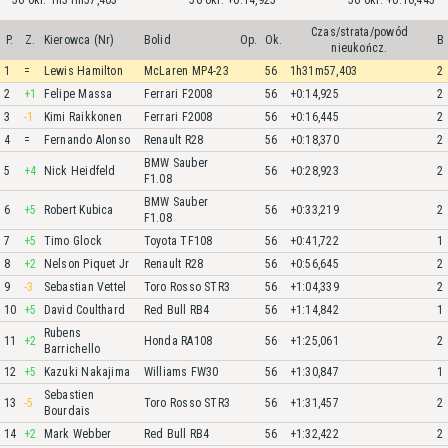
56 okr. 1h31m57,403
56 okr. +0:14,925
56 okr. +0:16,445
Czas/strata/powód
P.
Z.
Kierowca (Nr)
Bolid
Op.
Ok.
B
nieukończ.
1
=
Lewis Hamilton
McLaren MP4-23
56
1h31m57,403
2
2
+1
Felipe Massa
Ferrari F2008
56
+0:14,925
2
3
-1
Kimi Raikkonen
Ferrari F2008
56
+0:16,445
2
4
=
Fernando Alonso
Renault R28
56
+0:18,370
2
BMW Sauber
5
+4
Nick Heidfeld
56
+0:28,923
2
F1.08
BMW Sauber
6
+5
Robert Kubica
56
+0:33,219
2
F1.08
7
+5
Timo Glock
Toyota TF108
56
+0:41,722
1
8
+2
Nelson Piquet Jr
Renault R28
56
+0:56,645
2
9
-3
Sebastian Vettel
Toro Rosso STR3
56
+1:04,339
2
10
+5
David Coulthard
Red Bull RB4
56
+1:14,842
1
Rubens
11
+2
Honda RA108
56
+1:25,061
2
Barrichello
12
+5
Kazuki Nakajima
Williams FW30
56
+1:30,847
1
Sebastien
13
-5
Toro Rosso STR3
56
+1:31,457
2
Bourdais
14
+2
Mark Webber
Red Bull RB4
56
+1:32,422
2