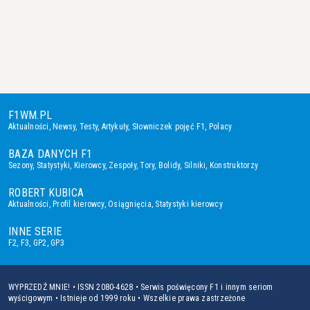
F1WM.PL
Aktualności
,
Newsy
,
Testy
,
Artykuły
,
Słowniczek pojęć F1
,
Polacy
BAZA DANYCH F1
Sezony
,
Statystyki
,
Kierowcy
,
Zespoły
,
Tory
,
Bolidy
,
Silniki
,
Konstruktorzy
ROBERT KUBICA
Aktualności
,
Profil kierowcy
,
Osiągnięcia
,
Statystyki kierowcy
INNE SERIE
F2
,
F3
,
GP2
,
GP3
WYPRZEDŹ MNIE! • ISSN 2080-4628 • Serwis poświęcony F1 i innym seriom
wyścigowym • Istnieje od 1999 roku • Wszelkie prawa zastrzeżone