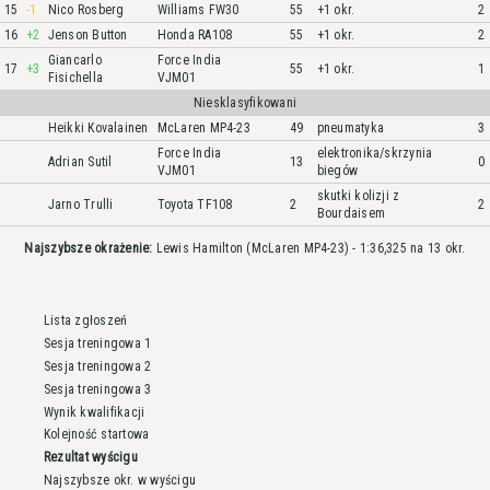
15
-1
Nico Rosberg
Williams FW30
55
+1 okr.
2
16
+2
Jenson Button
Honda RA108
55
+1 okr.
2
Giancarlo
Force India
17
+3
55
+1 okr.
1
Fisichella
VJM01
Niesklasyfikowani
Heikki Kovalainen
McLaren MP4-23
49
pneumatyka
3
Force India
elektronika/skrzynia
Adrian Sutil
13
0
VJM01
biegów
skutki kolizji z
Jarno Trulli
Toyota TF108
2
2
Bourdaisem
Najszybsze okrażenie:
Lewis Hamilton (McLaren MP4-23) - 1:36,325 na 13 okr.
Lista zgłoszeń
Sesja treningowa 1
Sesja treningowa 2
Sesja treningowa 3
Wynik kwalifikacji
Kolejność startowa
Rezultat wyścigu
Najszybsze okr. w wyścigu