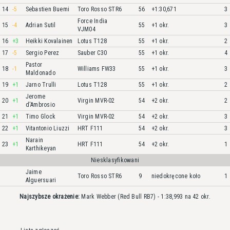
14
-5
Sebastien Buemi
Toro Rosso STR6
56
+1:30,671
3
Force India
15
-4
Adrian Sutil
55
+1 okr.
3
VJM04
16
+3
Heikki Kovalainen
Lotus T128
55
+1 okr.
2
17
-5
Sergio Perez
Sauber C30
55
+1 okr.
4
Pastor
18
-1
Williams FW33
55
+1 okr.
3
Maldonado
19
+1
Jarno Trulli
Lotus T128
55
+1 okr.
2
Jerome
20
+1
Virgin MVR-02
54
+2 okr.
2
d'Ambrosio
21
+1
Timo Glock
Virgin MVR-02
54
+2 okr.
3
22
+1
Vitantonio Liuzzi
HRT F111
54
+2 okr.
3
Narain
23
+1
HRT F111
54
+2 okr.
1
Karthikeyan
Niesklasyfikowani
Jaime
Toro Rosso STR6
9
niedokręcone koło
1
Alguersuari
Najszybsze okrażenie:
Mark Webber (Red Bull RB7) - 1:38,993 na 42 okr.