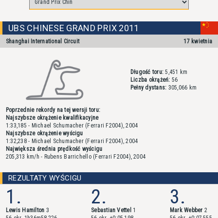
UBS CHINESE GRAND PRIX 2011
Shanghai International Circuit
17 kwietnia
Długość toru:
5,451 km
Liczba okrążeń:
56
Pełny dystans:
305,066 km
Poprzednie rekordy na tej wersji toru:
Najszybsze okrążenie kwalifikacyjne
1:33,185 - Michael Schumacher (Ferrari F2004), 2004
Najszybsze okrążenie wyścigu
1:32,238 - Michael Schumacher (Ferrari F2004), 2004
Największa średnia prędkość wyścigu
205,313 km/h - Rubens Barrichello (Ferrari F2004), 2004
REZULTATY WYŚCIGU
1.
2.
3.
Lewis Hamilton
3
Sebastian Vettel
1
Mark Webber
2