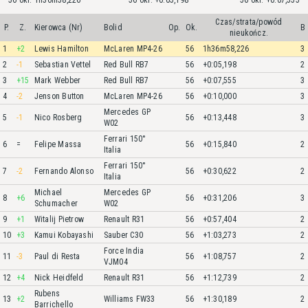
56 okr. 1h36m58,226
56 okr. +0:05,198
56 okr. +0:07,555
Czas/strata/powód
P.
Z.
Kierowca (Nr)
Bolid
Op.
Ok.
B
nieukończ.
1
+2
Lewis Hamilton
McLaren MP4-26
56
1h36m58,226
3
2
-1
Sebastian Vettel
Red Bull RB7
56
+0:05,198
2
3
+15
Mark Webber
Red Bull RB7
56
+0:07,555
3
4
-2
Jenson Button
McLaren MP4-26
56
+0:10,000
3
Mercedes GP
5
-1
Nico Rosberg
56
+0:13,448
3
W02
Ferrari 150°
6
=
Felipe Massa
56
+0:15,840
2
Italia
Ferrari 150°
7
-2
Fernando Alonso
56
+0:30,622
2
Italia
Michael
Mercedes GP
8
+6
56
+0:31,206
3
Schumacher
W02
9
+1
Witalij Pietrow
Renault R31
56
+0:57,404
2
10
+3
Kamui Kobayashi
Sauber C30
56
+1:03,273
2
Force India
11
-3
Paul di Resta
56
+1:08,757
2
VJM04
12
+4
Nick Heidfeld
Renault R31
56
+1:12,739
2
Rubens
13
+2
Williams FW33
56
+1:30,189
2
Barrichello