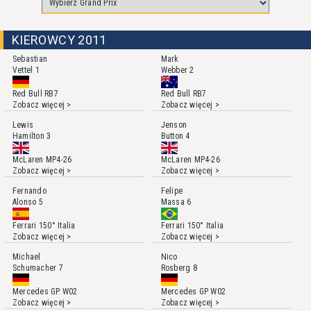
KIEROWCY 2011
Sebastian
Mark
Vettel
1
Webber
2
Red Bull RB7
Red Bull RB7
Zobacz więcej >
Zobacz więcej >
Lewis
Jenson
Hamilton
3
Button
4
McLaren MP4-26
McLaren MP4-26
Zobacz więcej >
Zobacz więcej >
Fernando
Felipe
Alonso
5
Massa
6
Ferrari 150° Italia
Ferrari 150° Italia
Zobacz więcej >
Zobacz więcej >
Michael
Nico
Schumacher
7
Rosberg
8
Mercedes GP W02
Mercedes GP W02
Zobacz więcej >
Zobacz więcej >