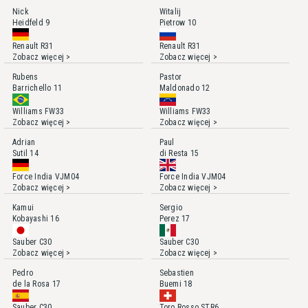
Nick
Witalij
Heidfeld
9
Pietrow
10
Renault R31
Renault R31
Zobacz więcej >
Zobacz więcej >
Rubens
Pastor
Barrichello
11
Maldonado
12
Williams FW33
Williams FW33
Zobacz więcej >
Zobacz więcej >
Adrian
Paul
Sutil
14
di Resta
15
Force India VJM04
Force India VJM04
Zobacz więcej >
Zobacz więcej >
Kamui
Sergio
Kobayashi
16
Perez
17
Sauber C30
Sauber C30
Zobacz więcej >
Zobacz więcej >
Pedro
Sebastien
de la Rosa
17
Buemi
18
Sauber C30
Toro Rosso STR6