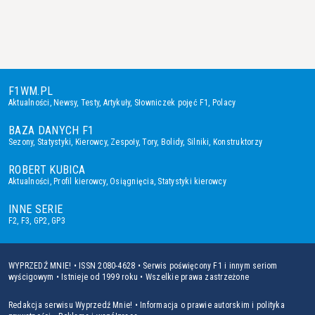
F1WM.PL
Aktualności
,
Newsy
,
Testy
,
Artykuły
,
Słowniczek pojęć F1
,
Polacy
BAZA DANYCH F1
Sezony
,
Statystyki
,
Kierowcy
,
Zespoły
,
Tory
,
Bolidy
,
Silniki
,
Konstruktorzy
ROBERT KUBICA
Aktualności
,
Profil kierowcy
,
Osiągnięcia
,
Statystyki kierowcy
INNE SERIE
F2
,
F3
,
GP2
,
GP3
WYPRZEDŹ MNIE! • ISSN 2080-4628 • Serwis poświęcony F1 i innym seriom
wyścigowym • Istnieje od 1999 roku • Wszelkie prawa zastrzeżone
Redakcja serwisu Wyprzedź Mnie!
•
Informacja o prawie autorskim i polityka