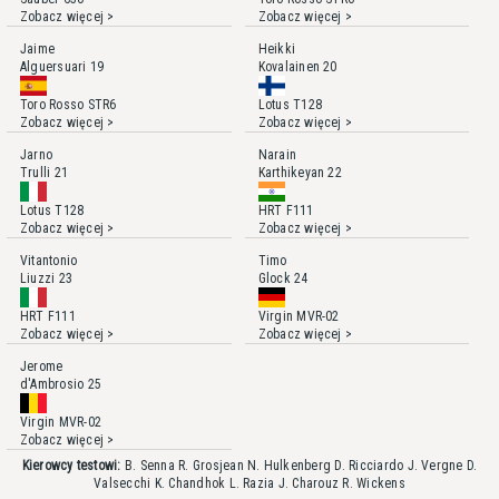
Zobacz więcej >
Zobacz więcej >
Jaime
Heikki
Alguersuari
19
Kovalainen
20
Toro Rosso STR6
Lotus T128
Zobacz więcej >
Zobacz więcej >
Jarno
Narain
Trulli
21
Karthikeyan
22
Lotus T128
HRT F111
Zobacz więcej >
Zobacz więcej >
Vitantonio
Timo
Liuzzi
23
Glock
24
HRT F111
Virgin MVR-02
Zobacz więcej >
Zobacz więcej >
Jerome
d'Ambrosio
25
Virgin MVR-02
Zobacz więcej >
Kierowcy testowi:
B. Senna
R. Grosjean
N. Hulkenberg
D. Ricciardo
J. Vergne
D.
Valsecchi
K. Chandhok
L. Razia
J. Charouz
R. Wickens