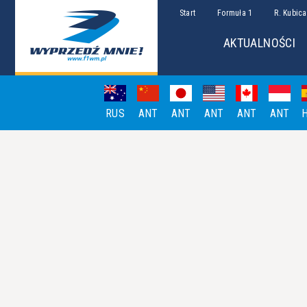
Start
Formuła 1
R. Kubica
AKTUALNOŚCI
RUS
ANT
ANT
ANT
ANT
ANT