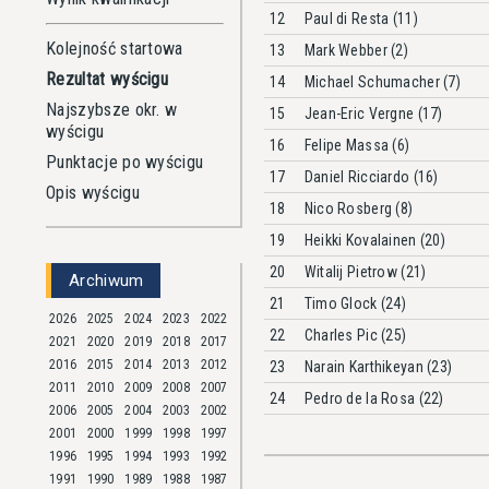
12
Paul di Resta (11)
Kolejność startowa
13
Mark Webber (2)
Rezultat wyścigu
14
Michael Schumacher (7)
Najszybsze okr. w
15
Jean-Eric Vergne (17)
wyścigu
16
Felipe Massa (6)
Punktacje po wyścigu
17
Daniel Ricciardo (16)
Opis wyścigu
18
Nico Rosberg (8)
19
Heikki Kovalainen (20)
20
Witalij Pietrow (21)
Archiwum
21
Timo Glock (24)
2026
2025
2024
2023
2022
22
Charles Pic (25)
2021
2020
2019
2018
2017
2016
2015
2014
2013
2012
23
Narain Karthikeyan (23)
2011
2010
2009
2008
2007
24
Pedro de la Rosa (22)
2006
2005
2004
2003
2002
2001
2000
1999
1998
1997
1996
1995
1994
1993
1992
1991
1990
1989
1988
1987