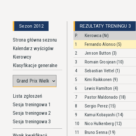
Sezon 2012
REZULTATY TRENINGU 3
P.
Kierowca (Nr)
Strona główna sezonu
1
Fernando Alonso (5)
Kalendarz wyścigów
2
Jenson Button (3)
Kierowcy
3
Romain Grosjean (10)
Klasyfikacje generalne
4
Sebastian Vettel (1)
5
Kimi Raikkonen (9)
6
Lewis Hamilton (4)
Lista zgłoszeń
7
Pastor Maldonado (18)
Sesja treningowa 1
8
Sergio Perez (15)
Sesja treningowa 2
9
Kamui Kobayashi (14)
Sesja treningowa 3
10
Nico Hulkenberg (12)
11
Bruno Senna (19)
Wynik kwalifikacji