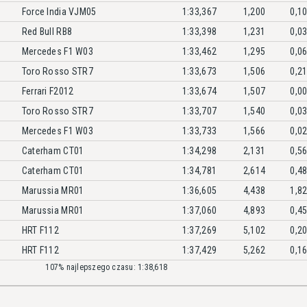
Force India VJM05
1:33,367
1,200
0,1
Red Bull RB8
1:33,398
1,231
0,0
Mercedes F1 W03
1:33,462
1,295
0,0
Toro Rosso STR7
1:33,673
1,506
0,2
Ferrari F2012
1:33,674
1,507
0,0
Toro Rosso STR7
1:33,707
1,540
0,0
Mercedes F1 W03
1:33,733
1,566
0,0
Caterham CT01
1:34,298
2,131
0,5
Caterham CT01
1:34,781
2,614
0,4
Marussia MR01
1:36,605
4,438
1,8
Marussia MR01
1:37,060
4,893
0,4
HRT F112
1:37,269
5,102
0,2
HRT F112
1:37,429
5,262
0,1
107% najlepszego czasu: 1:38,618