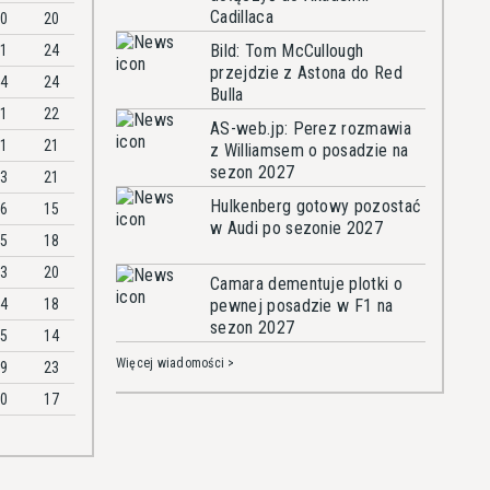
Cadillaca
00
20
Bild: Tom McCullough
31
24
przejdzie z Astona do Red
64
24
Bulla
11
22
AS-web.jp: Perez rozmawia
01
21
z Williamsem o posadzie na
sezon 2027
33
21
Hulkenberg gotowy pozostać
26
15
w Audi po sezonie 2027
65
18
83
20
Camara dementuje plotki o
24
18
pewnej posadzie w F1 na
sezon 2027
55
14
Więcej wiadomości >
09
23
60
17