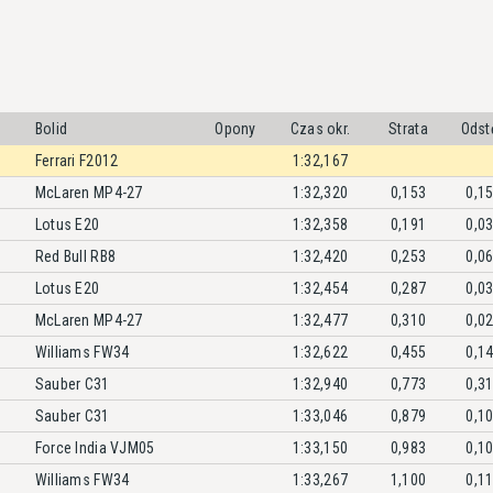
Bolid
Opony
Czas okr.
Strata
Odst
Ferrari F2012
1:32,167
McLaren MP4-27
1:32,320
0,153
0,1
Lotus E20
1:32,358
0,191
0,0
Red Bull RB8
1:32,420
0,253
0,0
Lotus E20
1:32,454
0,287
0,0
McLaren MP4-27
1:32,477
0,310
0,0
Williams FW34
1:32,622
0,455
0,1
Sauber C31
1:32,940
0,773
0,3
Sauber C31
1:33,046
0,879
0,1
Force India VJM05
1:33,150
0,983
0,1
Williams FW34
1:33,267
1,100
0,1