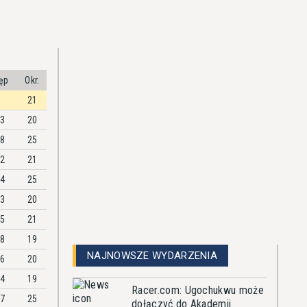
ęp
Okr.
21
53
20
38
25
62
21
34
25
23
20
45
21
18
19
NAJNOWSZE WYDARZENIA
06
20
04
19
Racer.com: Ugochukwu może
17
25
dołączyć do Akademii