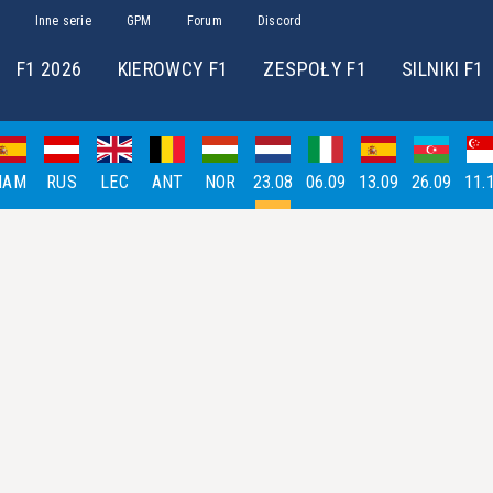
Inne serie
GPM
Forum
Discord
F1 2026
KIEROWCY F1
ZESPOŁY F1
SILNIKI F1
HAM
RUS
LEC
ANT
NOR
23.08
06.09
13.09
26.09
11.