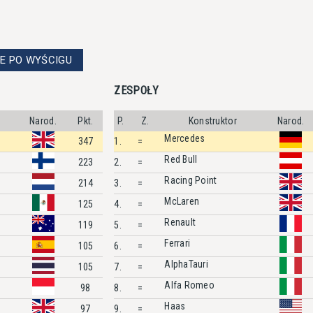
E PO WYŚCIGU
ZESPOŁY
Narod.
Pkt.
P.
Z.
Konstruktor
Narod.
Mercedes
347
1.
=
Red Bull
223
2.
=
Racing Point
214
3.
=
McLaren
125
4.
=
Renault
119
5.
=
Ferrari
105
6.
=
AlphaTauri
105
7.
=
Alfa Romeo
98
8.
=
Haas
97
9.
=