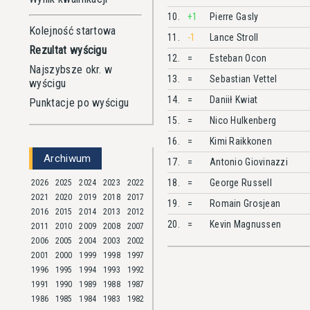
10.
+1
Pierre
Gasly
Kolejność startowa
11.
-1
Lance
Stroll
Rezultat wyścigu
12.
=
Esteban
Ocon
Najszybsze okr. w
13.
=
Sebastian
Vettel
wyścigu
14.
=
Daniił
Kwiat
Punktacje po wyścigu
15.
=
Nico
Hulkenberg
16.
=
Kimi
Raikkonen
Archiwum
17.
=
Antonio
Giovinazzi
18.
=
George
Russell
2026
2025
2024
2023
2022
2021
2020
2019
2018
2017
19.
=
Romain
Grosjean
2016
2015
2014
2013
2012
20.
=
Kevin
Magnussen
2011
2010
2009
2008
2007
2006
2005
2004
2003
2002
2001
2000
1999
1998
1997
1996
1995
1994
1993
1992
1991
1990
1989
1988
1987
1986
1985
1984
1983
1982