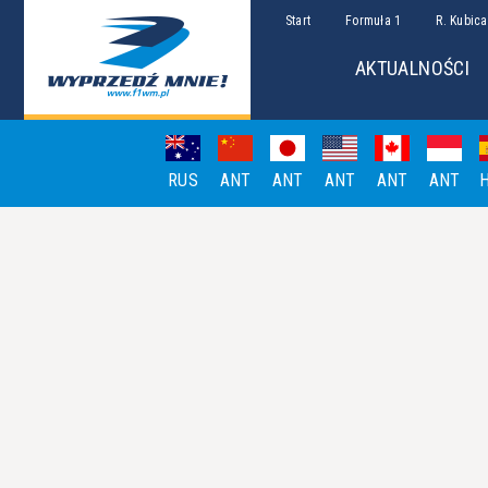
Start
Formuła 1
R. Kubica
AKTUALNOŚCI
RUS
ANT
ANT
ANT
ANT
ANT