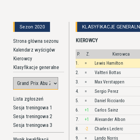
Sezon 2020
KLASYFIKACJE GENERALN
KIEROWCY
Strona główna sezonu
Kalendarz wyścigów
P.
Z.
Kierowca
Kierowcy
1.
=
Lewis
Hamilton
Klasyfikacje generalne
2.
=
Valtteri
Bottas
3.
=
Max
Verstappen
4.
=
Sergio
Perez
Lista zgłoszeń
5.
=
Daniel
Ricciardo
Sesja treningowa 1
6.
+1
Carlos
Sainz
Sesja treningowa 2
7.
+1
Alexander
Albon
Sesja treningowa 3
8.
-2
Charles
Leclerc
9.
=
Lando
Norris
Wynik kwalifikacji