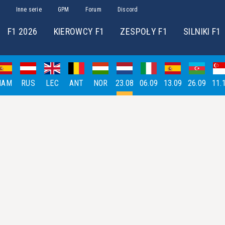
Inne serie
GPM
Forum
Discord
F1 2026
KIEROWCY F1
ZESPOŁY F1
SILNIKI F1
HAM
RUS
LEC
ANT
NOR
23.08
06.09
13.09
26.09
11.