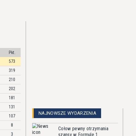
Pkt.
573
319
210
202
181
131
NAJNOWSZE WYDARZENIA
107
8
Cołow pewny otrzymania
3
szansy w Formule 1