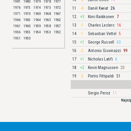
1981
1980
1979
1978
1977
1976
1975
1974
1973
1972
11
-4
Daniił Kwiat
26
1971
1970
1969
1968
1967
12
+3
Kimi Raikkonen
7
1966
1965
1964
1963
1962
13
-1
Charles Leclerc
16
1961
1960
1959
1958
1957
1956
1955
1954
1953
1952
14
-1
Sebastian Vettel
5
1951
1950
15
+1
George Russell
63
16
-2
Antonio Giovinazzi
99
17
+1
Nicholas Latifi
6
18
+2
Kevin Magnussen
20
19
-2
Pietro Fittipaldi
51
Sergio Perez
11
Najszy