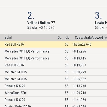
2.
3.
Valtteri Bottas
77
Lewis H
55 okr. +0:15,976
55 okr.
Bolid
Op.
Ok.
Czas/strata/powód ni
Red Bull RB16
55
1h36m28,645
Mercedes W11 EQ Performance
55
+0:15,976
Mercedes W11 EQ Performance
55
+0:18,415
Red Bull RB16
55
+0:19,987
McLaren MCL35
55
+1:00,729
McLaren MCL35
55
+1:05,662
Renault R.S.20
55
+1:13,748
AlphaTauri AT01
55
+1:29,718
Renault R.S.20
55
+1:41,069
Racing Point RP20
55
+1:42,738