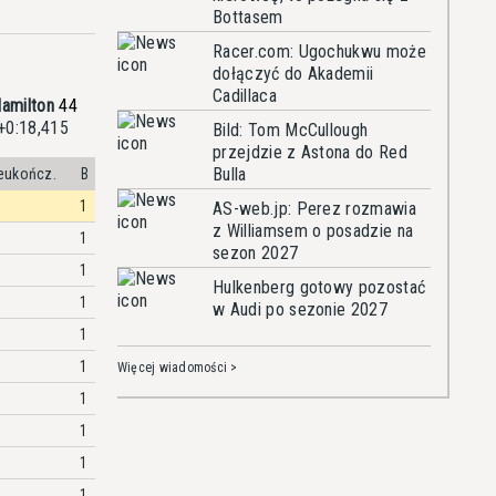
Bottasem
Racer.com: Ugochukwu może
dołączyć do Akademii
Cadillaca
amilton
44
 +0:18,415
Bild: Tom McCullough
przejdzie z Astona do Red
Bulla
eukończ.
B
1
AS-web.jp: Perez rozmawia
z Williamsem o posadzie na
1
sezon 2027
1
Hulkenberg gotowy pozostać
1
w Audi po sezonie 2027
1
1
Więcej wiadomości >
1
1
1
1