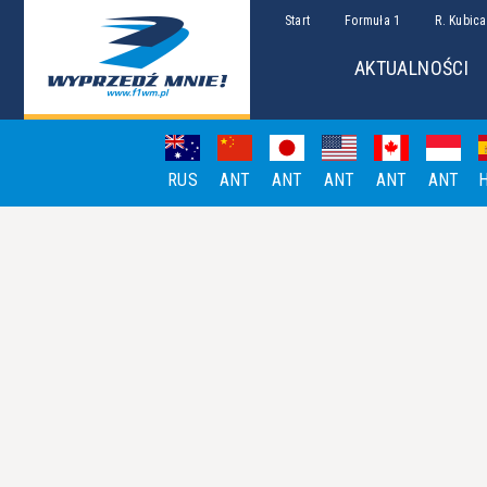
Start
Formuła 1
R. Kubica
AKTUALNOŚCI
RUS
ANT
ANT
ANT
ANT
ANT