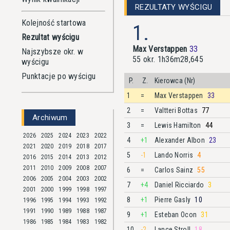
REZULTATY WYŚCIGU
Kolejność startowa
1.
Rezultat wyścigu
Max Verstappen
33
Najszybsze okr. w
55 okr. 1h36m28,645
wyścigu
Punktacje po wyścigu
P.
Z.
Kierowca (Nr)
1
=
Max Verstappen
33
2
=
Valtteri Bottas
77
Archiwum
3
=
Lewis Hamilton
44
2026
2025
2024
2023
2022
4
+1
Alexander Albon
23
2021
2020
2019
2018
2017
5
-1
Lando Norris
4
2016
2015
2014
2013
2012
2011
2010
2009
2008
2007
6
=
Carlos Sainz
55
2006
2005
2004
2003
2002
7
+4
Daniel Ricciardo
3
2001
2000
1999
1998
1997
8
+1
Pierre Gasly
10
1996
1995
1994
1993
1992
1991
1990
1989
1988
1987
9
+1
Esteban Ocon
31
1986
1985
1984
1983
1982
10
-2
Lance Stroll
18