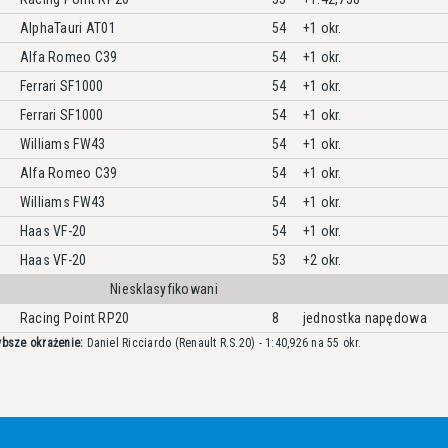
AlphaTauri AT01
54
+1 okr.
Alfa Romeo C39
54
+1 okr.
Ferrari SF1000
54
+1 okr.
Ferrari SF1000
54
+1 okr.
Williams FW43
54
+1 okr.
Alfa Romeo C39
54
+1 okr.
Williams FW43
54
+1 okr.
Haas VF-20
54
+1 okr.
Haas VF-20
53
+2 okr.
Niesklasyfikowani
Racing Point RP20
8
jednostka napędowa
bsze okrażenie:
Daniel Ricciardo (Renault R.S.20) - 1:40,926 na 55 okr.