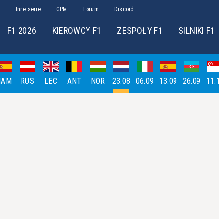
Inne serie
GPM
Forum
Discord
F1 2026
KIEROWCY F1
ZESPOŁY F1
SILNIKI F1
HAM
RUS
LEC
ANT
NOR
23.08
06.09
13.09
26.09
11.