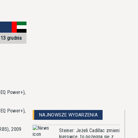
13 grudnia
 EQ Power+),
 EQ Power+),
NAJNOWSZE WYDARZENIA
 RB5), 2009
Steiner: Jeżeli Cadillac zmieni
kierowcę, to pożegna się z