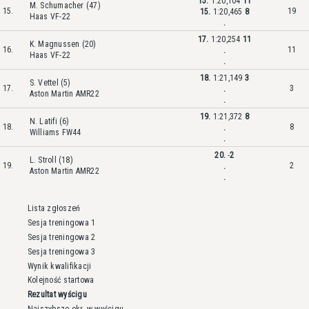
15.
1:20,104
11
M. Schumacher (47)
15.
19
15.
1:20,465
8
Haas VF-22
.
17.
1:20,254
11
K. Magnussen (20)
16.
11
.
Haas VF-22
.
18.
1:21,149
3
S. Vettel (5)
17.
3
.
Aston Martin AMR22
.
19.
1:21,372
8
N. Latifi (6)
18.
8
.
Williams FW44
.
20.
-
2
L. Stroll (18)
19.
2
.
Aston Martin AMR22
.
Lista zgłoszeń
Sesja treningowa 1
Sesja treningowa 2
Sesja treningowa 3
Wynik kwalifikacji
Kolejność startowa
Rezultat wyścigu
Najszybsze okr. w wyścigu