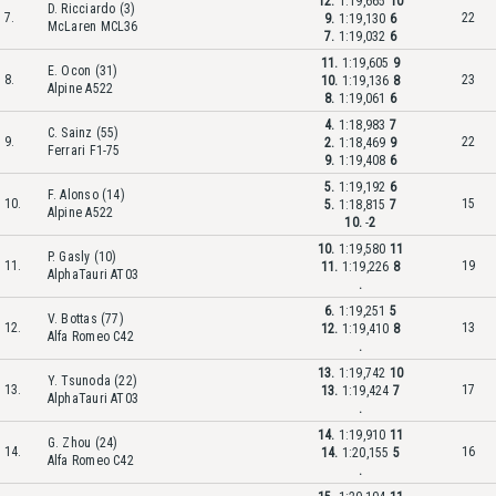
12.
1:19,665
10
D. Ricciardo (3)
7.
22
9.
1:19,130
6
McLaren MCL36
7.
1:19,032
6
11.
1:19,605
9
E. Ocon (31)
8.
23
10.
1:19,136
8
Alpine A522
8.
1:19,061
6
4.
1:18,983
7
C. Sainz (55)
9.
22
2.
1:18,469
9
Ferrari F1-75
9.
1:19,408
6
5.
1:19,192
6
F. Alonso (14)
10.
15
5.
1:18,815
7
Alpine A522
10.
-
2
10.
1:19,580
11
P. Gasly (10)
11.
19
11.
1:19,226
8
AlphaTauri AT03
.
6.
1:19,251
5
V. Bottas (77)
12.
13
12.
1:19,410
8
Alfa Romeo C42
.
13.
1:19,742
10
Y. Tsunoda (22)
13.
17
13.
1:19,424
7
AlphaTauri AT03
.
14.
1:19,910
11
G. Zhou (24)
14.
16
14.
1:20,155
5
Alfa Romeo C42
.