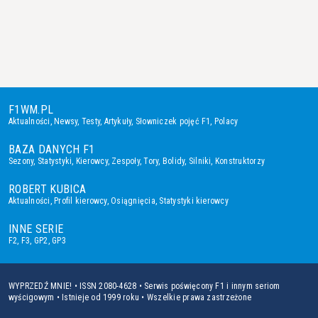
F1WM.PL
Aktualności
,
Newsy
,
Testy
,
Artykuły
,
Słowniczek pojęć F1
,
Polacy
BAZA DANYCH F1
Sezony
,
Statystyki
,
Kierowcy
,
Zespoły
,
Tory
,
Bolidy
,
Silniki
,
Konstruktorzy
ROBERT KUBICA
Aktualności
,
Profil kierowcy
,
Osiągnięcia
,
Statystyki kierowcy
INNE SERIE
F2
,
F3
,
GP2
,
GP3
WYPRZEDŹ MNIE! • ISSN 2080-4628 • Serwis poświęcony F1 i innym seriom
wyścigowym • Istnieje od 1999 roku • Wszelkie prawa zastrzeżone