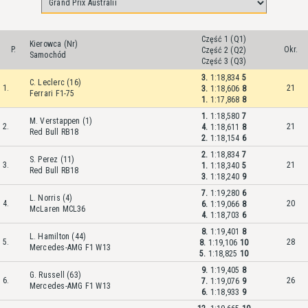
Część 1 (Q1)
Kierowca (Nr)
P.
Okr.
Część 2 (Q2)
Samochód
Część 3 (Q3)
3.
1:18,834
5
C. Leclerc (16)
1.
21
3.
1:18,606
8
Ferrari F1-75
1.
1:17,868
8
1.
1:18,580
7
M. Verstappen (1)
2.
21
4.
1:18,611
8
Red Bull RB18
2.
1:18,154
6
2.
1:18,834
7
S. Perez (11)
3.
21
1.
1:18,340
5
Red Bull RB18
3.
1:18,240
9
7.
1:19,280
6
L. Norris (4)
4.
20
6.
1:19,066
8
McLaren MCL36
4.
1:18,703
6
8.
1:19,401
8
L. Hamilton (44)
5.
28
8.
1:19,106
10
Mercedes-AMG F1 W13
5.
1:18,825
10
9.
1:19,405
8
G. Russell (63)
6.
26
7.
1:19,076
9
Mercedes-AMG F1 W13
6.
1:18,933
9