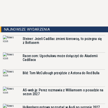
NAJNOWSZE WYDARZENIA
Steiner: Jeżeli Cadillac zmieni kierowcę, to pożegna się
z Bottasem
Racer.com: Ugochukwu może dołączyć do Akademii
Cadillaca
Bild: Tom McCullough przejdzie z Astona do Red Bulla
AS-web.jp: Perez rozmawia z Williamsem o posadzie na
sezon 2027
Hulkenberg gotowy pozostać w Audi po sezonie 2027