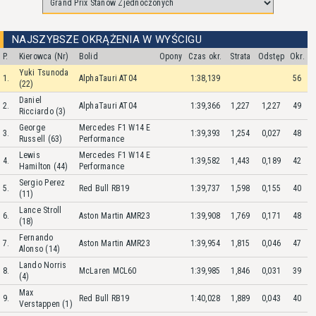
NAJSZYBSZE OKRĄŻENIA W WYŚCIGU
P.
Kierowca (Nr)
Bolid
Opony
Czas okr.
Strata
Odstęp
Okr.
Yuki Tsunoda
1.
AlphaTauri AT04
1:38,139
56
(22)
Daniel
2.
AlphaTauri AT04
1:39,366
1,227
1,227
49
Ricciardo (3)
George
Mercedes F1 W14 E
3.
1:39,393
1,254
0,027
48
Russell (63)
Performance
Lewis
Mercedes F1 W14 E
4.
1:39,582
1,443
0,189
42
Hamilton (44)
Performance
Sergio Perez
5.
Red Bull RB19
1:39,737
1,598
0,155
40
(11)
Lance Stroll
6.
Aston Martin AMR23
1:39,908
1,769
0,171
48
(18)
Fernando
7.
Aston Martin AMR23
1:39,954
1,815
0,046
47
Alonso (14)
Lando Norris
8.
McLaren MCL60
1:39,985
1,846
0,031
39
(4)
Max
9.
Red Bull RB19
1:40,028
1,889
0,043
40
Verstappen (1)