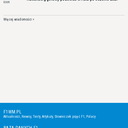
Więcej wiadomości >
F1WM.PL
Aktualności
,
Newsy
,
Testy
,
Artykuły
,
Słowniczek pojęć F1
,
Polacy
BAZA DANYCH F1