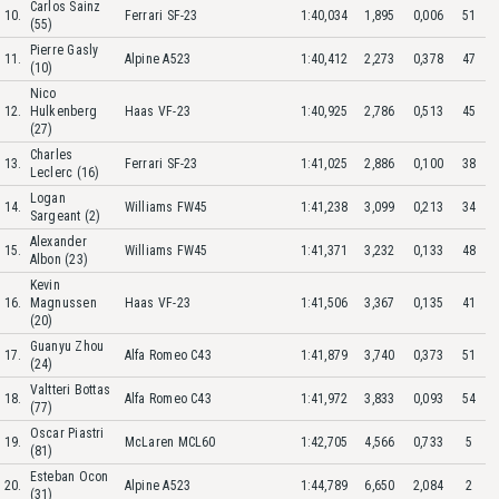
Carlos Sainz
10.
Ferrari SF-23
1:40,034
1,895
0,006
51
(55)
Pierre Gasly
11.
Alpine A523
1:40,412
2,273
0,378
47
(10)
Nico
12.
Hulkenberg
Haas VF-23
1:40,925
2,786
0,513
45
(27)
Charles
13.
Ferrari SF-23
1:41,025
2,886
0,100
38
Leclerc (16)
Logan
14.
Williams FW45
1:41,238
3,099
0,213
34
Sargeant (2)
Alexander
15.
Williams FW45
1:41,371
3,232
0,133
48
Albon (23)
Kevin
16.
Magnussen
Haas VF-23
1:41,506
3,367
0,135
41
(20)
Guanyu Zhou
17.
Alfa Romeo C43
1:41,879
3,740
0,373
51
(24)
Valtteri Bottas
18.
Alfa Romeo C43
1:41,972
3,833
0,093
54
(77)
Oscar Piastri
19.
McLaren MCL60
1:42,705
4,566
0,733
5
(81)
Esteban Ocon
20.
Alpine A523
1:44,789
6,650
2,084
2
(31)