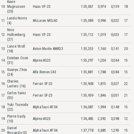
Kevin
10
Magnussen
Haas VF-23
1:35,067
0,974
0,159
18
(20)
Lando Norris
11
McLaren MCL60
1:35,089
0,996
0,022
17
(4)
Nico
12
Hulkenberg
Haas VF-23
1:35,112
1,019
0,023
17
(27)
Lance Stroll
13
Aston Martin AMR23
1:35,253
1,160
0,141
20
(18)
Esteban Ocon
14
Alpine A523
1:35,297
1,204
0,044
15
(31)
Guanyu Zhou
15
Alfa Romeo C43
1:35,881
1,788
0,584
15
(24)
Charles
16
Ferrari SF-23
1:35,908
1,815
0,027
22
Leclerc (16)
Carlos Sainz
17
Ferrari SF-23
1:35,939
1,846
0,031
21
(55)
Yuki Tsunoda
18
AlphaTauri AT04
1:36,087
1,994
0,148
15
(22)
Pierre Gasly
19
Alpine A523
1:36,485
2,392
0,398
12
(10)
Daniel
20
AlphaTauri AT04
1:37,778
3,685
1,293
15
Ricciardo (3)