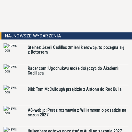
NAJNOWSZE WYDARZENIA
Steiner: Jeżeli Cadillac zmieni kierowcę, to pożegna się
z Bottasem
Racer.com: Ugochukwu może dołączyć do Akademii
Cadillaca
Bild: Tom McCullough przejdzie z Astona do Red Bulla
AS-web.jp: Perez rozmawia z Williamsem o posadzie na
sezon 2027
Hulkenberg gotowy pozostać w Audi po sezonie 2027