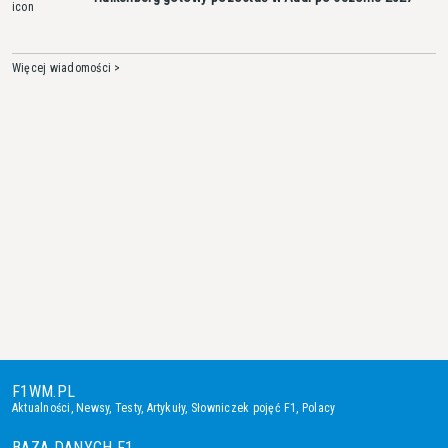
Więcej wiadomości >
F1WM.PL
Aktualności
,
Newsy
,
Testy
,
Artykuły
,
Słowniczek pojęć F1
,
Polacy
BAZA DANYCH F1