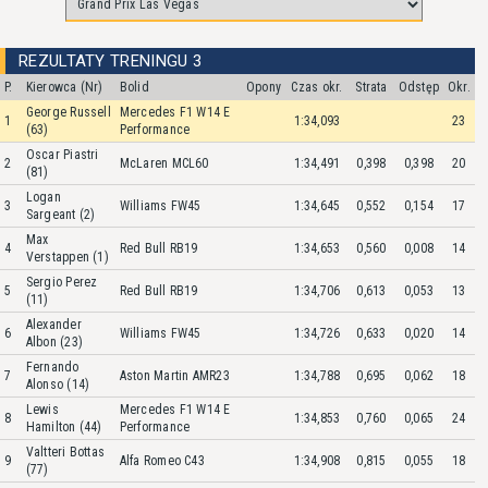
REZULTATY TRENINGU 3
P.
Kierowca (Nr)
Bolid
Opony
Czas okr.
Strata
Odstęp
Okr.
George Russell
Mercedes F1 W14 E
1
1:34,093
23
(63)
Performance
Oscar Piastri
2
McLaren MCL60
1:34,491
0,398
0,398
20
(81)
Logan
3
Williams FW45
1:34,645
0,552
0,154
17
Sargeant (2)
Max
4
Red Bull RB19
1:34,653
0,560
0,008
14
Verstappen (1)
Sergio Perez
5
Red Bull RB19
1:34,706
0,613
0,053
13
(11)
Alexander
6
Williams FW45
1:34,726
0,633
0,020
14
Albon (23)
Fernando
7
Aston Martin AMR23
1:34,788
0,695
0,062
18
Alonso (14)
Lewis
Mercedes F1 W14 E
8
1:34,853
0,760
0,065
24
Hamilton (44)
Performance
Valtteri Bottas
9
Alfa Romeo C43
1:34,908
0,815
0,055
18
(77)