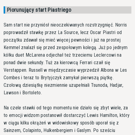
Piorunujący start Piastriego
Sam start nie przyniósł nieoczekiwanych rozstrzygnięć. Norris
poprowadził stawkę przez La Source, lecz Oscar Piastri od
początku zdawał się mieć więcej pewności i już na prostej
Kemmel znalazł się przed zespołowym kolegą. Już po jednym
kółku duet McLarena odjechał też trzeciemu Leclercowi na
ponad dwie sekundy. Tuż za kierowcą Ferrari czaił się
Verstappen. Russell w międzyczasie wyprzedził Albona w Les
Combes i teraz to Brytyjczyk zamykał pierwszą piątkę.
Czołową dziesiątkę niezmiennie uzupełniali Tsunoda, Hadjar,
Lawson i Bortoleto.
Na czele stawki od tego momentu nie działo się zbyt wiele, za
to emocji widzom postanowił dostarczyć Lewis Hamilton, który
w ciągu kilku okrążeń w widowiskowy sposób uporał się z
Sainzem, Colapinto, Hulkenbergiem i Gaslym. Po sześciu