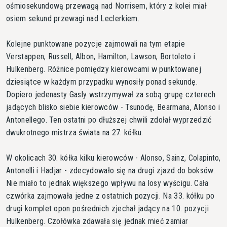
ośmiosekundową przewagą nad Norrisem, który z kolei miał
osiem sekund przewagi nad Leclerkiem.
Kolejne punktowane pozycje zajmowali na tym etapie
Verstappen, Russell, Albon, Hamilton, Lawson, Bortoleto i
Hulkenberg. Różnice pomiędzy kierowcami w punktowanej
dziesiątce w każdym przypadku wynosiły ponad sekundę.
Dopiero jedenasty Gasly wstrzymywał za sobą grupę czterech
jadących blisko siebie kierowców - Tsunodę, Bearmana, Alonso i
Antonellego. Ten ostatni po dłuższej chwili zdołał wyprzedzić
dwukrotnego mistrza świata na 27. kółku.
W okolicach 30. kółka kilku kierowców - Alonso, Sainz, Colapinto,
Antonelli i Hadjar - zdecydowało się na drugi zjazd do boksów.
Nie miało to jednak większego wpływu na losy wyścigu. Cała
czwórka zajmowała jedne z ostatnich pozycji. Na 33. kółku po
drugi komplet opon pośrednich zjechał jadący na 10. pozycji
Hulkenberg. Czołówka zdawała się jednak mieć zamiar