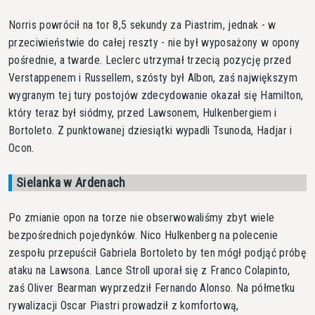
Norris powrócił na tor 8,5 sekundy za Piastrim, jednak - w
przeciwieństwie do całej reszty - nie był wyposażony w opony
pośrednie, a twarde. Leclerc utrzymał trzecią pozycję przed
Verstappenem i Russellem, szósty był Albon, zaś największym
wygranym tej tury postojów zdecydowanie okazał się Hamilton,
który teraz był siódmy, przed Lawsonem, Hulkenbergiem i
Bortoleto. Z punktowanej dziesiątki wypadli Tsunoda, Hadjar i
Ocon.
Sielanka w Ardenach
Po zmianie opon na torze nie obserwowaliśmy zbyt wiele
bezpośrednich pojedynków. Nico Hulkenberg na polecenie
zespołu przepuścił Gabriela Bortoleto by ten mógł podjąć próbę
ataku na Lawsona. Lance Stroll uporał się z Franco Colapinto,
zaś Oliver Bearman wyprzedził Fernando Alonso. Na półmetku
rywalizacji Oscar Piastri prowadził z komfortową,