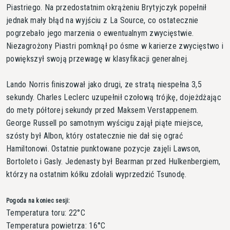
Piastriego. Na przedostatnim okrążeniu Brytyjczyk popełnił
jednak mały błąd na wyjściu z La Source, co ostatecznie
pogrzebało jego marzenia o ewentualnym zwycięstwie.
Niezagrożony Piastri pomknął po ósme w karierze zwycięstwo i
powiększył swoją przewagę w klasyfikacji generalnej.
Lando Norris finiszował jako drugi, ze stratą niespełna 3,5
sekundy. Charles Leclerc uzupełnił czołową trójkę, dojeżdżając
do mety półtorej sekundy przed Maksem Verstappenem.
George Russell po samotnym wyścigu zajął piąte miejsce,
szósty był Albon, który ostatecznie nie dał się ograć
Hamiltonowi. Ostatnie punktowane pozycje zajęli Lawson,
Bortoleto i Gasly. Jedenasty był Bearman przed Hulkenbergiem,
którzy na ostatnim kółku zdołali wyprzedzić Tsunodę.
Pogoda na koniec sesji:
Temperatura toru: 22°C
Temperatura powietrza: 16°C