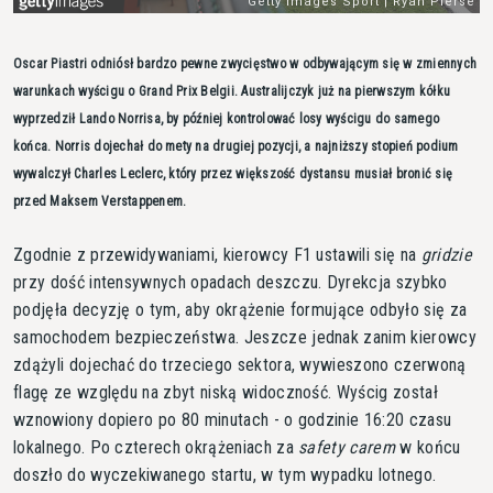
Oscar Piastri odniósł bardzo pewne zwycięstwo w odbywającym się w zmiennych
warunkach wyścigu o Grand Prix Belgii. Australijczyk już na pierwszym kółku
wyprzedził Lando Norrisa, by później kontrolować losy wyścigu do samego
końca. Norris dojechał do mety na drugiej pozycji, a najniższy stopień podium
wywalczył Charles Leclerc, który przez większość dystansu musiał bronić się
przed Maksem Verstappenem.
Zgodnie z przewidywaniami, kierowcy F1 ustawili się na
gridzie
przy dość intensywnych opadach deszczu. Dyrekcja szybko
podjęła decyzję o tym, aby okrążenie formujące odbyło się za
samochodem bezpieczeństwa. Jeszcze jednak zanim kierowcy
zdążyli dojechać do trzeciego sektora, wywieszono czerwoną
flagę ze względu na zbyt niską widoczność. Wyścig został
wznowiony dopiero po 80 minutach - o godzinie 16:20 czasu
lokalnego. Po czterech okrążeniach za
safety carem
w końcu
doszło do wyczekiwanego startu, w tym wypadku lotnego.