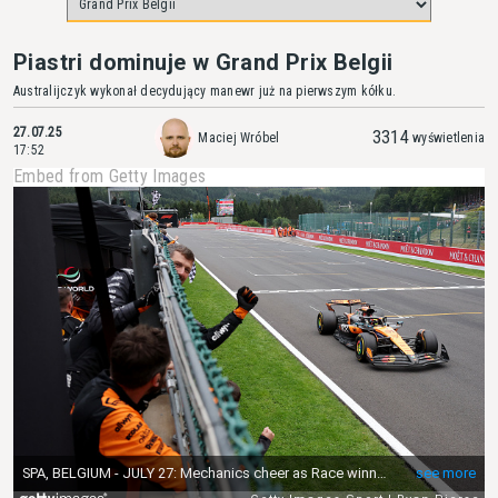
Piastri dominuje w Grand Prix Belgii
Australijczyk wykonał decydujący manewr już na pierwszym kółku.
27.07.25
3314
Maciej Wróbel
wyświetlenia
17:52
Embed from Getty Images