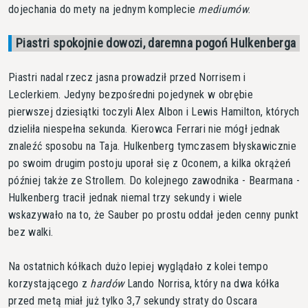
dojechania do mety na jednym komplecie
mediumów
.
Piastri spokojnie dowozi, daremna pogoń Hulkenberga
Piastri nadal rzecz jasna prowadził przed Norrisem i
Leclerkiem. Jedyny bezpośredni pojedynek w obrębie
pierwszej dziesiątki toczyli Alex Albon i Lewis Hamilton, których
dzieliła niespełna sekunda. Kierowca Ferrari nie mógł jednak
znaleźć sposobu na Taja. Hulkenberg tymczasem błyskawicznie
po swoim drugim postoju uporał się z Oconem, a kilka okrążeń
później także ze Strollem. Do kolejnego zawodnika - Bearmana -
Hulkenberg tracił jednak niemal trzy sekundy i wiele
wskazywało na to, że Sauber po prostu oddał jeden cenny punkt
bez walki.
Na ostatnich kółkach dużo lepiej wyglądało z kolei tempo
korzystającego z
hardów
Lando Norrisa, który na dwa kółka
przed metą miał już tylko 3,7 sekundy straty do Oscara