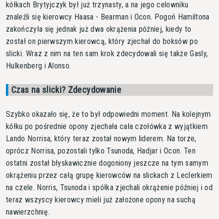
kółkach Brytyjczyk był już trzynasty, a na jego celowniku
znaleźli się kierowcy Haasa - Bearman i Ocon. Pogoń Hamiltona
zakończyła się jednak już dwa okrążenia później, kiedy to
został on pierwszym kierowcą, który zjechał do boksów po
slicki. Wraz z nim na ten sam krok zdecydowali się także Gasly,
Hulkenberg i Alonso.
Czas na slicki? Zdecydowanie
Szybko okazało się, że to był odpowiedni moment. Na kolejnym
kółku po pośrednie opony zjechała cała czołówka z wyjątkiem
Lando Norrisa, który teraz został nowym liderem. Na torze,
oprócz Norrisa, pozostali tylko Tsunoda, Hadjar i Ocon. Ten
ostatni został błyskawicznie dogoniony jeszcze na tym samym
okrążeniu przez całą grupę kierowców na slickach z Leclerkiem
na czele. Norris, Tsunoda i spółka zjechali okrążenie później i od
teraz wszyscy kierowcy mieli już założone opony na suchą
nawierzchnię.