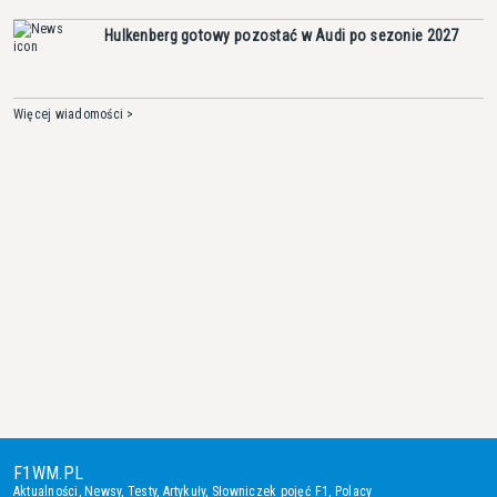
Hulkenberg gotowy pozostać w Audi po sezonie 2027
Więcej wiadomości >
F1WM.PL
Aktualności
,
Newsy
,
Testy
,
Artykuły
,
Słowniczek pojęć F1
,
Polacy