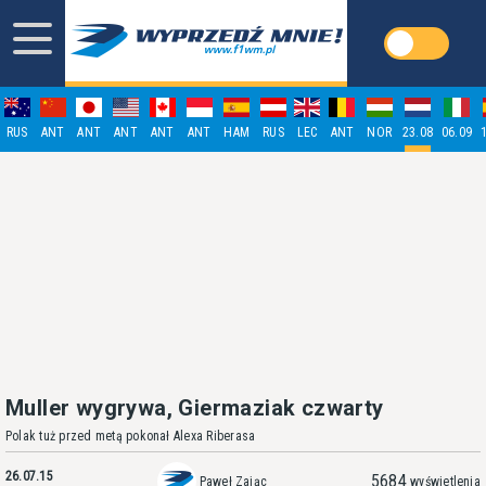
RUS
ANT
ANT
ANT
ANT
ANT
HAM
RUS
LEC
ANT
NOR
23.08
06.09
Muller wygrywa, Giermaziak czwarty
Polak tuż przed metą pokonał Alexa Riberasa
26.07.15
5684
Paweł Zając
wyświetlenia