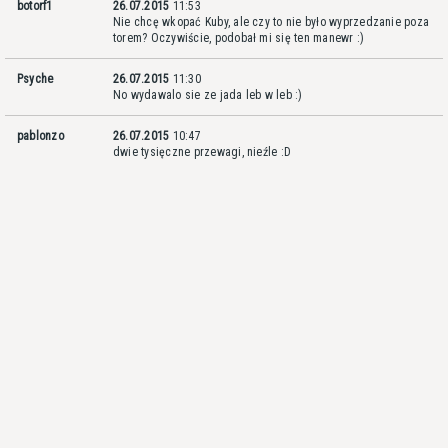
botorf1
26.07.2015
11:53
Nie chcę wkopać Kuby, ale czy to nie było wyprzedzanie poza
torem? Oczywiście, podobał mi się ten manewr :)
Psyche
26.07.2015
11:30
No wydawalo sie ze jada leb w leb :)
pablonzo
26.07.2015
10:47
dwie tysięczne przewagi, nieźle :D