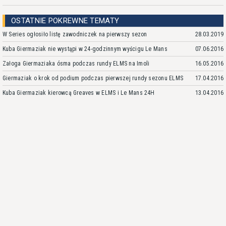
OSTATNIE POKREWNE TEMATY
W Series ogłosiło listę zawodniczek na pierwszy sezon
28.03.2019
Kuba Giermaziak nie wystąpi w 24-godzinnym wyścigu Le Mans
07.06.2016
Załoga Giermaziaka ósma podczas rundy ELMS na Imoli
16.05.2016
Giermaziak o krok od podium podczas pierwszej rundy sezonu ELMS
17.04.2016
Kuba Giermaziak kierowcą Greaves w ELMS i Le Mans 24H
13.04.2016