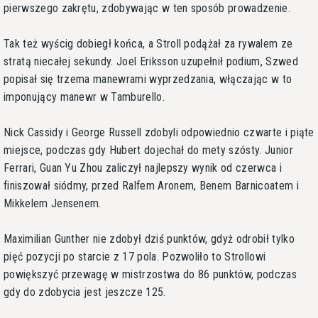
pierwszego zakrętu, zdobywając w ten sposób prowadzenie.
Tak też wyścig dobiegł końca, a Stroll podążał za rywalem ze
stratą niecałej sekundy. Joel Eriksson uzupełnił podium, Szwed
popisał się trzema manewrami wyprzedzania, włączając w to
imponujący manewr w Tamburello.
Nick Cassidy i George Russell zdobyli odpowiednio czwarte i piąte
miejsce, podczas gdy Hubert dojechał do mety szósty. Junior
Ferrari, Guan Yu Zhou zaliczył najlepszy wynik od czerwca i
finiszował siódmy, przed Ralfem Aronem, Benem Barnicoatem i
Mikkelem Jensenem.
Maximilian Gunther nie zdobył dziś punktów, gdyż odrobił tylko
pięć pozycji po starcie z 17 pola. Pozwoliło to Strollowi
powiększyć przewagę w mistrzostwa do 86 punktów, podczas
gdy do zdobycia jest jeszcze 125.