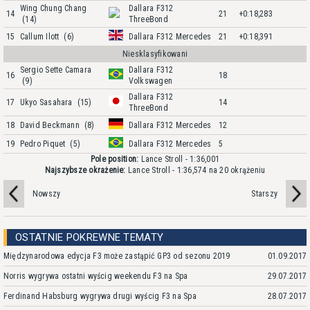
Wing Chung Chang
Dallara F312
14
21
+0:18,283
(14)
ThreeBond
15
Callum Ilott
(6)
Dallara F312 Mercedes
21
+0:18,391
Niesklasyfikowani
Sergio Sette Camara
Dallara F312
16
18
(9)
Volkswagen
Dallara F312
17
Ukyo Sasahara
(15)
14
ThreeBond
18
David Beckmann
(8)
Dallara F312 Mercedes
12
19
Pedro Piquet
(5)
Dallara F312 Mercedes
5
Pole position:
Lance Stroll - 1:36,001
Najszybsze okrażenie:
Lance Stroll - 1:36,574 na 20 okrążeniu
Nowszy
Starszy
OSTATNIE POKREWNE TEMATY
Międzynarodowa edycja F3 może zastąpić GP3 od sezonu 2019
01.09.2017
Norris wygrywa ostatni wyścig weekendu F3 na Spa
29.07.2017
Ferdinand Habsburg wygrywa drugi wyścig F3 na Spa
28.07.2017