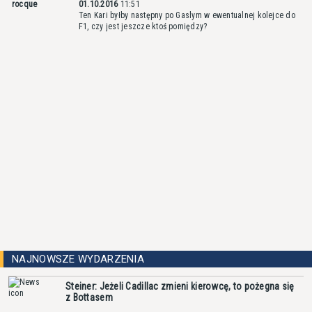
rocque
01.10.2016
11:51
Ten Kari byłby następny po Gaslym w ewentualnej kolejce do
F1, czy jest jeszcze ktoś pomiędzy?
NAJNOWSZE WYDARZENIA
Steiner: Jeżeli Cadillac zmieni kierowcę, to pożegna się
z Bottasem