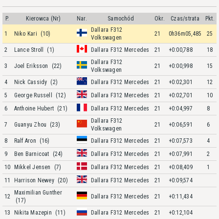
P.
Kierowca (Nr)
Nar.
Samochód
Okr.
Czas/strata
Pkt.
Dallara F312
1
Niko Kari
(10)
21
0h36m05,485
25
Volkswagen
2
Lance Stroll
(1)
Dallara F312 Mercedes
21
+0:00,788
18
Dallara F312
3
Joel Eriksson
(22)
21
+0:00,998
15
Volkswagen
4
Nick Cassidy
(2)
Dallara F312 Mercedes
21
+0:02,301
12
5
George Russell
(12)
Dallara F312 Mercedes
21
+0:02,701
10
6
Anthoine Hubert
(21)
Dallara F312 Mercedes
21
+0:04,997
8
Dallara F312
7
Guanyu Zhou
(23)
21
+0:06,591
6
Volkswagen
8
Ralf Aron
(16)
Dallara F312 Mercedes
21
+0:07,573
4
9
Ben Barnicoat
(24)
Dallara F312 Mercedes
21
+0:07,991
2
10
Mikkel Jensen
(7)
Dallara F312 Mercedes
21
+0:08,409
1
11
Harrison Newey
(20)
Dallara F312 Mercedes
21
+0:09,574
Maximilian Gunther
12
Dallara F312 Mercedes
21
+0:11,434
(17)
13
Nikita Mazepin
(11)
Dallara F312 Mercedes
21
+0:12,104