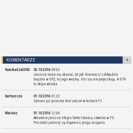
KOMENTARZE
4
Kamikadze2000
02.10.2016
09:53
Jeszcze może się okazać, że jak Giovinazzi zdobędzie
majstra w GP2, to jego wezmą. Oni się nie patyczkują. A STR
to ekipa włoska.
bartoszcze
01.10.2016
01:23
Camara już przecież brał udział w testach F1.
Mariusz
01.10.2016
12:00
Aktualnie jeszcze Sérgio Sette Câmara, również w F3.
Pozostali juniorzy są dopiero u progu ścigania.