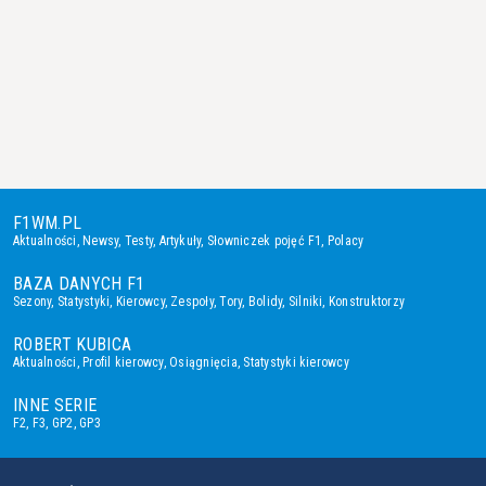
F1WM.PL
Aktualności
,
Newsy
,
Testy
,
Artykuły
,
Słowniczek pojęć F1
,
Polacy
BAZA DANYCH F1
Sezony
,
Statystyki
,
Kierowcy
,
Zespoły
,
Tory
,
Bolidy
,
Silniki
,
Konstruktorzy
ROBERT KUBICA
Aktualności
,
Profil kierowcy
,
Osiągnięcia
,
Statystyki kierowcy
INNE SERIE
F2
,
F3
,
GP2
,
GP3