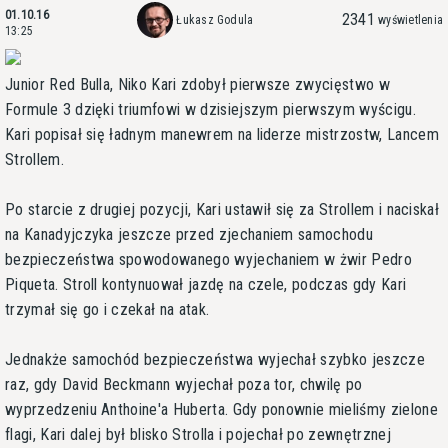
01.10.16
2341
Łukasz Godula
wyświetlenia
13:25
Junior Red Bulla, Niko Kari zdobył pierwsze zwycięstwo w
Formule 3 dzięki triumfowi w dzisiejszym pierwszym wyścigu.
Kari popisał się ładnym manewrem na liderze mistrzostw, Lancem
Strollem.
Po starcie z drugiej pozycji, Kari ustawił się za Strollem i naciskał
na Kanadyjczyka jeszcze przed zjechaniem samochodu
bezpieczeństwa spowodowanego wyjechaniem w żwir Pedro
Piqueta. Stroll kontynuował jazdę na czele, podczas gdy Kari
trzymał się go i czekał na atak.
Jednakże samochód bezpieczeństwa wyjechał szybko jeszcze
raz, gdy David Beckmann wyjechał poza tor, chwilę po
wyprzedzeniu Anthoine'a Huberta. Gdy ponownie mieliśmy zielone
flagi, Kari dalej był blisko Strolla i pojechał po zewnętrznej