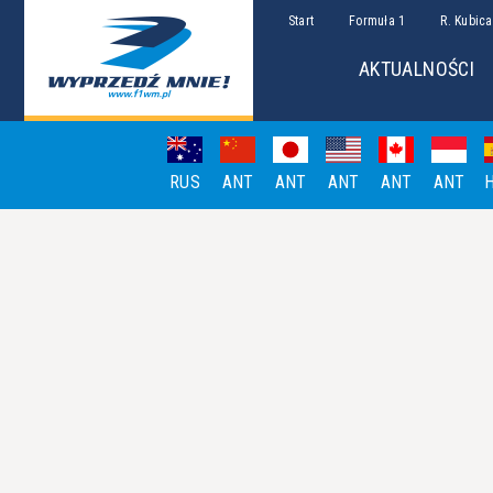
Start
Formuła 1
R. Kubica
AKTUALNOŚCI
RUS
ANT
ANT
ANT
ANT
ANT