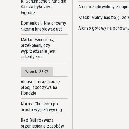
R. Schumacher: Kara dla
Sainza była zbyt
Alonso zadowolony z najn
łagodna
Krack: Mamy nadzieję, że 
Domenicali: Nie chcemy
Alonso gotowy na ponowny
nikomu kneblować ust
Marko: Fani nie są
przekonani, czy
wyprzedzanie jest
autentyczne
Wtorek
28.07
Alonso: Teraz trochę
presji spoczywa na
Hondzie
Norris: Chciałem po
prostu wygrać wyścig
Red Bull rozważa
przeniesienie zasobów