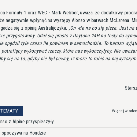
wca Formuły 1 oraz WEC - Mark Webber, uważa, że dodatkowy progr
że negatywnie wpłynąć na występy Alonso w barwach McLarena. M
gadza się z opinią Australijczyka.
On wie na co się pisze. Jest na 
ie przygotowany. Udał się prosto z Daytona 24H na testy do symu
zie spędził tyle czasu ile powinien w samochodzie. To bardzo wyją
, potrafiący wykonywać rzeczy, które nas wykończyłyby. Nie uważa
by się na to, gdyby nie był pewny, iż może to robić na najwyższym
Stars
 TEMATY
Więcej wiado
nso z Alpine przyspieszyły
ji spoczywa na Hondzie