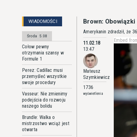
Brown: Obowiązki
WIADOMOŚCI
Amerykanin zdradził, że 3
Środa
5.08
Embed from
11.02.18
Cołow pewny
13:47
otrzymania szansy w
Formule 1
Perez: Cadillac musi
Mateusz
przemyśleć wszystkie
Szymkiewicz
swoje procedury
1736
Vasseur: Nie zmienimy
wyświetlenia
podejścia do rozwoju
naszego bolidu
Brundle: Walka o
mistrzostwo wciąż jest
otwarta