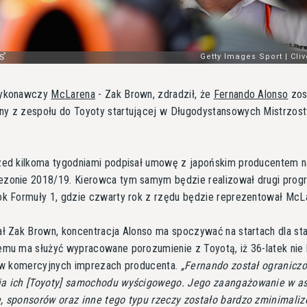
wykonawczy
McLarena
- Zak Brown, zdradził, że
Fernando Alonso
zos
y z zespołu do Toyoty startującej w Długodystansowych Mistrzos
zed kilkoma tygodniami podpisał umowę z japońskim producentem na
zonie 2018/19. Kierowca tym samym będzie realizował drugi prog
ok Formuły 1, gdzie czwarty rok z rzędu będzie reprezentował McL
ł Zak Brown, koncentracja Alonso ma spoczywać na startach dla sta
emu ma służyć wypracowane porozumienie z Toyotą, iż 36-latek nie
ł w komercyjnych imprezach producenta.
Fernando został ogranicz
a ich [Toyoty] samochodu wyścigowego. Jego zaangażowanie w a
, sponsorów oraz inne tego typu rzeczy zostało bardzo zminimali