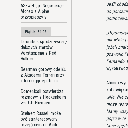
Jeśli chodz
AS-web.jp: Negocjacje
Alonso z Alpine
do porozum
przyspieszyły
podróżowan
Piątek
31.07
Ograniczyl
ma wielu p
Doornbos spodziewa się
jeżeli znaj
dalszych startów
Verstappena z Red
pozwolić F
Bullem
Fernando, 
wykonawczy
Bearman gotowy odejść
z Akademii Ferrari przy
interesującej ofercie
Alonso wys
zobowiązan
Domenicali potwierdza
rozmowy z Hockenheim
Nie. Nie 
ws. GP Niemiec
może testow
Mamy wszys
Steiner: Russell może
pójść w te
być zainteresowany
przejściem do Audi
Chce spędz