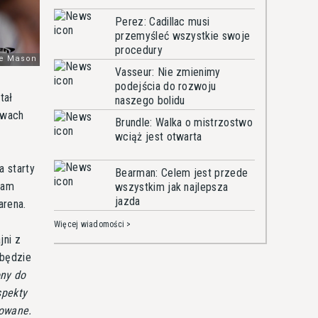
Perez: Cadillac musi
przemyśleć wszystkie swoje
procedury
Vasseur: Nie zmienimy
podejścia do rozwoju
tał
naszego bolidu
twach
Brundle: Walka o mistrzostwo
wciąż jest otwarta
 starty
Bearman: Celem jest przede
ram
wszystkim jak najlepsza
jazda
arena.
Więcej wiadomości >
jni z
 będzie
ony do
spekty
zowane.