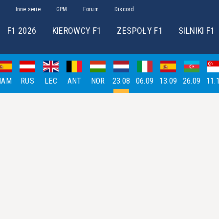
Inne serie
GPM
Forum
Discord
F1 2026
KIEROWCY F1
ZESPOŁY F1
SILNIKI F1
HAM
RUS
LEC
ANT
NOR
23.08
06.09
13.09
26.09
11.