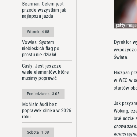
Bearman: Celem jest
przede wszystkim jak
najlepsza jazda
Wtorek
4.08
Dyrektor 
Vowles: System
niebieskich flag po
wypożyczon
prostu nie działał
Świata.
Gasly: Jest jeszcze
wiele elementów, które
Hiszpan pr
musimy poprawić
w WEC w se
startów ob
Poniedziałek
3.08
Jak przyzna
McNish: Audi bez
poprawek silnika w 2026
Woking, cz
roku
brał udzia
prowadzeni
Sobota
1.08
komercyjne