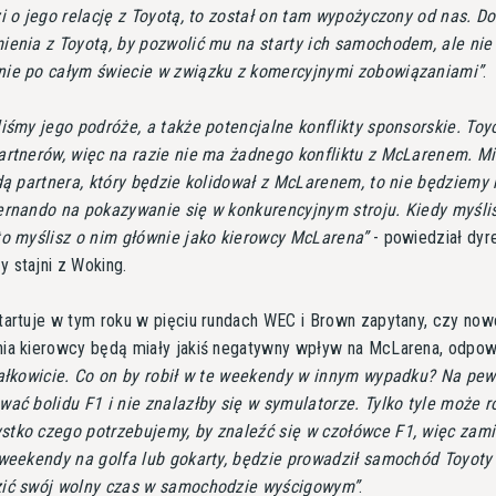
i o jego relację z Toyotą, to został on tam wypożyczony od nas. D
ienia z Toyotą, by pozwolić mu na starty ich samochodem, ale nie
ie po całym świecie w związku z komercyjnymi zobowiązaniami
.
iśmy jego podróże, a także potencjalne konflikty sponsorskie. Toy
artnerów, więc na razie nie ma żadnego konfliktu z McLarenem. M
dą partnera, który będzie kolidował z McLarenem, to nie będziemy
ernando na pokazywanie się w konkurencyjnym stroju. Kiedy myśli
to myślisz o nim głównie jako kierowcy McLarena
- powiedział dyr
 stajni z Woking.
tartuje w tym roku w pięciu rundach WEC i Brown zapytany, czy now
ia kierowcy będą miały jakiś negatywny wpływ na McLarena, odpowi
całkowicie. Co on by robił w te weekendy w innym wypadku? Na pew
ać bolidu F1 i nie znalazłby się w symulatorze. Tylko tyle może r
tko czego potrzebujemy, by znaleźć się w czołówce F1, więc zami
 weekendy na golfa lub gokarty, będzie prowadził samochód Toyot
ić swój wolny czas w samochodzie wyścigowym
.