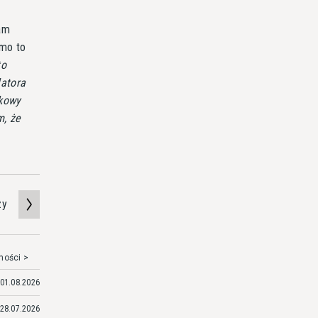
am
imo to
to
latora
tkowy
m, że
zy
mości >
01.08.2026
28.07.2026