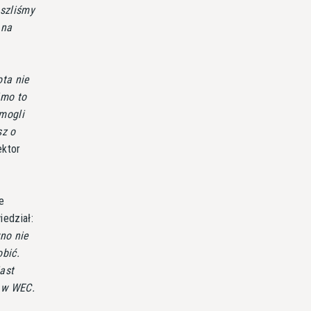
oszliśmy
 na
ota nie
imo to
 mogli
sz o
ektor
e
edział:
no nie
obić.
ast
y w WEC.