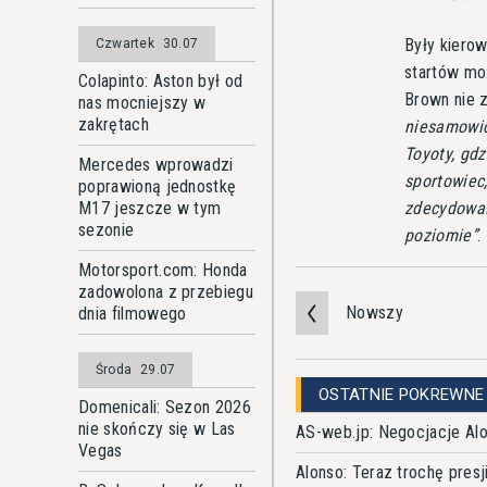
Były kiero
Czwartek
30.07
startów mo
Colapinto: Aston był od
Brown nie z
nas mocniejszy w
zakrętach
niesamowic
Toyoty, gd
Mercedes wprowadzi
sportowiec
poprawioną jednostkę
M17 jeszcze w tym
zdecydował
sezonie
poziomie
.
Motorsport.com: Honda
zadowolona z przebiegu
Nowszy
dnia filmowego
Środa
29.07
OSTATNIE POKREWNE
Domenicali: Sezon 2026
nie skończy się w Las
AS-web.jp: Negocjacje Alo
Vegas
Alonso: Teraz trochę pres