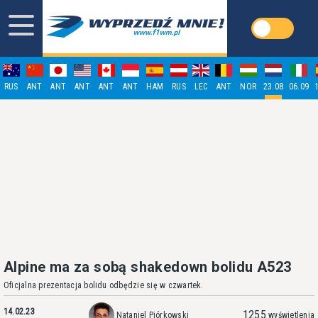
RUS
ANT
ANT
ANT
ANT
ANT
HAM
RUS
LEC
ANT
NOR
23.08
06.09
Alpine ma za sobą shakedown bolidu A523
Oficjalna prezentacja bolidu odbędzie się w czwartek.
14.02.23
1255
Nataniel Piórkowski
wyświetlenia