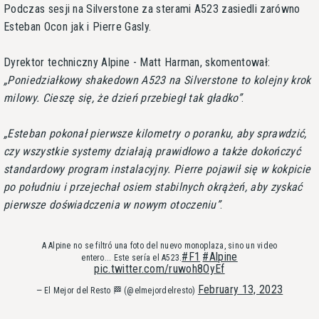
Podczas sesji na Silverstone za sterami A523 zasiedli zarówno
Esteban Ocon jak i Pierre Gasly.
Dyrektor techniczny Alpine - Matt Harman, skomentował:
Poniedziałkowy shakedown A523 na Silverstone to kolejny krok
milowy. Cieszę się, że dzień przebiegł tak gładko
.
Esteban pokonał pierwsze kilometry o poranku, aby sprawdzić,
czy wszystkie systemy działają prawidłowo a także dokończyć
standardowy program instalacyjny. Pierre pojawił się w kokpicie
po południu i przejechał osiem stabilnych okrążeń, aby zyskać
pierwsze doświadczenia w nowym otoczeniu
.
A Alpine no se filtró una foto del nuevo monoplaza, sino un video
#F1
#Alpine
entero... Este sería el A523.
pic.twitter.com/ruwoh8OyEf
February 13, 2023
— El Mejor del Resto 🏁 (@elmejordelresto)