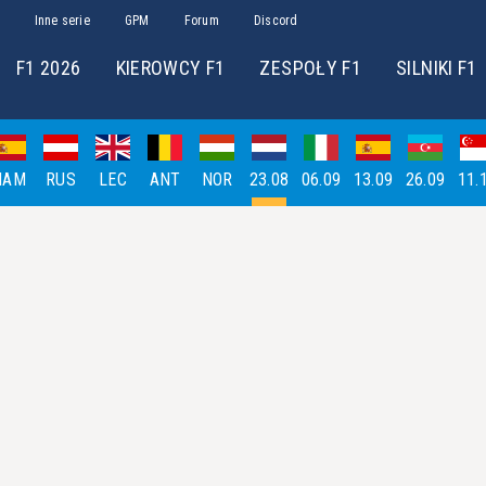
Inne serie
GPM
Forum
Discord
F1 2026
KIEROWCY F1
ZESPOŁY F1
SILNIKI F1
HAM
RUS
LEC
ANT
NOR
23.08
06.09
13.09
26.09
11.