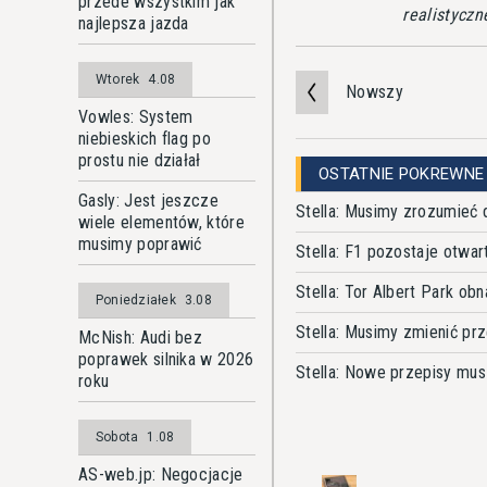
przede wszystkim jak
realistyczn
najlepsza jazda
Wtorek
4.08
Nowszy
Vowles: System
niebieskich flag po
prostu nie działał
OSTATNIE POKREWNE
Gasly: Jest jeszcze
Stella: Musimy zrozumieć
wiele elementów, które
musimy poprawić
Stella: F1 pozostaje otwa
Stella: Tor Albert Park o
Poniedziałek
3.08
Stella: Musimy zmienić p
McNish: Audi bez
poprawek silnika w 2026
Stella: Nowe przepisy mus
roku
Sobota
1.08
AS-web.jp: Negocjacje