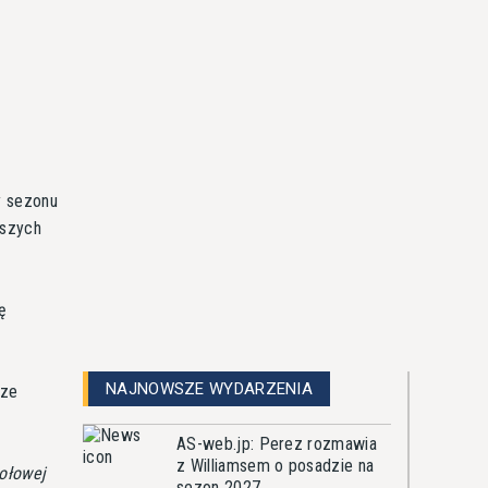
y sezonu
wszych
ę
NAJNOWSZE WYDARZENIA
sze
AS-web.jp: Perez rozmawia
z Williamsem o posadzie na
zołowej
sezon 2027