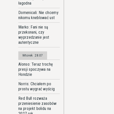
łagodna
Domenicali: Nie chcemy
nikomu kneblować ust
Marko: Fani nie są
przekonani, czy
wyprzedzanie jest
autentyczne
Wtorek
28.07
Alonso: Teraz trochę
presji spoczywa na
Hondzie
Norris: Chciałem po
prostu wygrać wyścig
Red Bull rozważa
przeniesienie zasobów
na projekt bolidu na
2027 rok