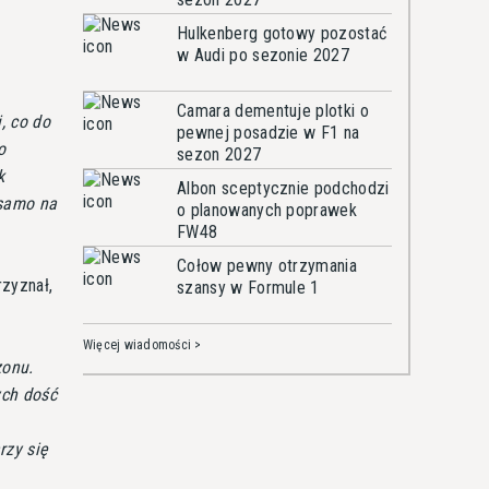
Hulkenberg gotowy pozostać
w Audi po sezonie 2027
Camara dementuje plotki o
, co do
pewnej posadzie w F1 na
o
sezon 2027
k
Albon sceptycznie podchodzi
 samo na
o planowanych poprawek
FW48
Cołow pewny otrzymania
rzyznał,
szansy w Formule 1
Więcej wiadomości >
zonu.
ych dość
rzy się