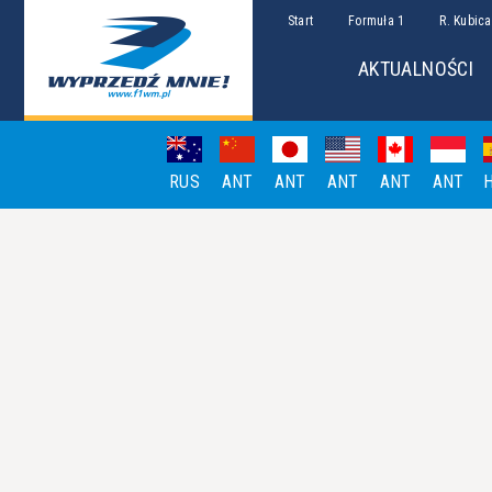
Start
Formuła 1
R. Kubica
AKTUALNOŚCI
RUS
ANT
ANT
ANT
ANT
ANT