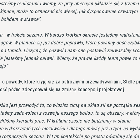
steśmy realistami i wiemy, że przy obecnym układzie sił, z trzema
kipami, może to oznaczać nic więcej, jak dysponowanie czwartym
 bolidem w stawce
.
 - w trakcie sezonu. W bardzo krótkim okresie jesteśmy realistami
iągów. W planach są już dobre poprawki, które powinny dość szybk
ę na torach. Liczymy, że pozwolą nam one postawić zauważalny kro
ie jesteśmy jednak naiwni. Wiemy, że prawie każdy team powie to
oju
.
o powody, które kryją się za ostrożnymi przewidywaniami, Stelle p
ość późno zdecydował się na zmianę koncepcji projektowej.
żko jest przełożyć to, co widzisz zimą na układ sił na początku se
teśmy zadowoleni z rozwoju naszego bolidu, to są obszary, w któr
liliśmy kierunki prac. W krótkim czasie nie będziemy w stanie
 wykorzystać tych możliwości i dlatego mówię już o tym, co wyda
 rozpoczęciu sezonu. W tym kontekście po prostu odwołuję się do