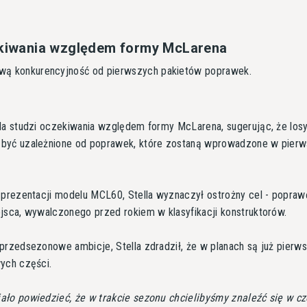
zekiwania względem formy McLarena
 swą konkurencyjność od pierwszych pakietów poprawek.
la studzi oczekiwania względem formy McLarena, sugerując, że los
być uzależnione od poprawek, które zostaną wprowadzone w pier
 prezentacji modelu MCL60, Stella wyznaczył ostrożny cel - popraw
jsca, wywalczonego przed rokiem w klasyfikacji konstruktorów.
przedsezonowe ambicje, Stella zdradził, że w planach są już pierw
ych części.
ło powiedzieć, że w trakcie sezonu chcielibyśmy znaleźć się w c