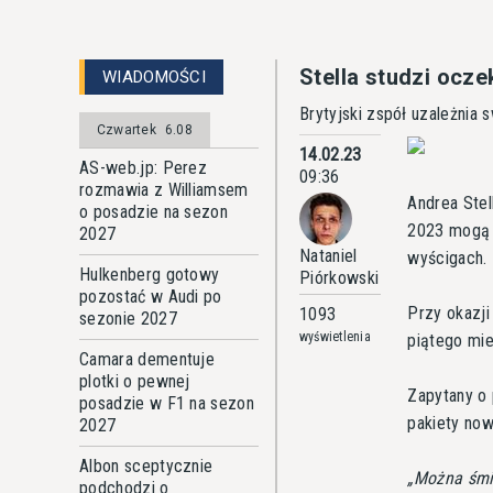
Stella studzi oc
WIADOMOŚCI
Brytyjski zspół uzależnia
Czwartek
6.08
14.02.23
AS-web.jp: Perez
09:36
rozmawia z Williamsem
Andrea Stel
o posadzie na sezon
2023 mogą 
2027
Nataniel
wyścigach.
Hulkenberg gotowy
Piórkowski
pozostać w Audi po
Przy okazji
1093
sezonie 2027
wyświetlenia
piątego mie
Camara dementuje
plotki o pewnej
Zapytany o 
posadzie w F1 na sezon
pakiety now
2027
Albon sceptycznie
Można śmia
podchodzi o