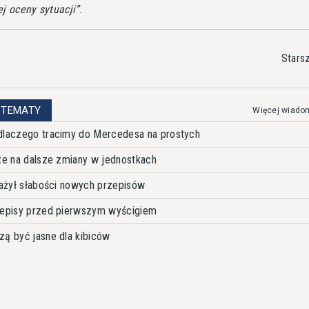
ej oceny sytuacji
.
Stars
 TEMATY
Więcej wiado
 dlaczego tracimy do Mercedesa na prostych
rte na dalsze zmiany w jednostkach
bnażył słabości nowych przepisów
rzepisy przed pierwszym wyścigiem
zą być jasne dla kibiców