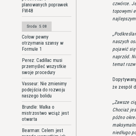
czwórce. Je
planowanych poprawek
FW48
topowymi e
najlepszym
Środa
5.08
Podkreślam
Cołow pewny
naszych os
otrzymania szansy w
Formule 1
pojawić si
naprzód. N
Perez: Cadillac musi
temat rozw
przemyśleć wszystkie
swoje procedury
Dopytywany 
Vasseur: Nie zmienimy
że zespół d
podejścia do rozwoju
naszego bolidu
Zawsze cię
Brundle: Walka o
Chociaż jes
mistrzostwo wciąż jest
późno okreś
otwarta
maksymalnie
Bearman: Celem jest
niedługo po