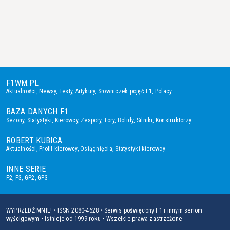
F1WM.PL
Aktualności
,
Newsy
,
Testy
,
Artykuły
,
Słowniczek pojęć F1
,
Polacy
BAZA DANYCH F1
Sezony
,
Statystyki
,
Kierowcy
,
Zespoły
,
Tory
,
Bolidy
,
Silniki
,
Konstruktorzy
ROBERT KUBICA
Aktualności
,
Profil kierowcy
,
Osiągnięcia
,
Statystyki kierowcy
INNE SERIE
F2
,
F3
,
GP2
,
GP3
WYPRZEDŹ MNIE! • ISSN 2080-4628 • Serwis poświęcony F1 i innym seriom
wyścigowym • Istnieje od 1999 roku • Wszelkie prawa zastrzeżone