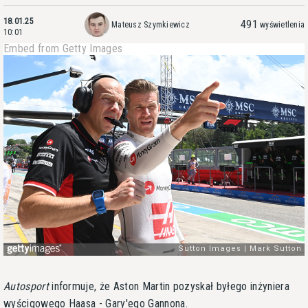
18.01.25
491
Mateusz Szymkiewicz
wyświetlenia
10:01
Embed from Getty Images
Autosport
informuje, że Aston Martin pozyskał byłego inżyniera
wyścigowego Haasa - Gary'ego Gannona.