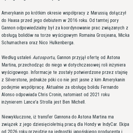
Amerykanin po krótkim okresie współpracy z Marussią dołączył
do Haasa przed jego debiutem w 2016 roku. Od tamtej pory
Gannon odpowiedzialny był za koordynowanie prac związanych z
obsługą bolidów na torze wyścigowym Romaina Grosjeana, Micka
Schumachera oraz Nico Hulkenberga.
Według ustaleń
Autosportu
, Gannon przyjął ofertę od Astona
Martina, przechodząc do niego w dotychczasowej roli inżyniera
wyścigowego. Informacje te zostały potwierdzone przez stajnię
z Silverstone, jednakże póki co nie jest jasne z kim Amerykanin
podejmie współpracę. Aktualnie za obsługę bolidu Fernando
Alonso odpowiada Chris Cronin, natomiast od 2021 roku
inżynierem Lance'a Strolla jest Ben Michell.
Niewykluczone, iż transfer Gannona do Astona Martina ma
związek z jego dziesięcioletnią pracą dla Hondy w IndyCar. Ekipa
od 2026 roku przejdzie na jednostki japońskiego producenta i