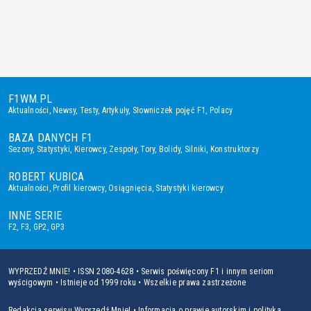
F1WM.PL
Aktualności
,
Newsy
,
Testy
,
Artykuły
,
Słowniczek pojęć F1
,
Polacy
BAZA DANYCH F1
Sezony
,
Statystyki
,
Kierowcy
,
Zespoły
,
Tory
,
Bolidy
,
Silniki
,
Konstruktorzy
ROBERT KUBICA
Aktualności
,
Profil kierowcy
,
Osiągnięcia
,
Statystyki kierowcy
INNE SERIE
F2
,
F3
,
GP2
,
GP3
WYPRZEDŹ MNIE! • ISSN 2080-4628 • Serwis poświęcony F1 i innym seriom
wyścigowym • Istnieje od 1999 roku • Wszelkie prawa zastrzeżone
Redakcja serwisu Wyprzedź Mnie!
•
Informacja o prawie autorskim i polityka