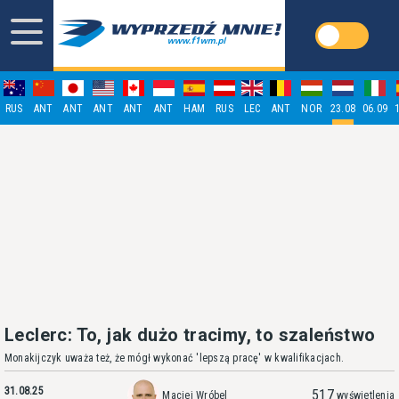
RUS
ANT
ANT
ANT
ANT
ANT
HAM
RUS
LEC
ANT
NOR
23.08
06.09
Leclerc: To, jak dużo tracimy, to szaleństwo
Monakijczyk uważa też, że mógł wykonać 'lepszą pracę' w kwalifikacjach.
31.08.25
517
Maciej Wróbel
wyświetlenia