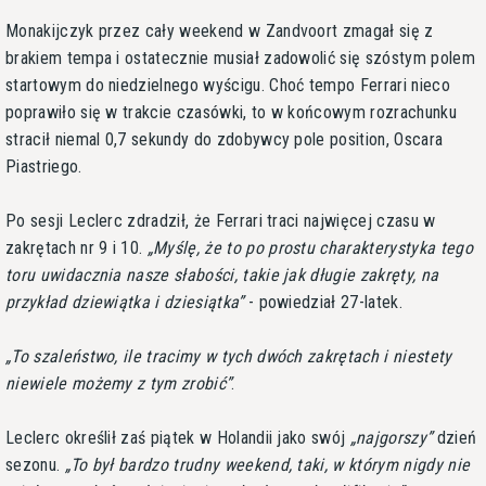
Monakijczyk przez cały weekend w Zandvoort zmagał się z
brakiem tempa i ostatecznie musiał zadowolić się szóstym polem
startowym do niedzielnego wyścigu. Choć tempo Ferrari nieco
poprawiło się w trakcie czasówki, to w końcowym rozrachunku
stracił niemal 0,7 sekundy do zdobywcy pole position, Oscara
Piastriego.
Po sesji Leclerc zdradził, że Ferrari traci najwięcej czasu w
zakrętach nr 9 i 10.
Myślę, że to po prostu charakterystyka tego
toru uwidacznia nasze słabości, takie jak długie zakręty, na
przykład dziewiątka i dziesiątka
- powiedział 27-latek.
To szaleństwo, ile tracimy w tych dwóch zakrętach i niestety
niewiele możemy z tym zrobić
.
Leclerc określił zaś piątek w Holandii jako swój
najgorszy
dzień
sezonu.
To był bardzo trudny weekend, taki, w którym nigdy nie