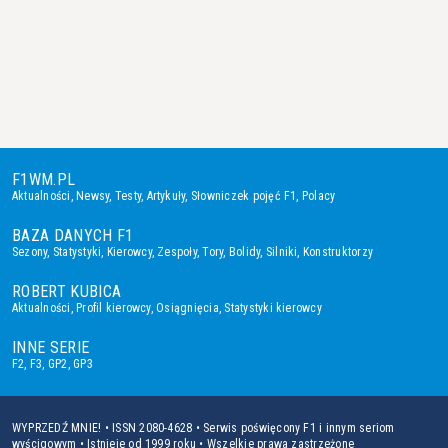
F1WM.PL
Aktualności
,
Newsy
,
Testy
,
Artykuły
,
Słowniczek pojęć F1
,
Polacy
BAZA DANYCH F1
Sezony
,
Statystyki
,
Kierowcy
,
Zespoły
,
Tory
,
Bolidy
,
Silniki
,
Konstruktorzy
ROBERT KUBICA
Aktualności
,
Profil kierowcy
,
Osiągnięcia
,
Statystyki kierowcy
INNE SERIE
F2
,
F3
,
GP2
,
GP3
WYPRZEDŹ MNIE! • ISSN 2080-4628 • Serwis poświęcony F1 i innym seriom
wyścigowym • Istnieje od 1999 roku • Wszelkie prawa zastrzeżone