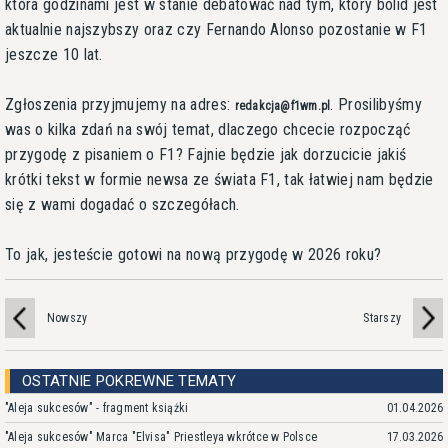
która godzinami jest w stanie debatować nad tym, który bolid jest
aktualnie najszybszy oraz czy Fernando Alonso pozostanie w F1
jeszcze 10 lat.
Zgłoszenia przyjmujemy na adres:
. Prosilibyśmy
redakcja@f1wm.pl
was o kilka zdań na swój temat, dlaczego chcecie rozpocząć
przygodę z pisaniem o F1? Fajnie będzie jak dorzucicie jakiś
krótki tekst w formie newsa ze świata F1, tak łatwiej nam będzie
się z wami dogadać o szczegółach.
To jak, jesteście gotowi na nową przygodę w 2026 roku?
Nowszy
Starszy
OSTATNIE POKREWNE TEMATY
"Aleja sukcesów" - fragment książki
01.04.2026
"Aleja sukcesów" Marca "Elvisa" Priestleya wkrótce w Polsce
17.03.2026