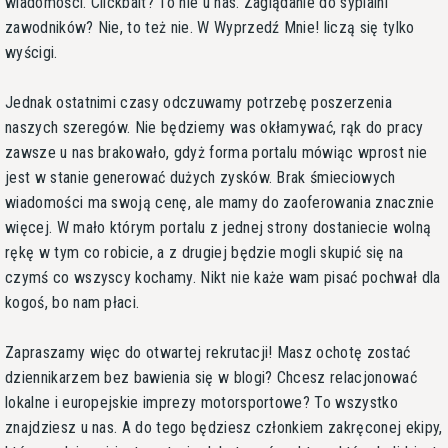
wiadomości. Clickbait? To nie u nas. Zaglądanie do sypialni
zawodników? Nie, to też nie. W Wyprzedź Mnie! liczą się tylko
wyścigi.
Jednak ostatnimi czasy odczuwamy potrzebę poszerzenia
naszych szeregów. Nie będziemy was okłamywać, rąk do pracy
zawsze u nas brakowało, gdyż forma portalu mówiąc wprost nie
jest w stanie generować dużych zysków. Brak śmieciowych
wiadomości ma swoją cenę, ale mamy do zaoferowania znacznie
więcej. W mało którym portalu z jednej strony dostaniecie wolną
rękę w tym co robicie, a z drugiej będzie mogli skupić się na
czymś co wszyscy kochamy. Nikt nie każe wam pisać pochwał dla
kogoś, bo nam płaci.
Zapraszamy więc do otwartej rekrutacji! Masz ochotę zostać
dziennikarzem bez bawienia się w blogi? Chcesz relacjonować
lokalne i europejskie imprezy motorsportowe? To wszystko
znajdziesz u nas. A do tego będziesz członkiem zakręconej ekipy,