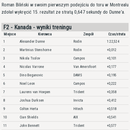
Roman Biliński w swoim pierwszym podejściu do toru w Montrealu
zdołał wykręcić 15. rezultat ze stratą 0,647 sekundy do Dunne'a.
F2 - Kanada - wyniki treningu
Miejsce
Kierowca
Zespół
Czas/strata
1
Alexander Dunne
Rodin
1:22,524
2
Martinius Stenshorne
Rodin
+0,012
3
Nikola Tsolov
Campos
+0,101
4
Nicolas Varrone
Van Amersfoort
+0,177
5
Dino Beganovic
DAMS
+0,195
6
Noel Leon
Campos
+0,222
7
Laurens van Hoepen
Trident
+0,358
8
Joshua Durksen
Invicta
+0,412
9
Colton Herta
Hitech
+0,518
10
Cian Shields
AIX
+0,541
11
John Bennett
Trident
+0,577