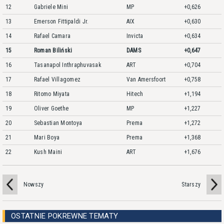
12
Gabriele Mini
MP
+0,626
13
Emerson Fittipaldi Jr.
AIX
+0,630
14
Rafael Camara
Invicta
+0,634
15
Roman Biliński
DAMS
+0,647
16
Tasanapol Inthraphuvasak
ART
+0,704
17
Rafael Villagomez
Van Amersfoort
+0,758
18
Ritomo Miyata
Hitech
+1,194
19
Oliver Goethe
MP
+1,227
20
Sebastian Montoya
Prema
+1,272
21
Mari Boya
Prema
+1,368
22
Kush Maini
ART
+1,676
Nowszy
Starszy
OSTATNIE POKREWNE TEMATY