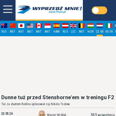
RUS
ANT
ANT
ANT
ANT
ANT
HAM
RUS
LEC
ANT
NOR
23.08
06.09
Dunne tuż przed Stenshorne'em w treningu F2
Tuż za duetem Rodina uplasował się Nikola Tsołow.
22.05.26
365
Maciej Wróbel
wyświetlenia