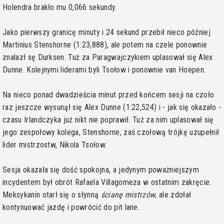
Holendra brakło mu 0,066 sekundy.
Jako pierwszy granicę minuty i 24 sekund przebił nieco później
Martinius Stenshorne (1:23,888), ale potem na czele ponownie
znalazł sę Durksen. Tuż za Paragwajczykiem uplasował się Alex
Dunne. Kolejnymi liderami byli Tsołow i ponownie van Hoepen.
Na nieco ponad dwadzieścia minut przed końcem sesji na czoło
raz jeszcze wysunął się Alex Dunne (1:22,524) i - jak się okazało -
czasu Irlandczyka już nikt nie poprawił. Tuż za nim uplasował się
jego zespołowy kolega, Stenshorne, zaś czołową trójkę uzupełnił
lider mistrzostw, Nikola Tsołow.
Sesja okazała się dość spokojna, a jedynym poważniejszym
incydentem był obrót Rafaela Villagomeza w ostatnim zakręcie.
Meksykanin otarł się o słynną
ścianę mistrzów
, ale zdołał
kontynuować jazdę i powrócić do pit lane.