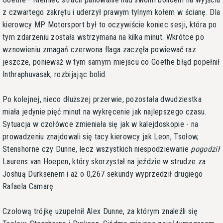
z czwartego zakrętu i uderzył prawym tylnym kołem w ścianę. Dla
kierowcy MP Motorsport był to oczywiście koniec sesji, która po
tym zdarzeniu została wstrzymana na kilka minut. Wkrótce po
wznowieniu zmagań czerwona flaga zaczęła powiewać raz
jeszcze, ponieważ w tym samym miejscu co Goethe błąd popełnił
Inthraphuvasak, rozbijając bolid.
Po kolejnej, nieco dłuższej przerwie, pozostała dwudziestka
miała jedynie pięć minut na wykręcenie jak najlepszego czasu.
Sytuacja w czołówce zmieniała się jak w kalejdoskopie - na
prowadzeniu znajdowali się tacy kierowcy jak Leon, Tsołow,
Stenshorne czy Dunne, lecz wszystkich niespodziewanie
pogodził
Laurens van Hoepen, który skorzystał na jeździe w strudze za
Joshuą Durksenem i aż o 0,267 sekundy wyprzedził drugiego
Rafaela Camarę.
Czołową trójkę uzupełnił Alex Dunne, za którym znaleźli się