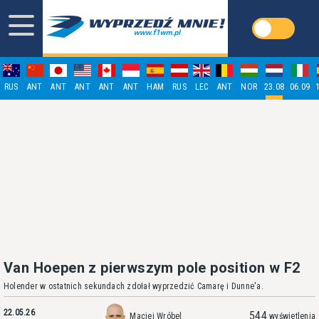
RUS
ANT
ANT
ANT
ANT
ANT
HAM
RUS
LEC
ANT
NOR
23.08
06.09
Van Hoepen z pierwszym pole position w F2
Holender w ostatnich sekundach zdołał wyprzedzić Camarę i Dunne'a.
22.05.26
544
Maciej Wróbel
wyświetlenia