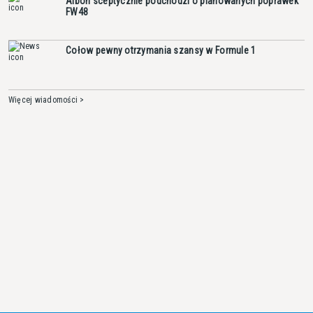
Albon sceptycznie podchodzi o planowanych poprawek
FW48
Cołow pewny otrzymania szansy w Formule 1
Więcej wiadomości >