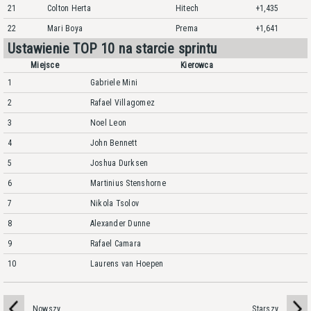
21
Colton Herta
Hitech
+1,435
22
Mari Boya
Prema
+1,641
Ustawienie TOP 10 na starcie sprintu
Miejsce
Kierowca
1
Gabriele Mini
2
Rafael Villagomez
3
Noel Leon
4
John Bennett
5
Joshua Durksen
6
Martinius Stenshorne
7
Nikola Tsolov
8
Alexander Dunne
9
Rafael Camara
10
Laurens van Hoepen
Nowszy
Starszy