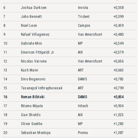
6
Joshua Durksen
Invicta
+0,358
7
John Bennett
Trident
+0,399
8
Noel Leon
Campos
+0,459
9
Rafael Villagomez
Van Amersfoort
+0,480
10
Gabriele Mini
MP
+0,549
11
Emerson Fittipaldi Jr.
AIX
+0,579
12
Nicolas Varrone
Van Amersfoort
+0,656
13
Kush Maini
ART
+0,663
14
Dino Beganovic
DAMS
+0,785
15
Tasanapol Inthraphuvasak
ART
+0,799
16
Roman Biliński
DAMS
+0,854
17
Ritomo Miyata
Hitech
+0,934
18
Cian Shields
AIX
+1,023
19
Oliver Goethe
MP
+1,283
20
Sebastian Montoya
Prema
+1,387