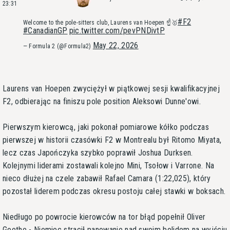
23:31
#F2
Welcome to the pole-sitters club, Laurens van Hoepen ☝️🥇
#CanadianGP
pic.twitter.com/pevPNDivtP
May 22, 2026
— Formula 2 (@Formula2)
Laurens van Hoepen zwyciężył w piątkowej sesji kwalifikacyjnej
F2, odbierając na finiszu pole position Aleksowi Dunne'owi.
Pierwszym kierowcą, jaki pokonał pomiarowe kółko podczas
pierwszej w historii czasówki F2 w Montrealu był Ritomo Miyata,
lecz czas Japończyka szybko poprawił Joshua Durksen.
Kolejnymi liderami zostawali kolejno Mini, Tsołow i Varrone. Na
nieco dłużej na czele zabawił Rafael Camara (1:22,025), który
pozostał liderem podczas okresu postoju całej stawki w boksach.
Niedługo po powrocie kierowców na tor błąd popełnił Oliver
Goethe - Niemiec stracił panowanie nad swoim bolidem na wyjściu