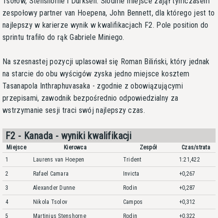
Tsołow, Stenshorne i Durksen. Siódme miejsce zajął tymczasem
zespołowy partner van Hoepena, John Bennett, dla którego jest to
najlepszy w karierze wynik w kwalifikacjach F2. Pole position do
sprintu trafiło do rąk Gabriele Miniego.
Na szesnastej pozycji uplasował się Roman Biliński, który jednak
na starcie do obu wyścigów zyska jedno miejsce kosztem
Tasanapola Inthraphuvasaka - zgodnie z obowiązującymi
przepisami, zawodnik bezpośrednio odpowiedzialny za
wstrzymanie sesji traci swój najlepszy czas.
F2 - Kanada - wyniki kwalifikacji
Miejsce
Kierowca
Zespół
Czas/strata
1
Laurens van Hoepen
Trident
1:21,422
2
Rafael Camara
Invicta
+0,267
3
Alexander Dunne
Rodin
+0,287
4
Nikola Tsolov
Campos
+0,312
5
Martinius Stenshorne
Rodin
+0,322