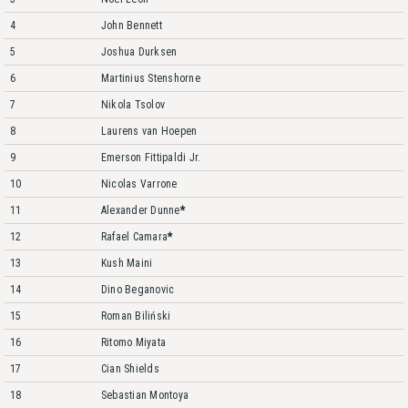
4
John Bennett
5
Joshua Durksen
6
Martinius Stenshorne
7
Nikola Tsolov
8
Laurens van Hoepen
9
Emerson Fittipaldi Jr.
10
Nicolas Varrone
11
Alexander Dunne
*
12
Rafael Camara
*
13
Kush Maini
14
Dino Beganovic
15
Roman Biliński
16
Ritomo Miyata
17
Cian Shields
18
Sebastian Montoya