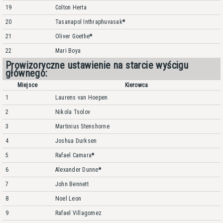
19
Colton Herta
20
Tasanapol Inthraphuvasak
*
21
Oliver Goethe
*
22
Mari Boya
Prowizoryczne ustawienie na starcie wyścigu
głównego:
Miejsce
Kierowca
1
Laurens van Hoepen
2
Nikola Tsolov
3
Martinius Stenshorne
4
Joshua Durksen
5
Rafael Camara
*
6
Alexander Dunne
*
7
John Bennett
8
Noel Leon
9
Rafael Villagomez