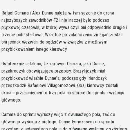
Rafael Camara i Alex Dunne należą w tym sezonie do grona
najszybszych zawodników F2 i nie inaczej było podczas
piątkowej czasówki, w której wywalczyli oni odpowiednio drugie i
trzecie pole startowe. Wkrótce po zakończeniu zmagań zostali
oni jednak wezwani do sędziów w związku z możliwym
przyblokowaniem innego kierowcy.
Ostatecznie ustalono, że zarówno Camara, jak i Dunne,
przekroczyli obowiązujące przepisy. Brazylijczyk miał
przyblokować właśnie Dunne'a, podczas gdy Irlandczyk
przeszkodził Rafaelowi Villagomezowi. Obaj kierowcy zostali
ukarani przesunięciem o trzy pola na starcie do sprintu i wyścigu
głównego.
Camara do sprintu wyruszy więc z dwunastego pola, zaś do
głównego wyścigu z piątego. Dunne tymczasem do sprintu
przystąpi z jedenastego pola, a do głównego wyścigu z szóstego.