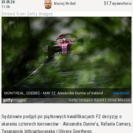
23.05.26
517
Maciej Wróbel
wyświetlenia
11:06
Embed from Getty Images
Sędziowie podjęli po piątkowych kwalifikacjach F2 decyzję o
ukaraniu czterech kierowców - Alexandra Dunne'a, Rafaela Camary,
Tasanapola Inthraphuvasaka i Olivera Goethego.