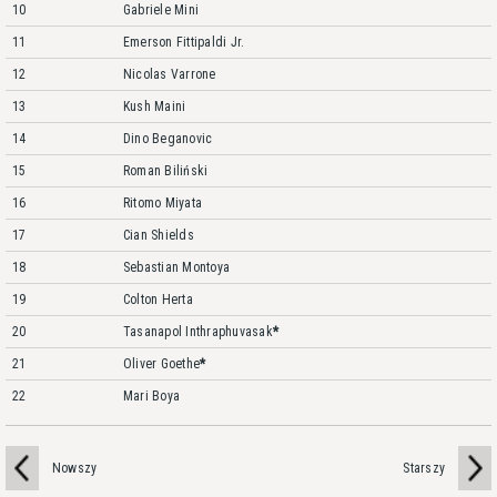
10
Gabriele Mini
11
Emerson Fittipaldi Jr.
12
Nicolas Varrone
13
Kush Maini
14
Dino Beganovic
15
Roman Biliński
16
Ritomo Miyata
17
Cian Shields
18
Sebastian Montoya
19
Colton Herta
20
Tasanapol Inthraphuvasak
*
21
Oliver Goethe
*
22
Mari Boya
Nowszy
Starszy