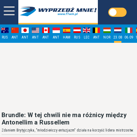
RUS
ANT
ANT
ANT
ANT
ANT
HAM
RUS
LEC
ANT
NOR
23.08
06.09
Brundle: W tej chwili nie ma różnicy między
Antonellim a Russellem
Zdaniem Brytyjczyka, "młodzieńczy entuzjazm" działa na korzyść lidera mistrzostw.