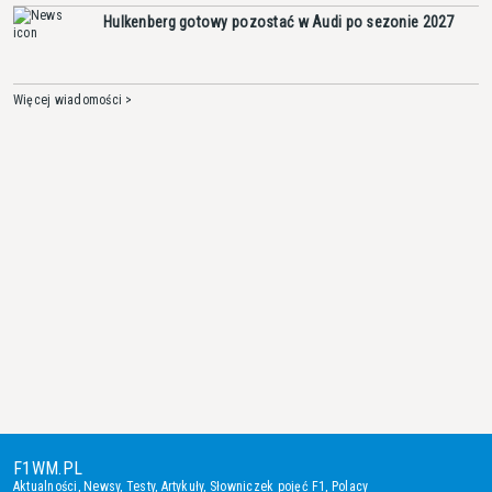
Hulkenberg gotowy pozostać w Audi po sezonie 2027
Więcej wiadomości >
F1WM.PL
Aktualności
,
Newsy
,
Testy
,
Artykuły
,
Słowniczek pojęć F1
,
Polacy