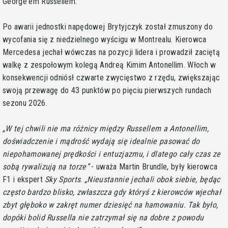
George'em Russellem.
Po awarii jednostki napędowej Brytyjczyk został zmuszony do
wycofania się z niedzielnego wyścigu w Montrealu. Kierowca
Mercedesa jechał wówczas na pozycji lidera i prowadził zaciętą
walkę z zespołowym kolegą Andreą Kimim Antonellim. Włoch w
konsekwencji odniósł czwarte zwycięstwo z rzędu, zwiększając
swoją przewagę do 43 punktów po pięciu pierwszych rundach
sezonu 2026.
W tej chwili nie ma różnicy między Russellem a Antonellim,
doświadczenie i mądrość wydają się idealnie pasować do
niepohamowanej prędkości i entuzjazmu, i dlatego cały czas ze
sobą rywalizują na torze
- uważa Martin Brundle, były kierowca
F1 i ekspert
Sky Sports
.
Nieustannie jechali obok siebie, będąc
często bardzo blisko, zwłaszcza gdy któryś z kierowców wjechał
zbyt głęboko w zakręt numer dziesięć na hamowaniu. Tak było,
dopóki bolid Russella nie zatrzymał się na dobre z powodu