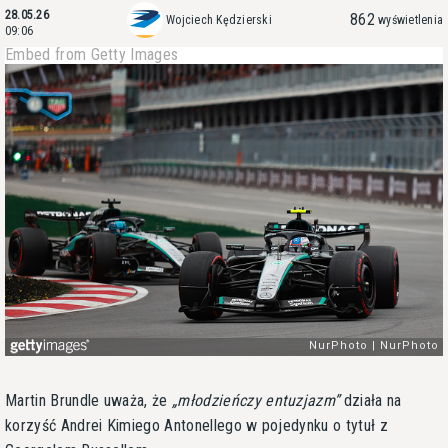
28.05.26
862
Wojciech Kędzierski
wyświetlenia
09:06
Embed from Getty Images
Martin Brundle uważa, że
młodzieńczy entuzjazm
działa na
korzyść Andrei Kimiego Antonellego w pojedynku o tytuł z