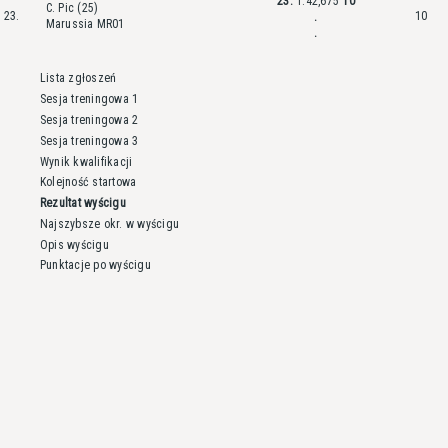
23.
1:42,675
10
C. Pic (25)
23.
10
.
Marussia MR01
.
Lista zgłoszeń
Sesja treningowa 1
Sesja treningowa 2
Sesja treningowa 3
Wynik kwalifikacji
Kolejność startowa
Rezultat wyścigu
Najszybsze okr. w wyścigu
Opis wyścigu
Punktacje po wyścigu