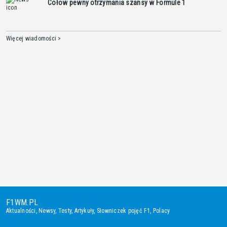
Cołow pewny otrzymania szansy w Formule 1
Więcej wiadomości >
F1WM.PL
Aktualności
,
Newsy
,
Testy
,
Artykuły
,
Słowniczek pojęć F1
,
Polacy