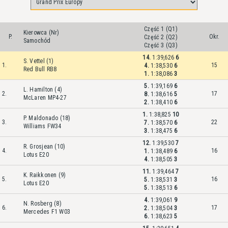
Część 1 (Q1)
Kierowca (Nr)
P.
Okr.
Część 2 (Q2)
Samochód
Część 3 (Q3)
14.
1:39,626
6
S. Vettel (1)
1.
15
4.
1:38,530
6
Red Bull RB8
1.
1:38,086
3
5.
1:39,169
6
L. Hamilton (4)
2.
17
8.
1:38,616
5
McLaren MP4-27
2.
1:38,410
6
1.
1:38,825
10
P. Maldonado (18)
3.
22
7.
1:38,570
6
Williams FW34
3.
1:38,475
6
12.
1:39,530
7
R. Grosjean (10)
4.
16
1.
1:38,489
6
Lotus E20
4.
1:38,505
3
11.
1:39,464
7
K. Raikkonen (9)
5.
16
5.
1:38,531
3
Lotus E20
5.
1:38,513
6
4.
1:39,061
9
N. Rosberg (8)
6.
17
2.
1:38,504
3
Mercedes F1 W03
6.
1:38,623
5