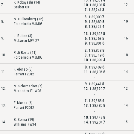
15.
1:39,651
4
K. Kobayashi (14)
7.
12
10.
1:38,703
5
Sauber C31
7.
1:38,741
3
3.
1:39,009
7
N. Hulkenberg (12)
8.
19
9.
1:38,689
8
Force India VJM05
8.
1:38,752
4
13.
1:39,622
5
J. Button (3)
9.
16
6.
1:38,563
5
McLaren MP4-27
9.
1:38,801
6
2.
1:38,858
8
P. di Resta (11)
10.
18
3.
1:38,519
6
Force India VJM05
10.
1:38,992
4
8.
1:39,409
6
F. Alonso (5)
11.
14
11.
1:38,707
8
Ferrari F2012
.
9.
1:39,447
5
M. Schumacher (7)
12.
12
12.
1:38,770
7
Mercedes F1 W03
.
7.
1:39,388
6
F. Massa (6)
13.
14
13.
1:38,780
8
Ferrari F2012
.
10.
1:39,449
8
B. Senna (19)
14.
15
14.
1:39,207
7
Williams FW34
.