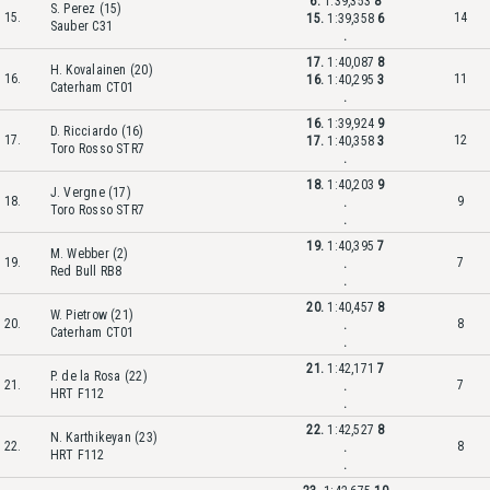
6.
1:39,353
8
S. Perez (15)
15.
14
15.
1:39,358
6
Sauber C31
.
17.
1:40,087
8
H. Kovalainen (20)
16.
11
16.
1:40,295
3
Caterham CT01
.
16.
1:39,924
9
D. Ricciardo (16)
17.
12
17.
1:40,358
3
Toro Rosso STR7
.
18.
1:40,203
9
J. Vergne (17)
18.
9
.
Toro Rosso STR7
.
19.
1:40,395
7
M. Webber (2)
19.
7
.
Red Bull RB8
.
20.
1:40,457
8
W. Pietrow (21)
20.
8
.
Caterham CT01
.
21.
1:42,171
7
P. de la Rosa (22)
21.
7
.
HRT F112
.
22.
1:42,527
8
N. Karthikeyan (23)
22.
8
.
HRT F112
.