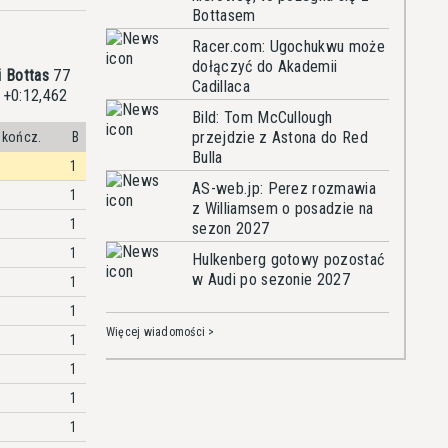
Bottasem
Racer.com: Ugochukwu może
dołączyć do Akademii
i Bottas
77
Cadillaca
. +0:12,462
Bild: Tom McCullough
przejdzie z Astona do Red
ukończ.
B
Bulla
1
AS-web.jp: Perez rozmawia
1
z Williamsem o posadzie na
1
sezon 2027
1
Hulkenberg gotowy pozostać
w Audi po sezonie 2027
1
1
Więcej wiadomości >
1
1
1
1