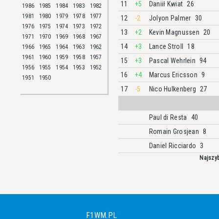
11
+5
Daniił Kwiat
26
1986
1985
1984
1983
1982
1981
1980
1979
1978
1977
12
-2
Jolyon Palmer
30
1976
1975
1974
1973
1972
13
+2
Kevin Magnussen
20
1971
1970
1969
1968
1967
14
+3
Lance Stroll
18
1966
1965
1964
1963
1962
1961
1960
1959
1958
1957
15
+3
Pascal Wehrlein
94
1956
1955
1954
1953
1952
16
+4
Marcus Ericsson
9
1951
1950
17
-5
Nico Hulkenberg
27
Paul di Resta
40
Romain Grosjean
8
Daniel Ricciardo
3
Najszyb
F1WM.PL