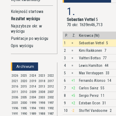
1.
Kolejność startowa
Rezultat wyścigu
Sebastian Vettel
5
70 okr. 1h39m46,713
Najszybsze okr. w
wyścigu
P.
Z.
Kierowca (Nr)
Punktacje po wyścigu
1
=
Sebastian Vettel
5
Opis wyścigu
2
=
Kimi Raikkonen
7
3
=
Valtteri Bottas
77
4
=
Lewis Hamilton
44
Archiwum
5
=
Max Verstappen
33
2026
2025
2024
2023
2022
6
+1
Fernando Alonso
14
2021
2020
2019
2018
2017
2016
2015
2014
2013
2012
7
+2
Carlos Sainz
55
2011
2010
2009
2008
2007
8
+5
Sergio Perez
11
2006
2005
2004
2003
2002
2001
2000
1999
1998
1997
9
+2
Esteban Ocon
31
1996
1995
1994
1993
1992
10
-2
Stoffel Vandoorne
2
1991
1990
1989
1988
1987