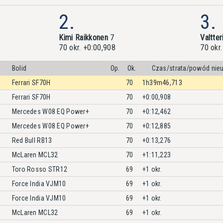
2.
3.
Kimi Raikkonen
7
Valtter
70 okr. +0:00,908
70 okr
Bolid
Op.
Ok.
Czas/strata/powód nie
Ferrari SF70H
70
1h39m46,713
Ferrari SF70H
70
+0:00,908
Mercedes W08 EQ Power+
70
+0:12,462
Mercedes W08 EQ Power+
70
+0:12,885
Red Bull RB13
70
+0:13,276
McLaren MCL32
70
+1:11,223
Toro Rosso STR12
69
+1 okr.
Force India VJM10
69
+1 okr.
Force India VJM10
69
+1 okr.
McLaren MCL32
69
+1 okr.