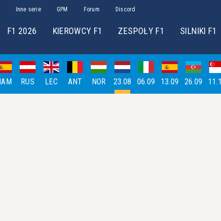
Inne serie
GPM
Forum
Discord
F1 2026
KIEROWCY F1
ZESPOŁY F1
SILNIKI F1
HAM
RUS
LEC
ANT
NOR
23.08
06.09
13.09
26.09
11.