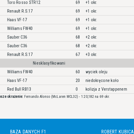
Toro Rosso STR12
69
+1 okr.
Renault R.S.17
69
+1 okr.
Haas VF-17
69
+1 okr.
Williams FW40
69
+1 okr.
Sauber C36
68
+2 okr.
Sauber C36
68
+2 okr.
Renault R.S.17
67
+3 okr.
Niesklasyfikowani
Williams FW40
60
wyciek oleju
Haas VF-17
20
niedokręcone koło
Red Bull RB13
0
kolizja z Verstappenem
sze okrażenie:
Fernando Alonso (McLaren MCL32) - 1:20,182 na 69 okr.
BAZA DANYCH F1
ROBERT KUBICA