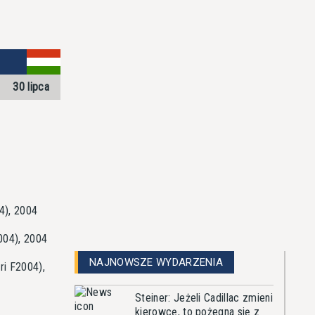
30 lipca
04), 2004
004), 2004
NAJNOWSZE WYDARZENIA
ri F2004),
Steiner: Jeżeli Cadillac zmieni
kierowcę, to pożegna się z