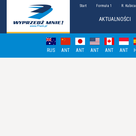
Start
Formuła 1
R. Kubica
AKTUALNOŚCI
RUS
ANT
ANT
ANT
ANT
ANT