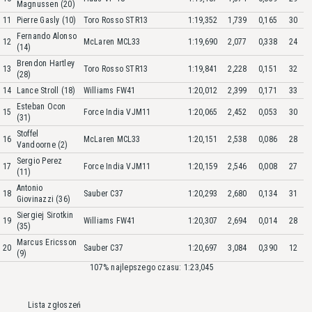
Magnussen (20)
11
Pierre Gasly (10)
Toro Rosso STR13
1:19,352
1,739
0,165
30
Fernando Alonso
12
McLaren MCL33
1:19,690
2,077
0,338
24
(14)
Brendon Hartley
13
Toro Rosso STR13
1:19,841
2,228
0,151
32
(28)
14
Lance Stroll (18)
Williams FW41
1:20,012
2,399
0,171
33
Esteban Ocon
15
Force India VJM11
1:20,065
2,452
0,053
30
(31)
Stoffel
16
McLaren MCL33
1:20,151
2,538
0,086
28
Vandoorne (2)
Sergio Perez
17
Force India VJM11
1:20,159
2,546
0,008
27
(11)
Antonio
18
Sauber C37
1:20,293
2,680
0,134
31
Giovinazzi (36)
Siergiej Sirotkin
19
Williams FW41
1:20,307
2,694
0,014
28
(35)
Marcus Ericsson
20
Sauber C37
1:20,697
3,084
0,390
12
(9)
107% najlepszego czasu: 1:23,045
Lista zgłoszeń