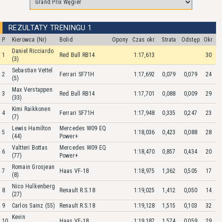
REZULTATY TRENINGU 1
P.
Kierowca (Nr)
Bolid
Opony
Czas okr.
Strata
Odstęp
Okr.
Daniel Ricciardo
1
Red Bull RB14
1:17,613
30
(3)
Sebastian Vettel
2
Ferrari SF71H
1:17,692
0,079
0,079
24
(5)
Max Verstappen
3
Red Bull RB14
1:17,701
0,088
0,009
29
(33)
Kimi Raikkonen
4
Ferrari SF71H
1:17,948
0,335
0,247
23
(7)
Lewis Hamilton
Mercedes W09 EQ
5
1:18,036
0,423
0,088
28
(44)
Power+
Valtteri Bottas
Mercedes W09 EQ
6
1:18,470
0,857
0,434
20
(77)
Power+
Romain Grosjean
7
Haas VF-18
1:18,975
1,362
0,505
17
(8)
Nico Hulkenberg
8
Renault R.S.18
1:19,025
1,412
0,050
14
(27)
9
Carlos Sainz (55)
Renault R.S.18
1:19,128
1,515
0,103
32
Kevin
10
Haas VF-18
1:19,187
1,574
0,059
29