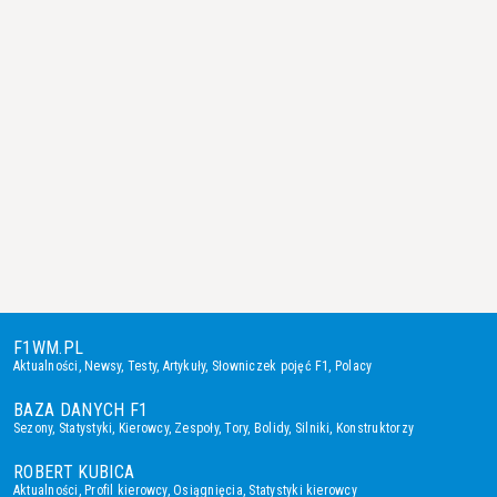
F1WM.PL
Aktualności
,
Newsy
,
Testy
,
Artykuły
,
Słowniczek pojęć F1
,
Polacy
BAZA DANYCH F1
Sezony
,
Statystyki
,
Kierowcy
,
Zespoły
,
Tory
,
Bolidy
,
Silniki
,
Konstruktorzy
ROBERT KUBICA
Aktualności
,
Profil kierowcy
,
Osiągnięcia
,
Statystyki kierowcy