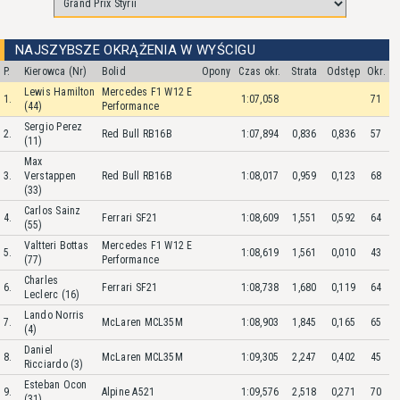
NAJSZYBSZE OKRĄŻENIA W WYŚCIGU
P.
Kierowca (Nr)
Bolid
Opony
Czas okr.
Strata
Odstęp
Okr.
Lewis Hamilton
Mercedes F1 W12 E
1.
1:07,058
71
(44)
Performance
Sergio Perez
2.
Red Bull RB16B
1:07,894
0,836
0,836
57
(11)
Max
3.
Verstappen
Red Bull RB16B
1:08,017
0,959
0,123
68
(33)
Carlos Sainz
4.
Ferrari SF21
1:08,609
1,551
0,592
64
(55)
Valtteri Bottas
Mercedes F1 W12 E
5.
1:08,619
1,561
0,010
43
(77)
Performance
Charles
6.
Ferrari SF21
1:08,738
1,680
0,119
64
Leclerc (16)
Lando Norris
7.
McLaren MCL35M
1:08,903
1,845
0,165
65
(4)
Daniel
8.
McLaren MCL35M
1:09,305
2,247
0,402
45
Ricciardo (3)
Esteban Ocon
9.
Alpine A521
1:09,576
2,518
0,271
70
(31)