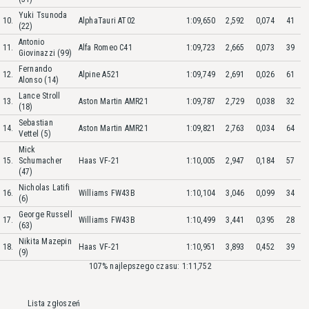
Yuki Tsunoda
10.
AlphaTauri AT02
1:09,650
2,592
0,074
41
(22)
Antonio
11.
Alfa Romeo C41
1:09,723
2,665
0,073
39
Giovinazzi (99)
Fernando
12.
Alpine A521
1:09,749
2,691
0,026
61
Alonso (14)
Lance Stroll
13.
Aston Martin AMR21
1:09,787
2,729
0,038
32
(18)
Sebastian
14.
Aston Martin AMR21
1:09,821
2,763
0,034
64
Vettel (5)
Mick
15.
Schumacher
Haas VF-21
1:10,005
2,947
0,184
57
(47)
Nicholas Latifi
16.
Williams FW43B
1:10,104
3,046
0,099
34
(6)
George Russell
17.
Williams FW43B
1:10,499
3,441
0,395
28
(63)
Nikita Mazepin
18.
Haas VF-21
1:10,951
3,893
0,452
39
(9)
107% najlepszego czasu: 1:11,752
Lista zgłoszeń