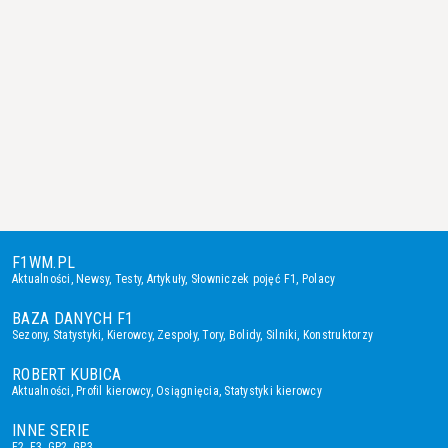
F1WM.PL
Aktualności
,
Newsy
,
Testy
,
Artykuły
,
Słowniczek pojęć F1
,
Polacy
BAZA DANYCH F1
Sezony
,
Statystyki
,
Kierowcy
,
Zespoły
,
Tory
,
Bolidy
,
Silniki
,
Konstruktorzy
ROBERT KUBICA
Aktualności
,
Profil kierowcy
,
Osiągnięcia
,
Statystyki kierowcy
INNE SERIE
F2
,
F3
,
GP2
,
GP3