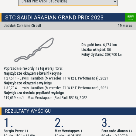
STC SAUDI ARABIAN GRAND PRIX 2023
Jeddah Corniche Circuit
19 marca
Długość toru:
6,174 km
Liczba okrążeń:
50
Pełny dystans:
308,700 km
Poprzednie rekordy na tej wersji toru:
Najszybsze okrążenie kwalifikacyjne
1:27,511 - Lewis Hamilton (Mercedes F1 W12 E Performance), 2021
Najszybsze okrążenie wyścigu
1:30,734 - Lewis Hamilton (Mercedes F1 W12 E Performance), 2021
Największa średnia prędkość wyścigu
219,659 km/h - Max Verstappen (Red Bull RB18), 2022
REZULTATY WYŚCIGU
1.
2.
3.
Sergio Perez
11
Max Verstappen
1
Fernando Alonso
14