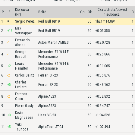
50 okr. 1h21m14,894
50 okr. +0:05,355
50 okr. +0:20,728
Kierowca
Czas/strata/powód
P.
Z.
Bolid
Op.
Ok.
B
(Nr)
nieukończ.
1
=
Sergio Perez
Red Bull RB19
50
1h21m14,894
1
Max
2
+13
Red Bull RB19
50
+0:05,355
1
Verstappen
Fernando
3
-1
Aston Martin AMR23
50
+0:20,728
1
Alonso
George
Mercedes F1 W14 E
4
-1
50
+0:25,866
1
Russell
Performance
Lewis
Mercedes F1 W14 E
5
+2
50
+0:31,065
1
Hamilton
Performance
6
-2
Carlos Sainz
Ferrari SF-23
50
+0:35,876
1
Charles
7
+5
Ferrari SF-23
50
+0:43,162
1
Leclerc
Esteban
8
-2
Alpine A523
50
+0:52,832
1
Ocon
9
=
Pierre Gasly
Alpine A523
50
+0:54,747
1
Kevin
10
+3
Haas VF-23
50
+1:04,826
1
Magnussen
Yuki
11
+5
AlphaTauri AT04
50
+1:07,494
1
Tsunoda