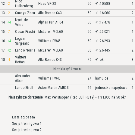
Nico
12
-2
Haas VF-23
50
+1:10,588
1
Hulkenberg
13
-2
Guanyu Zhou
Alfa Romeo C43
50
+1:16,060
2
Nyck de
14
+4
AlphaTauri AT04
50
+1:17,478
1
Vries
15
-7
Oscar Piastri
McLaren MCL60
50
+1:25,021
1
Logan
16
+4
Williams FW45
50
+1:26,293
1
Sargeant
17
+2
Lando Norris
McLaren MCL60
50
+1:26,445
2
Valtteri
18
-4
Alfa Romeo C43
49
+1 okr.
3
Bottas
Niesklasyfikowani
Alexander
Williams FW45
27
hamulce
2
Albon
Lance Stroll
Aston Martin AMR23
16
jednostka napędowa
1
Najszybsze okrażenie:
Max Verstappen (Red Bull RB19) - 1:31,906 na 50 okr.
Lista zgłoszeń
Sesja treningowa 1
Sesja treningowa 2