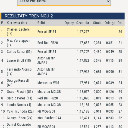
REZULTATY TRENINGU 2
P.
Kierowca (Nr)
Bolid
Opony
Czas okr.
Strata
Odstęp
Okr.
Charles Leclerc
1
Ferrari SF-24
1:17,277
26
(16)
Max Verstappen
2
Red Bull RB20
1:17,658
0,381
0,381
21
(1)
3
Carlos Sainz (55)
Ferrari SF-24
1:17,707
0,430
0,049
25
Aston Martin
4
Lance Stroll (18)
1:17,822
0,545
0,115
29
AMR24
Fernando Alonso
Aston Martin
5
1:17,912
0,635
0,090
31
(14)
AMR24
George Russell
6
Mercedes W15
1:17,951
0,674
0,039
24
(63)
7
Oscar Piastri (81)
McLaren MCL38
1:18,077
0,800
0,126
29
8
Sergio Perez (11)
Red Bull RB20
1:18,090
0,813
0,013
33
9
Lando Norris (4)
McLaren MCL38
1:18,155
0,878
0,065
23
10
Yuki Tsunoda (22)
RB VCARB01
1:18,188
0,911
0,033
27
11
Guanyu Zhou (24)
Kick Sauber C44
1:18,421
1,144
0,233
32
Daniel Ricciardo
12
RB VCARB01
1:18,534
1,257
0,113
30