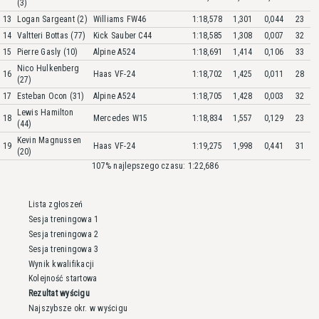
(3)
13
Logan Sargeant (2)
Williams FW46
1:18,578
1,301
0,044
23
14
Valtteri Bottas (77)
Kick Sauber C44
1:18,585
1,308
0,007
32
15
Pierre Gasly (10)
Alpine A524
1:18,691
1,414
0,106
33
Nico Hulkenberg
16
Haas VF-24
1:18,702
1,425
0,011
28
(27)
17
Esteban Ocon (31)
Alpine A524
1:18,705
1,428
0,003
32
Lewis Hamilton
18
Mercedes W15
1:18,834
1,557
0,129
23
(44)
Kevin Magnussen
19
Haas VF-24
1:19,275
1,998
0,441
31
(20)
107% najlepszego czasu: 1:22,686
Lista zgłoszeń
Sesja treningowa 1
Sesja treningowa 2
Sesja treningowa 3
Wynik kwalifikacji
Kolejność startowa
Rezultat wyścigu
Najszybsze okr. w wyścigu