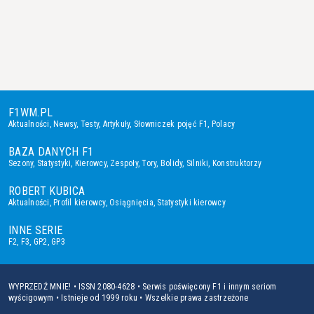
F1WM.PL
Aktualności
,
Newsy
,
Testy
,
Artykuły
,
Słowniczek pojęć F1
,
Polacy
BAZA DANYCH F1
Sezony
,
Statystyki
,
Kierowcy
,
Zespoły
,
Tory
,
Bolidy
,
Silniki
,
Konstruktorzy
ROBERT KUBICA
Aktualności
,
Profil kierowcy
,
Osiągnięcia
,
Statystyki kierowcy
INNE SERIE
F2
,
F3
,
GP2
,
GP3
WYPRZEDŹ MNIE! • ISSN 2080-4628 • Serwis poświęcony F1 i innym seriom
wyścigowym • Istnieje od 1999 roku • Wszelkie prawa zastrzeżone