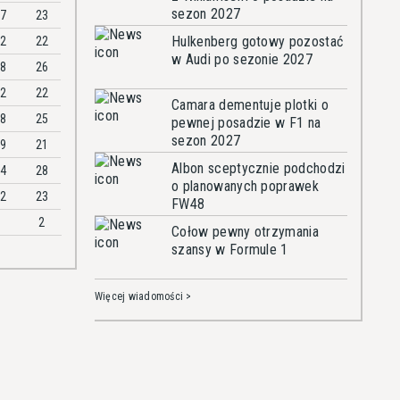
sezon 2027
97
23
Hulkenberg gotowy pozostać
02
22
w Audi po sezonie 2027
18
26
22
22
Camara dementuje plotki o
88
25
pewnej posadzie w F1 na
sezon 2027
09
21
Albon sceptycznie podchodzi
84
28
o planowanych poprawek
62
23
FW48
2
Cołow pewny otrzymania
szansy w Formule 1
Więcej wiadomości >