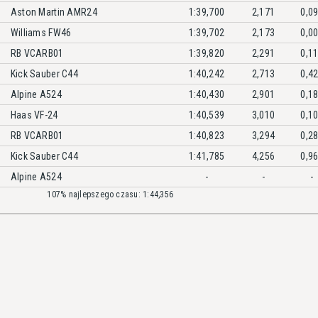
Aston Martin AMR24
1:39,700
2,171
0,0
Williams FW46
1:39,702
2,173
0,0
RB VCARB01
1:39,820
2,291
0,1
Kick Sauber C44
1:40,242
2,713
0,4
Alpine A524
1:40,430
2,901
0,1
Haas VF-24
1:40,539
3,010
0,1
RB VCARB01
1:40,823
3,294
0,2
Kick Sauber C44
1:41,785
4,256
0,9
Alpine A524
-
-
-
107% najlepszego czasu: 1:44,356