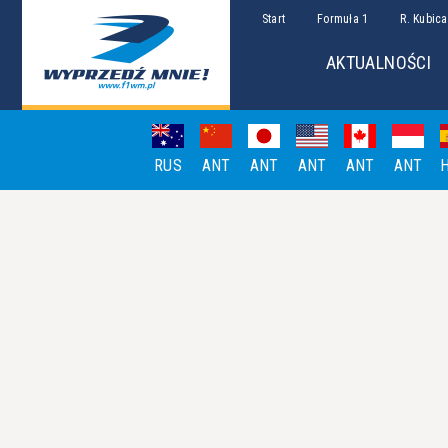
Start
Formuła 1
R. Kubica
AKTUALNOŚCI
RUS
ANT
ANT
ANT
ANT
ANT