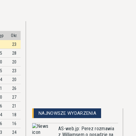
ęp
Okr.
23
35
28
50
20
25
23
54
20
61
26
00
27
86
21
NAJNOWSZE WYDARZENIA
44
18
56
16
AS-web.jp: Perez rozmawia
63
24
z Williamsem o posadzie na