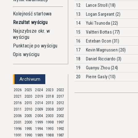
12
Lance Stroll (18)
Kolejność startowa
13
Logan Sargeant (2)
Rezultat wyścigu
14
Yuki Tsunoda (22)
Najszybsze okr. w
15
Valtteri Bottas (77)
wyścigu
16
Esteban Ocon (31)
Punktacje po wyścigu
17
Kevin Magnussen (20)
Opis wyścigu
18
Daniel Ricciardo (3)
19
Guanyu Zhou (24)
20
Pierre Gasly (10)
Archiwum
2026
2025
2024
2023
2022
2021
2020
2019
2018
2017
2016
2015
2014
2013
2012
2011
2010
2009
2008
2007
2006
2005
2004
2003
2002
2001
2000
1999
1998
1997
1996
1995
1994
1993
1992
1991
1990
1989
1988
1987