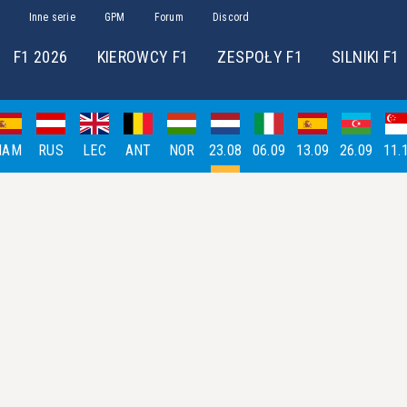
Inne serie
GPM
Forum
Discord
F1 2026
KIEROWCY F1
ZESPOŁY F1
SILNIKI F1
HAM
RUS
LEC
ANT
NOR
23.08
06.09
13.09
26.09
11.