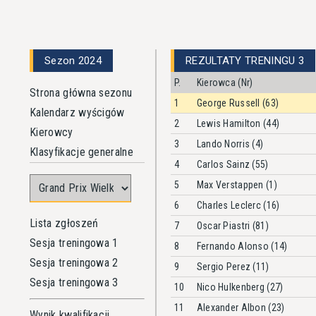
Sezon 2024
REZULTATY TRENINGU 3
P.
Kierowca (Nr)
Strona główna sezonu
1
George Russell (63)
Kalendarz wyścigów
2
Lewis Hamilton (44)
Kierowcy
3
Lando Norris (4)
Klasyfikacje generalne
4
Carlos Sainz (55)
5
Max Verstappen (1)
6
Charles Leclerc (16)
Lista zgłoszeń
7
Oscar Piastri (81)
Sesja treningowa 1
8
Fernando Alonso (14)
Sesja treningowa 2
9
Sergio Perez (11)
Sesja treningowa 3
10
Nico Hulkenberg (27)
11
Alexander Albon (23)
Wynik kwalifikacji