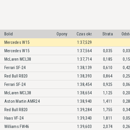
Bolid
Opony
Czas okr.
Strata
Odst
Mercedes W15
1:37,529
Mercedes W15
1:37,564
0,035
0,0
McLaren MCL38
1:37,714
0,185
0,1
Ferrari SF-24
1:38,139
0,610
0,4
Red Bull RB20
1:38,393
0,864
0,2
Ferrari SF-24
1:38,454
0,925
0,0
McLaren MCL38
1:38,654
1,125
0,2
Aston Martin AMR24
1:38,940
1,411
0,2
Red Bull RB20
1:39,284
1,755
0,3
Haas VF-24
1:39,340
1,811
0,0
Williams FW46
1:39,603
2,074
0,2