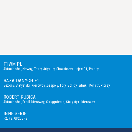
F1WM.PL
Aktualności
,
Newsy
,
Testy
,
Artykuły
,
Słowniczek pojęć F1
,
Polacy
BAZA DANYCH F1
Sezony
,
Statystyki
,
Kierowcy
,
Zespoły
,
Tory
,
Bolidy
,
Silniki
,
Konstruktorzy
ROBERT KUBICA
Aktualności
,
Profil kierowcy
,
Osiągnięcia
,
Statystyki kierowcy
INNE SERIE
F2
,
F3
,
GP2
,
GP3