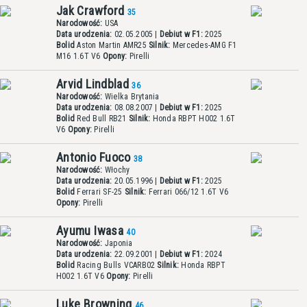
Jak Crawford
35
Narodowość:
USA
Data urodzenia:
02.05.2005 |
Debiut w F1:
2025
Bolid
Aston Martin AMR25
Silnik:
Mercedes-AMG F1
M16 1.6T V6
Opony:
Pirelli
Arvid Lindblad
36
Narodowość:
Wielka Brytania
Data urodzenia:
08.08.2007 |
Debiut w F1:
2025
Bolid
Red Bull RB21
Silnik:
Honda RBPT H002 1.6T
V6
Opony:
Pirelli
Antonio Fuoco
38
Narodowość:
Włochy
Data urodzenia:
20.05.1996 |
Debiut w F1:
2025
Bolid
Ferrari SF-25
Silnik:
Ferrari 066/12 1.6T V6
Opony:
Pirelli
Ayumu Iwasa
40
Narodowość:
Japonia
Data urodzenia:
22.09.2001 |
Debiut w F1:
2024
Bolid
Racing Bulls VCARB02
Silnik:
Honda RBPT
H002 1.6T V6
Opony:
Pirelli
Luke Browning
46