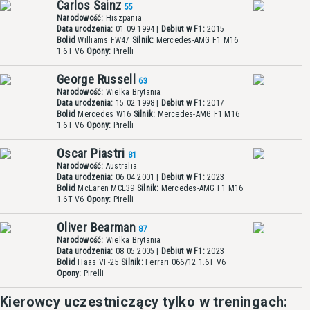
Carlos Sainz
55
Narodowość:
Hiszpania
Data urodzenia:
01.09.1994 |
Debiut w F1:
2015
Bolid
Williams FW47
Silnik:
Mercedes-AMG F1 M16
1.6T V6
Opony:
Pirelli
George Russell
63
Narodowość:
Wielka Brytania
Data urodzenia:
15.02.1998 |
Debiut w F1:
2017
Bolid
Mercedes W16
Silnik:
Mercedes-AMG F1 M16
1.6T V6
Opony:
Pirelli
Oscar Piastri
81
Narodowość:
Australia
Data urodzenia:
06.04.2001 |
Debiut w F1:
2023
Bolid
McLaren MCL39
Silnik:
Mercedes-AMG F1 M16
1.6T V6
Opony:
Pirelli
Oliver Bearman
87
Narodowość:
Wielka Brytania
Data urodzenia:
08.05.2005 |
Debiut w F1:
2023
Bolid
Haas VF-25
Silnik:
Ferrari 066/12 1.6T V6
Opony:
Pirelli
Kierowcy uczestniczący tylko w treningach: