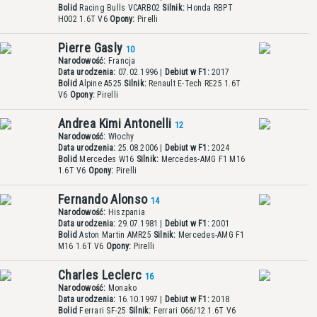
Bolid
Racing Bulls VCARB02
Silnik:
Honda RBPT
H002 1.6T V6
Opony:
Pirelli
Pierre Gasly
10
Narodowość:
Francja
Data urodzenia:
07.02.1996 |
Debiut w F1:
2017
Bolid
Alpine A525
Silnik:
Renault E-Tech RE25 1.6T
V6
Opony:
Pirelli
Andrea Kimi Antonelli
12
Narodowość:
Włochy
Data urodzenia:
25.08.2006 |
Debiut w F1:
2024
Bolid
Mercedes W16
Silnik:
Mercedes-AMG F1 M16
1.6T V6
Opony:
Pirelli
Fernando Alonso
14
Narodowość:
Hiszpania
Data urodzenia:
29.07.1981 |
Debiut w F1:
2001
Bolid
Aston Martin AMR25
Silnik:
Mercedes-AMG F1
M16 1.6T V6
Opony:
Pirelli
Charles Leclerc
16
Narodowość:
Monako
Data urodzenia:
16.10.1997 |
Debiut w F1:
2018
Bolid
Ferrari SF-25
Silnik:
Ferrari 066/12 1.6T V6