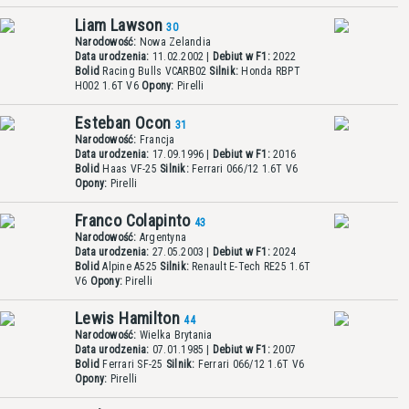
Liam Lawson
30
Narodowość:
Nowa Zelandia
Data urodzenia:
11.02.2002 |
Debiut w F1:
2022
Bolid
Racing Bulls VCARB02
Silnik:
Honda RBPT
H002 1.6T V6
Opony:
Pirelli
Esteban Ocon
31
Narodowość:
Francja
Data urodzenia:
17.09.1996 |
Debiut w F1:
2016
Bolid
Haas VF-25
Silnik:
Ferrari 066/12 1.6T V6
Opony:
Pirelli
Franco Colapinto
43
Narodowość:
Argentyna
Data urodzenia:
27.05.2003 |
Debiut w F1:
2024
Bolid
Alpine A525
Silnik:
Renault E-Tech RE25 1.6T
V6
Opony:
Pirelli
Lewis Hamilton
44
Narodowość:
Wielka Brytania
Data urodzenia:
07.01.1985 |
Debiut w F1:
2007
Bolid
Ferrari SF-25
Silnik:
Ferrari 066/12 1.6T V6
Opony:
Pirelli