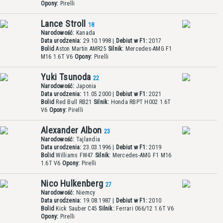
Opony:
Pirelli
Lance Stroll
18
Narodowość:
Kanada
Data urodzenia:
29.10.1998 |
Debiut w F1:
2017
Bolid
Aston Martin AMR25
Silnik:
Mercedes-AMG F1
M16 1.6T V6
Opony:
Pirelli
Yuki Tsunoda
22
Narodowość:
Japonia
Data urodzenia:
11.05.2000 |
Debiut w F1:
2021
Bolid
Red Bull RB21
Silnik:
Honda RBPT H002 1.6T
V6
Opony:
Pirelli
Alexander Albon
23
Narodowość:
Tajlandia
Data urodzenia:
23.03.1996 |
Debiut w F1:
2019
Bolid
Williams FW47
Silnik:
Mercedes-AMG F1 M16
1.6T V6
Opony:
Pirelli
Nico Hulkenberg
27
Narodowość:
Niemcy
Data urodzenia:
19.08.1987 |
Debiut w F1:
2010
Bolid
Kick Sauber C45
Silnik:
Ferrari 066/12 1.6T V6
Opony:
Pirelli