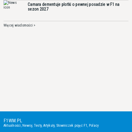
Camara dementuje plotki o pewnej posadzie w F1 na
sezon 2027
Więcej wiadomości >
F1WM.PL
Aktualności
,
Newsy
,
Testy
,
Artykuły
,
Słowniczek pojęć F1
,
Polacy