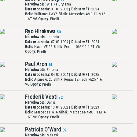
Narodowość:
Wielka Brytania
Data urodzenia:
31.01.2002 |
Debiut w F1:
2024
Bolid
Williams FW47
Silnik:
Mercedes-AMG F1 M16
1.6T V6
Opony:
Pirelli
Ryo Hirakawa
50
Narodowość:
Japonia
Data urodzenia:
07.03.1994 |
Debiut w F1:
2024
Bolid
Haas VF-25
Silnik:
Ferrari 066/12 1.6T V6
Opony:
Pirelli
Paul Aron
61
Narodowość:
Estonia
Data urodzenia:
04.02.2004 |
Debiut w F1:
2025
Bolid
Alpine A525
Silnik:
Renault E-Tech RE25 1.6T
V6
Opony:
Pirelli
Frederik Vesti
72
Narodowość:
Dania
Data urodzenia:
13.01.2002 |
Debiut w F1:
2023
Bolid
Mercedes W16
Silnik:
Mercedes-AMG F1 M16
1.6T V6
Opony:
Pirelli
Patricio O'Ward
89
Narodowość:
Meksyk