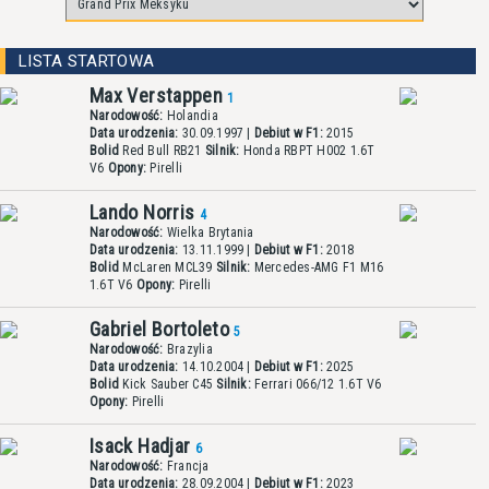
LISTA STARTOWA
Max Verstappen
1
Narodowość:
Holandia
Data urodzenia:
30.09.1997 |
Debiut w F1:
2015
Bolid
Red Bull RB21
Silnik:
Honda RBPT H002 1.6T
V6
Opony:
Pirelli
Lando Norris
4
Narodowość:
Wielka Brytania
Data urodzenia:
13.11.1999 |
Debiut w F1:
2018
Bolid
McLaren MCL39
Silnik:
Mercedes-AMG F1 M16
1.6T V6
Opony:
Pirelli
Gabriel Bortoleto
5
Narodowość:
Brazylia
Data urodzenia:
14.10.2004 |
Debiut w F1:
2025
Bolid
Kick Sauber C45
Silnik:
Ferrari 066/12 1.6T V6
Opony:
Pirelli
Isack Hadjar
6
Narodowość:
Francja
Data urodzenia:
28.09.2004 |
Debiut w F1:
2023