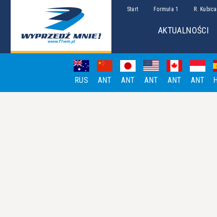
Start
Formuła 1
R. Kubica
AKTUALNOŚCI
RUS
ANT
ANT
ANT
ANT
ANT