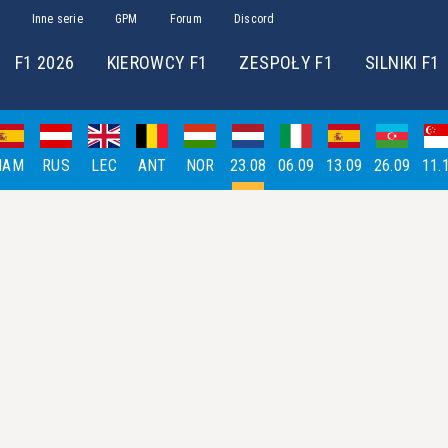
Inne serie
GPM
Forum
Discord
F1 2026
KIEROWCY F1
ZESPOŁY F1
SILNIKI F1
HAM
RUS
LEC
ANT
NOR
23.08
06.09
13.09
26.09
11.