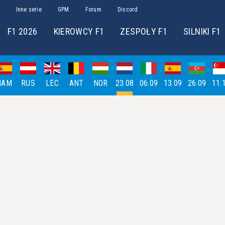
Inne serie
GPM
Forum
Discord
F1 2026
KIEROWCY F1
ZESPOŁY F1
SILNIKI F1
HAM
RUS
LEC
ANT
NOR
23.08
06.09
13.09
26.09
11.