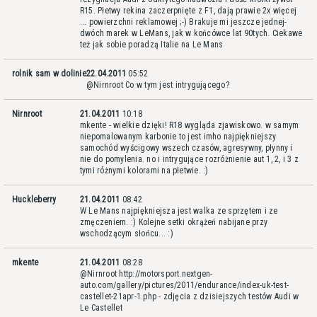
R15. Płetwy rekina zaczerpnięte z F1, dają prawie 2x więcej
... powierzchni reklamowej ;-) Brakuje mi jeszcze jednej-
dwóch marek w LeMans, jak w końcówce lat 90tych. Ciekawe
też jak sobie poradzą Italie na Le Mans
rolnik sam w dolinie
22.04.2011
05:52
@Nirnroot Co w tym jest intrygującego?
Nirnroot
21.04.2011
10:18
mkente - wielkie dzięki! R18 wygląda zjawiskowo. w samym
niepomalowanym karbonie to jest imho najpiękniejszy
samochód wyścigowy wszech czasów, agresywny, płynny i
nie do pomylenia. no i intrygujące rozróżnienie aut 1, 2, i 3 z
tymi różnymi kolorami na płetwie. :)
Huckleberry
21.04.2011
08:42
W Le Mans najpiękniejsza jest walka ze sprzętem i ze
zmęczeniem. :) Kolejne setki okrążeń nabijane przy
wschodzącym słońcu... :)
mkente
21.04.2011
08:28
@Nirnroot http://motorsport.nextgen-
auto.com/gallery/pictures/2011/endurance/index-uk-test-
castellet-21apr-1.php - zdjęcia z dzisiejszych testów Audi w
Le Castellet