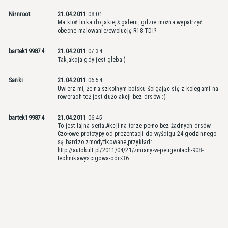
Nirnroot
21.04.2011
08:01
Ma ktoś linka do jakiejś galerii, gdzie można wypatrzyć
obecne malowanie/ewolucję R18 TDI?
bartek199874
21.04.2011
07:34
Tak,akcja gdy jest gleba:)
Sanki
21.04.2011
06:54
Uwierz mi, że na szkolnym boisku ścigając się z kolegami na
rowerach też jest dużo akcji bez drsów :)
bartek199874
21.04.2011
06:45
To jest fajna seria.Akcji na torze pełno bez żadnych drsów.
Czołowe prototypy od prezentacji do wyścigu 24 godzinnego
są bardzo zmodyfikowane,przykład:
http://autokult.pl/2011/04/21/zmiany-w-peugeotach-908-
technikawyscigowa-odc-36