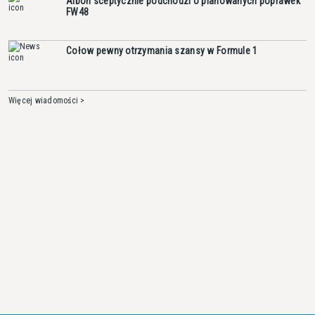
Albon sceptycznie podchodzi o planowanych poprawek
FW48
Cołow pewny otrzymania szansy w Formule 1
Więcej wiadomości >