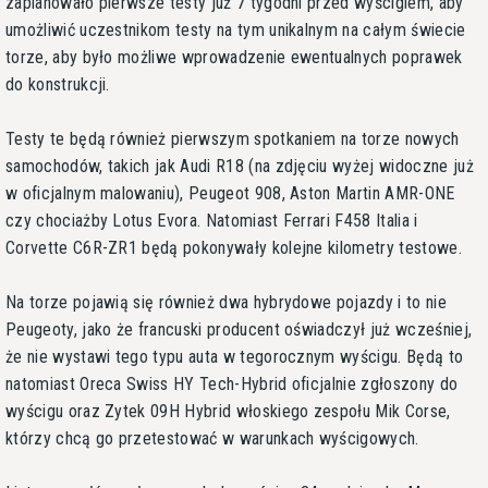
zaplanowało pierwsze testy już 7 tygodni przed wyścigiem, aby
umożliwić uczestnikom testy na tym unikalnym na całym świecie
torze, aby było możliwe wprowadzenie ewentualnych poprawek
do konstrukcji.
Testy te będą również pierwszym spotkaniem na torze nowych
samochodów, takich jak Audi R18 (na zdjęciu wyżej widoczne już
w oficjalnym malowaniu), Peugeot 908, Aston Martin AMR-ONE
czy chociażby Lotus Evora. Natomiast Ferrari F458 Italia i
Corvette C6R-ZR1 będą pokonywały kolejne kilometry testowe.
Na torze pojawią się również dwa hybrydowe pojazdy i to nie
Peugeoty, jako że francuski producent oświadczył już wcześniej,
że nie wystawi tego typu auta w tegorocznym wyścigu. Będą to
natomiast Oreca Swiss HY Tech-Hybrid oficjalnie zgłoszony do
wyścigu oraz Zytek 09H Hybrid włoskiego zespołu Mik Corse,
którzy chcą go przetestować w warunkach wyścigowych.