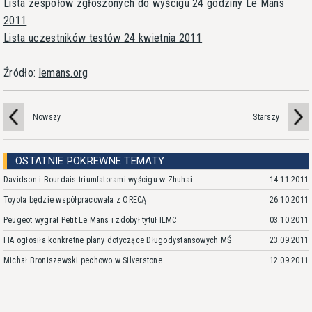
Lista zespołów zgłoszonych do wyścigu 24 godziny Le Mans
2011
Lista uczestników testów 24 kwietnia 2011
Źródło:
lemans.org
Nowszy
Starszy
OSTATNIE POKREWNE TEMATY
Davidson i Bourdais triumfatorami wyścigu w Zhuhai
14.11.2011
Toyota będzie współpracowała z ORECĄ
26.10.2011
Peugeot wygrał Petit Le Mans i zdobył tytuł ILMC
03.10.2011
FIA ogłosiła konkretne plany dotyczące Długodystansowych MŚ
23.09.2011
Michał Broniszewski pechowo w Silverstone
12.09.2011