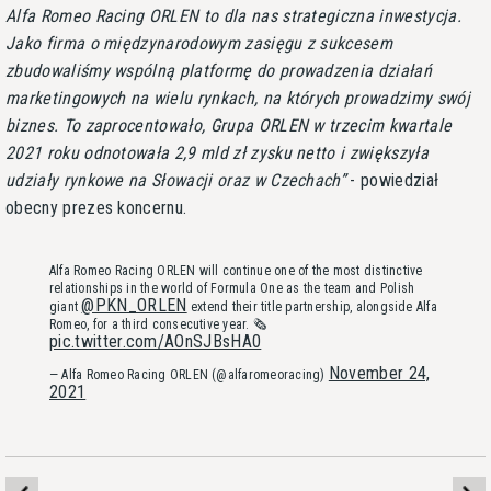
Alfa Romeo Racing ORLEN to dla nas strategiczna inwestycja.
Jako firma o międzynarodowym zasięgu z sukcesem
zbudowaliśmy wspólną platformę do prowadzenia działań
marketingowych na wielu rynkach, na których prowadzimy swój
biznes. To zaprocentowało, Grupa ORLEN w trzecim kwartale
2021 roku odnotowała 2,9 mld zł zysku netto i zwiększyła
udziały rynkowe na Słowacji oraz w Czechach
- powiedział
obecny prezes koncernu.
Alfa Romeo Racing ORLEN will continue one of the most distinctive
relationships in the world of Formula One as the team and Polish
@PKN_ORLEN
giant
extend their title partnership, alongside Alfa
Romeo, for a third consecutive year. 🗞️
pic.twitter.com/AOnSJBsHA0
November 24,
— Alfa Romeo Racing ORLEN (@alfaromeoracing)
2021