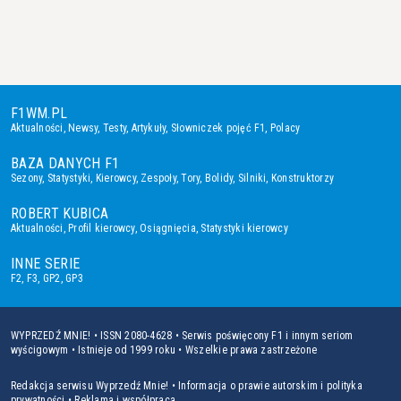
F1WM.PL
Aktualności
,
Newsy
,
Testy
,
Artykuły
,
Słowniczek pojęć F1
,
Polacy
BAZA DANYCH F1
Sezony
,
Statystyki
,
Kierowcy
,
Zespoły
,
Tory
,
Bolidy
,
Silniki
,
Konstruktorzy
ROBERT KUBICA
Aktualności
,
Profil kierowcy
,
Osiągnięcia
,
Statystyki kierowcy
INNE SERIE
F2
,
F3
,
GP2
,
GP3
WYPRZEDŹ MNIE! • ISSN 2080-4628 • Serwis poświęcony F1 i innym seriom
wyścigowym • Istnieje od 1999 roku • Wszelkie prawa zastrzeżone
Redakcja serwisu Wyprzedź Mnie!
•
Informacja o prawie autorskim i polityka
prywatności
•
Reklama i współpraca