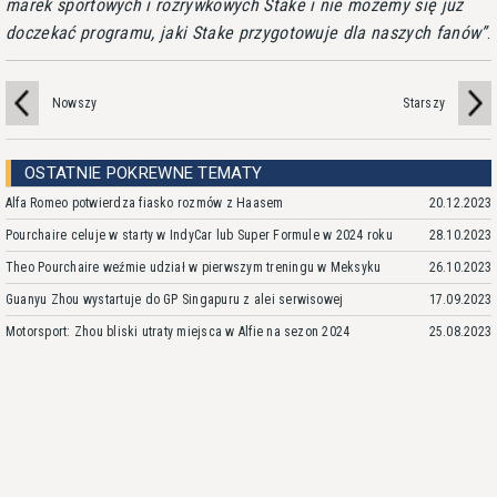
marek sportowych i rozrywkowych Stake i nie możemy się już
doczekać programu, jaki Stake przygotowuje dla naszych fanów
.
Nowszy
Starszy
OSTATNIE POKREWNE TEMATY
Alfa Romeo potwierdza fiasko rozmów z Haasem
20.12.2023
Pourchaire celuje w starty w IndyCar lub Super Formule w 2024 roku
28.10.2023
Theo Pourchaire weźmie udział w pierwszym treningu w Meksyku
26.10.2023
Guanyu Zhou wystartuje do GP Singapuru z alei serwisowej
17.09.2023
Motorsport: Zhou bliski utraty miejsca w Alfie na sezon 2024
25.08.2023