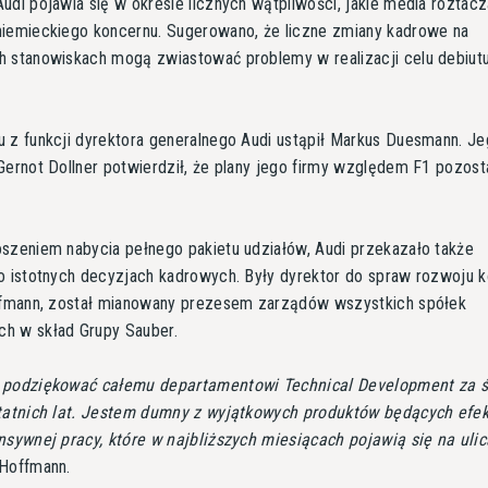
udi pojawia się w okresie licznych wątpliwości, jakie media roztacz
niemieckiego koncernu. Sugerowano, że liczne zmiany kadrowe na
h stanowiskach mogą zwiastować problemy w realizacji celu debiut
 z funkcji dyrektora generalnego Audi ustąpił Markus Duesmann. J
Gernot Dollner potwierdził, że plany jego firmy względem F1 pozost
szeniem nabycia pełnego pakietu udziałów, Audi przekazało także
o istotnych decyzjach kadrowych. Były dyrektor do spraw rozwoju 
offmann, został mianowany prezesem zarządów wszystkich spółek
h w skład Grupy Sauber.
 podziękować całemu departamentowi Technical Development za 
statnich lat. Jestem dumny z wyjątkowych produktów będących efe
nsywnej pracy, które w najbliższych miesiącach pojawią się na uli
 Hoffmann.