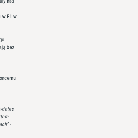
ały nad
u w F1 w
ego
ają bez
koncernu
świetne
ktem
cach
-