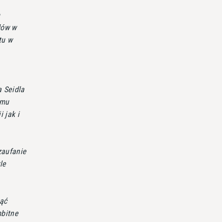
m
łów w
tu w
a Seidla
emu
 jak i
zaufanie
le
nąć
mbitne