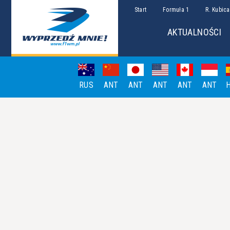
Start
Formuła 1
R. Kubica
AKTUALNOŚCI
RUS
ANT
ANT
ANT
ANT
ANT