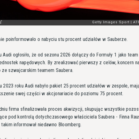
lnie poinformowało o nabyciu stu procent udziałów w Sauberze.
 Audi ogłosiło, że od sezonu 2026 dołączy do Formuły 1 jako team
ednostek napędowych. By zrealizować pierwszy z celów, koncern n
o ze szwajcarskim teamem Saubera.
 2023 roku Audi nabyło pakiet 25 procent udziałów w zespole, maj
kszenie swej części w akcjonariacie do poziomu 75 procent.
niu firma sfinalizowała proces akwizycji, skupując wszystkie pozos
ące pod kontrolą dotychczasowego właściciela Saubera - Finna Raus
u takim informował niedawno Bloomberg.