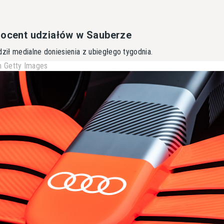
rocent udziałów w Sauberze
dził medialne doniesienia z ubiegłego tygodnia.
 Getty Images