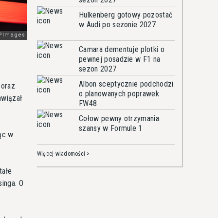
Hulkenberg gotowy pozostać
w Audi po sezonie 2027
Camara dementuje plotki o
pewnej posadzie w F1 na
sezon 2027
Albon sceptycznie podchodzi
 oraz
o planowanych poprawek
awiązał
FW48
Cołow pewny otrzymania
szansy w Formule 1
ąc w
Więcej wiadomości >
tałe
inga. O