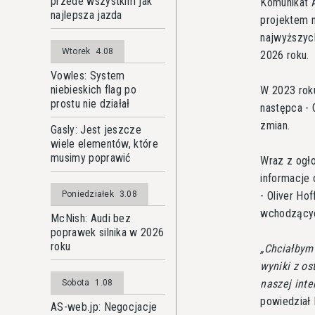
przede wszystkim jak
Komunikat A
najlepsza jazda
projektem 
najwyższyc
Wtorek
4.08
2026 roku.
Vowles: System
niebieskich flag po
W 2023 roku
prostu nie działał
następca - 
zmian.
Gasly: Jest jeszcze
wiele elementów, które
musimy poprawić
Wraz z ogło
informacje 
- Oliver H
Poniedziałek
3.08
wchodzącyc
McNish: Audi bez
poprawek silnika w 2026
roku
Chciałbym
wyniki z o
naszej inte
Sobota
1.08
powiedział
AS-web.jp: Negocjacje