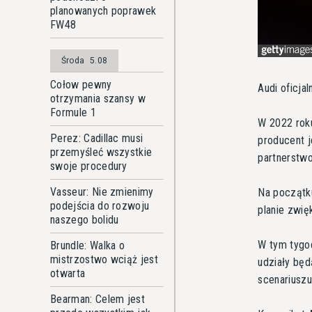
planowanych poprawek
FW48
Środa
5.08
Cołow pewny
Audi oficja
otrzymania szansy w
Formule 1
W 2022 roku
Perez: Cadillac musi
producent j
przemyśleć wszystkie
partnerstw
swoje procedury
Vasseur: Nie zmienimy
Na początku
podejścia do rozwoju
planie zwię
naszego bolidu
W tym tygod
Brundle: Walka o
mistrzostwo wciąż jest
udziały będ
otwarta
scenariusz
Bearman: Celem jest