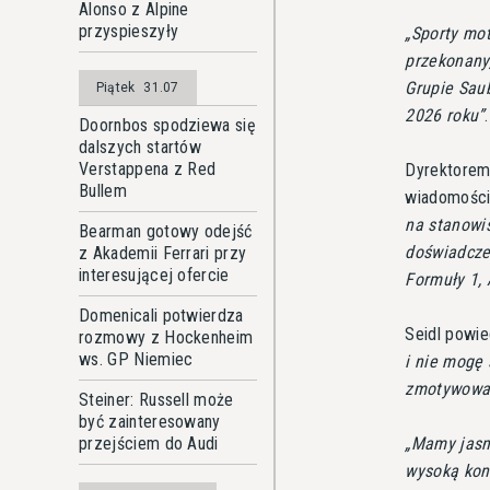
Alonso z Alpine
przyspieszyły
Sporty mot
przekonany
Grupie Sau
Piątek
31.07
2026 roku
.
Doornbos spodziewa się
dalszych startów
Verstappena z Red
Dyrektorem 
Bullem
wiadomości
na stanowi
Bearman gotowy odejść
doświadcze
z Akademii Ferrari przy
interesującej ofercie
Formuły 1,
Domenicali potwierdza
Seidl powie
rozmowy z Hockenheim
ws. GP Niemiec
i nie mogę
zmotywowan
Steiner: Russell może
być zainteresowany
Mamy jasny
przejściem do Audi
wysoką kon