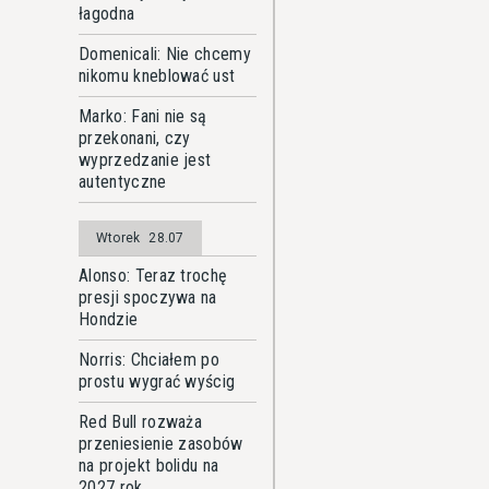
łagodna
Domenicali: Nie chcemy
nikomu kneblować ust
Marko: Fani nie są
przekonani, czy
wyprzedzanie jest
autentyczne
Wtorek
28.07
Alonso: Teraz trochę
presji spoczywa na
Hondzie
Norris: Chciałem po
prostu wygrać wyścig
Red Bull rozważa
przeniesienie zasobów
na projekt bolidu na
2027 rok