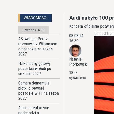
Audi nabyło 100 p
WIADOMOŚCI
Koncern oficjalnie potwier
Czwartek
6.08
Embed from
08.03.24
AS-web.jp: Perez
16:39
rozmawia z Williamsem
o posadzie na sezon
2027
Nataniel
Hulkenberg gotowy
Piórkowski
pozostać w Audi po
1858
sezonie 2027
wyświetlenia
Camara dementuje
plotki o pewnej
posadzie w F1 na sezon
2027
Albon sceptycznie
podchodzi o