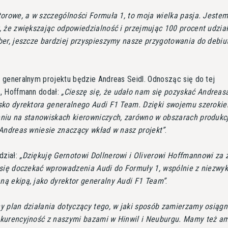
orowe, a w szczególności Formuła 1, to moja wielka pasja. Jeste
, że zwiększając odpowiedzialność i przejmując 100 procent udzia
ber, jeszcze bardziej przyspieszymy nasze przygotowania do debiu
generalnym projektu będzie Andreas Seidl. Odnosząc się do tej
, Hoffmann dodał:
Cieszę się, że udało nam się pozyskać Andreas
sko dyrektora generalnego Audi F1 Team. Dzięki swojemu szeroki
niu na stanowiskach kierowniczych, zarówno w obszarach produkcji
 Andreas wniesie znaczący wkład w nasz projekt
.
dział:
Dziękuję Gernotowi Dollnerowi i Oliverowi Hoffmannowi za 
 się doczekać wprowadzenia Audi do Formuły 1, wspólnie z niezwyk
ą ekipą, jako dyrektor generalny Audi F1 Team
.
 plan działania dotyczący tego, w jaki sposób zamierzamy osiąg
kurencyjność z naszymi bazami w Hinwil i Neuburgu. Mamy też a