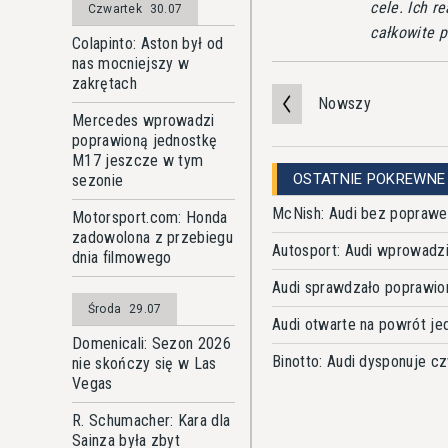
cele. Ich r
Czwartek
30.07
całkowite p
Colapinto: Aston był od
nas mocniejszy w
zakrętach
Nowszy
Mercedes wprowadzi
poprawioną jednostkę
M17 jeszcze w tym
OSTATNIE POKREWNE
sezonie
McNish: Audi bez poprawek
Motorsport.com: Honda
zadowolona z przebiegu
Autosport: Audi wprowadzi
dnia filmowego
Audi sprawdzało poprawio
Środa
29.07
Audi otwarte na powrót je
Domenicali: Sezon 2026
Binotto: Audi dysponuje 
nie skończy się w Las
Vegas
R. Schumacher: Kara dla
Sainza była zbyt