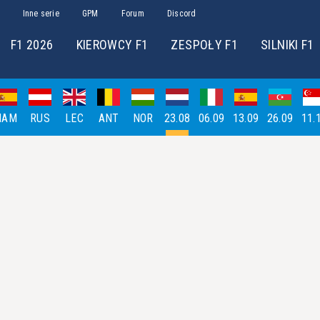
Inne serie
GPM
Forum
Discord
F1 2026
KIEROWCY F1
ZESPOŁY F1
SILNIKI F1
HAM
RUS
LEC
ANT
NOR
23.08
06.09
13.09
26.09
11.