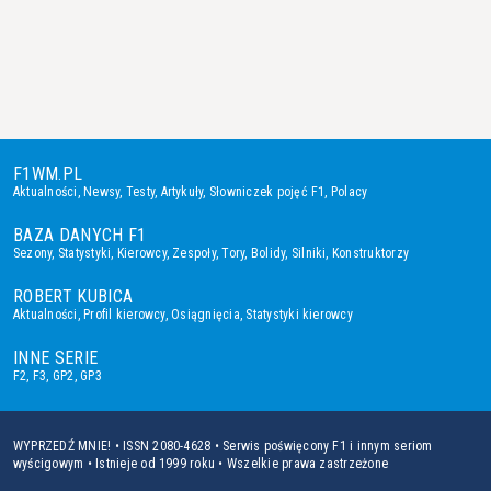
F1WM.PL
Aktualności
,
Newsy
,
Testy
,
Artykuły
,
Słowniczek pojęć F1
,
Polacy
BAZA DANYCH F1
Sezony
,
Statystyki
,
Kierowcy
,
Zespoły
,
Tory
,
Bolidy
,
Silniki
,
Konstruktorzy
ROBERT KUBICA
Aktualności
,
Profil kierowcy
,
Osiągnięcia
,
Statystyki kierowcy
INNE SERIE
F2
,
F3
,
GP2
,
GP3
WYPRZEDŹ MNIE! • ISSN 2080-4628 • Serwis poświęcony F1 i innym seriom
wyścigowym • Istnieje od 1999 roku • Wszelkie prawa zastrzeżone