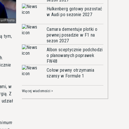
Hulkenberg gotowy pozostać
w Audi po sezonie 2027
Camara dementuje plotki o
pewnej posadzie w F1 na
ą tym,
sezon 2027
Albon sceptycznie podchodzi
o planowanych poprawek
h.
FW48
icznie
Cołow pewny otrzymania
szansy w Formule 1
ami, w
Więcej wiadomości >
gią. Z
 udział
inimum