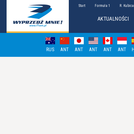
Start
Formuła 1
R. Kubica
AKTUALNOŚCI
RUS
ANT
ANT
ANT
ANT
ANT