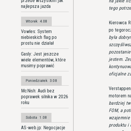
przede wszystkim jak
na jakie li
najlepsza jazda
tego potrz
Wtorek
4.08
Kierowca R
po tegoroc
Vowles: System
była dobry
niebieskich flag po
prostu nie działał
szczęśliwsz
pozostanie 
Gasly: Jest jeszcze
jestem. Zes
wiele elementów, które
musimy poprawić
kontynuowa
oficjalne z
Poniedziałek
3.08
Verstappen 
McNish: Audi bez
motorem n
poprawek silnika w 2026
roku
bardziej tw
FOM, a pot
wzajemnie 
Sobota
1.08
produktu i
AS-web.jp: Negocjacje