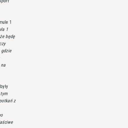
sport
mule 1
ła 1
 że będę
czy
 gdzie
ę
 na
 były
 tym
spotkań z
go
łaściwe