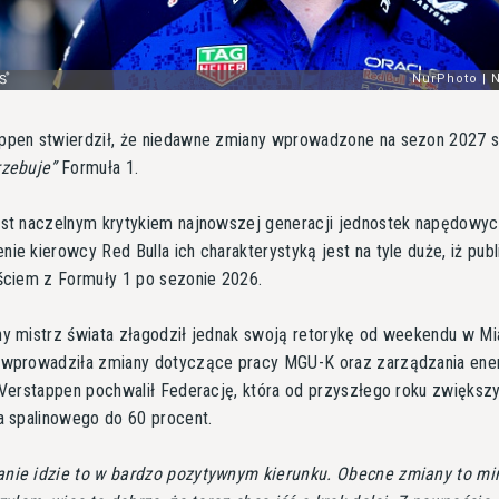
ppen stwierdził, że niedawne zmiany wprowadzone na sezon 2027 s
rzebuje
Formuła 1.
est naczelnym krytykiem najnowszej generacji jednostek napędowyc
ie kierowcy Red Bulla ich charakterystyką jest na tyle duże, iż publ
jściem z Formuły 1 po sezonie 2026.
ny mistrz świata złagodził jednak swoją retorykę od weekendu w Mi
 wprowadziła zmiany dotyczące pracy MGU-K oraz zarządzania ener
 Verstappen pochwalił Federację, która od przyszłego roku zwiększy
a spalinowego do 60 procent.
nie idzie to w bardzo pozytywnym kierunku. Obecne zmiany to m