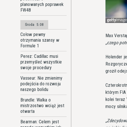
planowanych poprawek
FW48
Środa
5.08
Cołow pewny
Max Versta
otrzymania szansy w
czego pot
Formule 1
Perez: Cadillac musi
Holender j
przemyśleć wszystkie
Rozgoryczen
swoje procedury
groził ode
Vasseur: Nie zmienimy
podejścia do rozwoju
Czterokrot
naszego bolidu
którym FIA
kolei teraz
Brundle: Walka o
mistrzostwo wciąż jest
mocy silnik
otwarta
Zdecydowa
Bearman: Celem jest