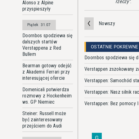
rzeczy
.
Alonso z Alpine
przyspieszyły
Nowszy
Piątek
31.07
Doornbos spodziewa się
dalszych startów
OSTATNIE POKREWNE
Verstappena z Red
Bullem
Doornbos spodziewa się d
Bearman gotowy odejść
Verstappen zszokowany z
z Akademii Ferrari przy
interesującej ofercie
Verstappen: Samochód sta
Domenicali potwierdza
Verstappen: Nasz silnik ra
rozmowy z Hockenheim
ws. GP Niemiec
Verstappen: Bez pomocy I
Steiner: Russell może
być zainteresowany
przejściem do Audi