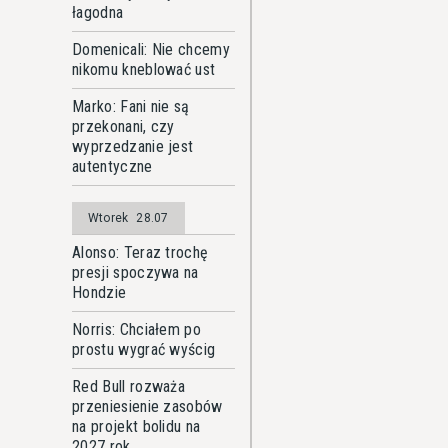
łagodna
Domenicali: Nie chcemy
nikomu kneblować ust
Marko: Fani nie są
przekonani, czy
wyprzedzanie jest
autentyczne
Wtorek
28.07
Alonso: Teraz trochę
presji spoczywa na
Hondzie
Norris: Chciałem po
prostu wygrać wyścig
Red Bull rozważa
przeniesienie zasobów
na projekt bolidu na
2027 rok