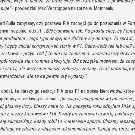
czyłem, więc to dobrze, że teraz chcą iść o krok dalej. Z pewnością 
ebuje
- powiedział Max Verstappen na torze w Montrealu.
ed Bulla zapytany, czy postawa FIA zachęci go do pozostania w For
znym sezonie, odparł:
Zdecydowanie tak. Po prostu chcę, by Formu
m produktem i tego typu decyzjami zbliżmy się do tego. To sprawi,
y i będę chciał kontynuować starty w F1. Odpowiedź tak lub nie? [
w stawce - przyp. red.] To nie ma znaczenia. Jestem szczęśliwy tu
pół rozwija się i to mnie ekscytuje. Od początku mówiłem, że chc
ć starty, ale wcześniej muszę zobaczyć zmiany. Teraz poczekajmy
atwierdzenie, ale to na pewno się wydarzy
.
dodał, że cieszy go reakcja FIA oraz F1 na opinie kierowców, które
apędowym niedawnych zmian.
Im więcej osiągniesz w tym sporcie,
ój głos się liczy. Cieszy mnie to. Na początku roku odbyłem kilka 
em z resztą kierowców i FIA. Każdy prezentował otwartą postawę i
się słuchaliśmy. Każdy robił to w interesie sportu. Chcemy lepsze
 dlatego wyszliśmy z własnymi rekomendacjami. Dzieją się teraz w