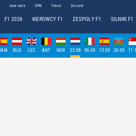
Inne serie
GPM
Forum
Discord
F1 2026
KIEROWCY F1
ZESPOŁY F1
SILNIKI F1
HAM
RUS
LEC
ANT
NOR
23.08
06.09
13.09
26.09
11.