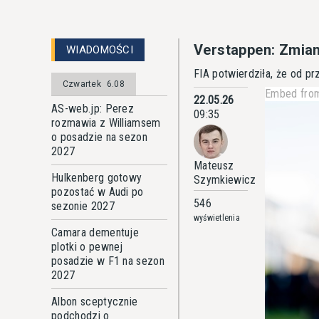
Verstappen: Zmian
WIADOMOŚCI
FIA potwierdziła, że od pr
Czwartek
6.08
Embed from
22.05.26
AS-web.jp: Perez
09:35
rozmawia z Williamsem
o posadzie na sezon
2027
Mateusz
Hulkenberg gotowy
Szymkiewicz
pozostać w Audi po
546
sezonie 2027
wyświetlenia
Camara dementuje
plotki o pewnej
posadzie w F1 na sezon
2027
Albon sceptycznie
podchodzi o