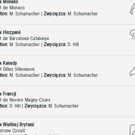
ix Monako
it de Monaco
tion:
M. Schumacher
|
Zwycięzca:
M. Schumacher
x Hiszpanii
t de Barcelona-Catalunya
tion:
M. Schumacher
|
Zwycięzca:
D. Hill
ix Kanady
t Gilles Villeneuve
tion:
M. Schumacher
|
Zwycięzca:
M. Schumacher
x Francji
it de Nevers Magny-Cours
tion:
D. Hill
|
Zwycięzca:
M. Schumacher
 Wielkiej Brytanii
stone Circuit