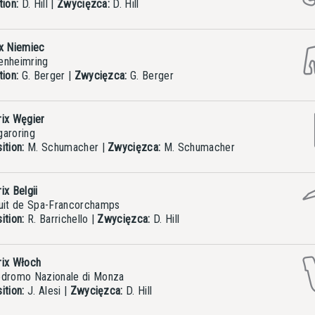
tion:
D. Hill
|
Zwycięzca:
D. Hill
ix Niemiec
nheimring
tion:
G. Berger
|
Zwycięzca:
G. Berger
rix Węgier
aroring
ition:
M. Schumacher
|
Zwycięzca:
M. Schumacher
ix Belgii
uit de Spa-Francorchamps
ition:
R. Barrichello
|
Zwycięzca:
D. Hill
rix Włoch
dromo Nazionale di Monza
ition:
J. Alesi
|
Zwycięzca:
D. Hill