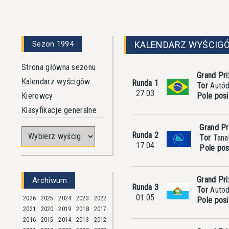
Sezon 1994
KALENDARZ WYŚCIGÓ
Strona główna sezonu
Grand Pri
Kalendarz wyścigów
Runda 1
Tor
Autód
27.03
Kierowcy
Pole posi
Klasyfikacje generalne
Grand Pr
Runda 2
Tor
Tanak
17.04
Pole posi
Grand Pri
Archiwum
Runda 3
Tor
Autod
01.05
2026
2025
2024
2023
2022
Pole posi
2021
2020
2019
2018
2017
2016
2015
2014
2013
2012