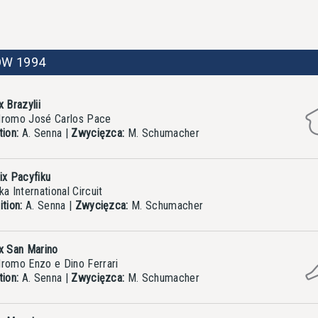
W 1994
x Brazylii
romo José Carlos Pace
tion:
A. Senna
|
Zwycięzca:
M. Schumacher
ix Pacyfiku
a International Circuit
tion:
A. Senna
|
Zwycięzca:
M. Schumacher
x San Marino
romo Enzo e Dino Ferrari
tion:
A. Senna
|
Zwycięzca:
M. Schumacher