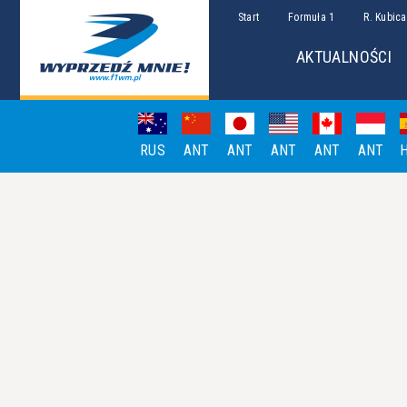
Start
Formuła 1
R. Kubica
AKTUALNOŚCI
RUS
ANT
ANT
ANT
ANT
ANT