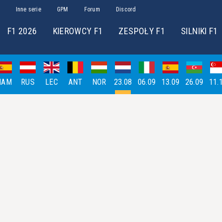
Inne serie
GPM
Forum
Discord
F1 2026
KIEROWCY F1
ZESPOŁY F1
SILNIKI F1
HAM
RUS
LEC
ANT
NOR
23.08
06.09
13.09
26.09
11.