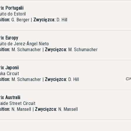
ix Portugalii
ito do Estoril
ition:
G. Berger
|
Zwycięzca:
D. Hill
rix Europy
uito de Jerez-Ángel Nieto
ition:
M. Schumacher
|
Zwycięzca:
M. Schumacher
ix Japonii
ka Circuit
ition:
M. Schumacher
|
Zwycięzca:
D. Hill
ix Australii
aide Street Circuit
ition:
N. Mansell
|
Zwycięzca:
N. Mansell