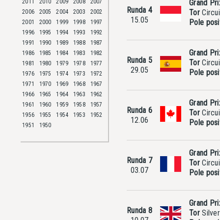
2011
2010
2009
2008
2007
Grand Pr
Runda 4
Tor
Circu
2006
2005
2004
2003
2002
15.05
Pole posi
2001
2000
1999
1998
1997
1996
1995
1994
1993
1992
1991
1990
1989
1988
1987
Grand Pri
1986
1985
1984
1983
1982
Runda 5
Tor
Circui
1981
1980
1979
1978
1977
29.05
Pole posi
1976
1975
1974
1973
1972
1971
1970
1969
1968
1967
1966
1965
1964
1963
1962
Grand Pr
1961
1960
1959
1958
1957
Runda 6
Tor
Circui
1956
1955
1954
1953
1952
12.06
Pole posi
1951
1950
Grand Pri
Runda 7
Tor
Circu
03.07
Pole posi
Grand Prix
Runda 8
Tor
Silver