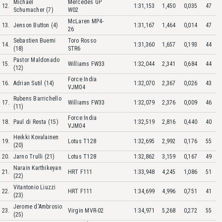
Michael
Mercedes GP
12.
1:31,153
1,450
0,035
47
Schumacher (7)
W02
McLaren MP4-
13.
Jenson Button (4)
1:31,167
1,464
0,014
47
26
Sebastien Buemi
Toro Rosso
14.
1:31,360
1,657
0,193
44
(18)
STR6
Pastor Maldonado
15.
Williams FW33
1:32,044
2,341
0,684
44
(12)
Force India
16.
Adrian Sutil (14)
1:32,070
2,367
0,026
43
VJM04
Rubens Barrichello
17.
Williams FW33
1:32,079
2,376
0,009
46
(11)
Force India
18.
Paul di Resta (15)
1:32,519
2,816
0,440
40
VJM04
Heikki Kovalainen
19.
Lotus T128
1:32,695
2,992
0,176
55
(20)
20.
Jarno Trulli (21)
Lotus T128
1:32,862
3,159
0,167
49
Narain Karthikeyan
21.
HRT F111
1:33,948
4,245
1,086
51
(22)
Vitantonio Liuzzi
22.
HRT F111
1:34,699
4,996
0,751
41
(23)
Jerome d'Ambrosio
23.
Virgin MVR-02
1:34,971
5,268
0,272
55
(25)