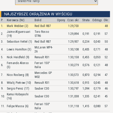
NAJSZYBSZE OKRĄŻENIA W WYŚCIGU
P.
Kierowca (Nr)
Bolid
Opony
Czas okr.
Strata
Odstęp
Okr.
1.
Mark Webber (2)
Red Bull RB7
1:29,703
48
Jaime Alguersuari
Toro Rosso
2.
1:29,894
0,191
0,191
57
(19)
STR6
3.
Sebastian Vettel (1)
Red Bull RB7
1:29,937
0,234
0,043
50
McLaren MP4-
4.
Lewis Hamilton (3)
1:30,108
0,405
0,171
48
26
5.
Nick Heidfeld (9)
Renault R31
1:30,158
0,455
0,050
52
Fernando Alonso
Ferrari 150°
6.
1:30,279
0,576
0,121
48
(5)
Italia
Mercedes GP
7.
Nico Rosberg (8)
1:30,573
0,870
0,294
47
W02
8.
Witalij Pietrow (10)
Renault R31
1:30,618
0,915
0,045
48
9.
Sergio Perez (17)
Sauber C30
1:30,797
1,094
0,179
46
Kamui Kobayashi
10.
Sauber C30
1:31,038
1,335
0,241
45
(16)
Ferrari 150°
11.
Felipe Massa (6)
1:31,118
1,415
0,080
57
Italia