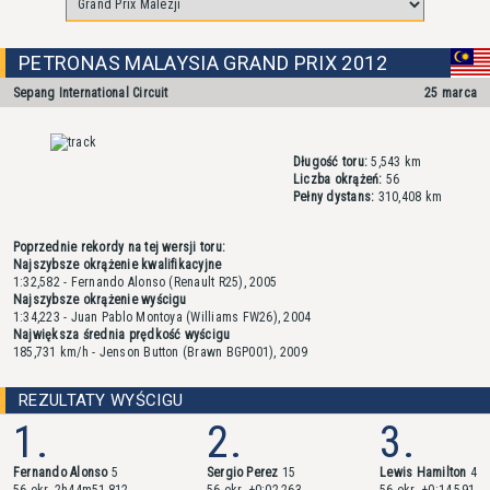
PETRONAS MALAYSIA GRAND PRIX 2012
Sepang International Circuit
25 marca
Długość toru:
5,543 km
Liczba okrążeń:
56
Pełny dystans:
310,408 km
Poprzednie rekordy na tej wersji toru:
Najszybsze okrążenie kwalifikacyjne
1:32,582 - Fernando Alonso (Renault R25), 2005
Najszybsze okrążenie wyścigu
1:34,223 - Juan Pablo Montoya (Williams FW26), 2004
Największa średnia prędkość wyścigu
185,731 km/h - Jenson Button (Brawn BGP001), 2009
REZULTATY WYŚCIGU
1.
2.
3.
Fernando Alonso
5
Sergio Perez
15
Lewis Hamilton
4