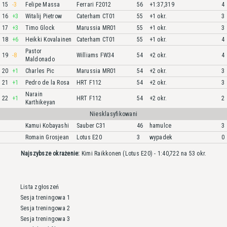
15
-3
Felipe Massa
Ferrari F2012
56
+1:37,319
4
16
+3
Witalij Pietrow
Caterham CT01
55
+1 okr.
3
17
+3
Timo Glock
Marussia MR01
55
+1 okr.
3
18
+6
Heikki Kovalainen
Caterham CT01
55
+1 okr.
4
Pastor
19
-8
Williams FW34
54
+2 okr.
4
Maldonado
20
+1
Charles Pic
Marussia MR01
54
+2 okr.
3
21
+1
Pedro de la Rosa
HRT F112
54
+2 okr.
3
Narain
22
+1
HRT F112
54
+2 okr.
2
Karthikeyan
Niesklasyfikowani
Kamui Kobayashi
Sauber C31
46
hamulce
3
Romain Grosjean
Lotus E20
3
wypadek
0
Najszybsze okrażenie:
Kimi Raikkonen (Lotus E20) - 1:40,722 na 53 okr.
Lista zgłoszeń
Sesja treningowa 1
Sesja treningowa 2
Sesja treningowa 3