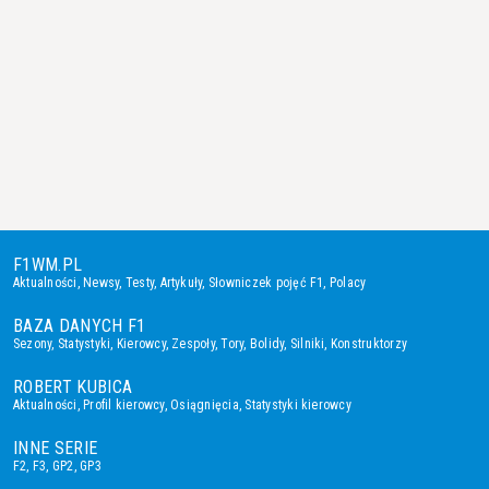
F1WM.PL
Aktualności
,
Newsy
,
Testy
,
Artykuły
,
Słowniczek pojęć F1
,
Polacy
BAZA DANYCH F1
Sezony
,
Statystyki
,
Kierowcy
,
Zespoły
,
Tory
,
Bolidy
,
Silniki
,
Konstruktorzy
ROBERT KUBICA
Aktualności
,
Profil kierowcy
,
Osiągnięcia
,
Statystyki kierowcy
INNE SERIE
F2
,
F3
,
GP2
,
GP3