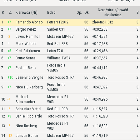
56 okr. 2h44m51,812
56 okr. +0:02,263
56 okr. +0:14,591
Czas/strata/powód
P.
Z.
Kierowca (Nr)
Bolid
Op.
Ok.
B
nieukończ.
1
+7
Fernando Alonso
Ferrari F2012
56
2h44m51,812
3
2
+7
Sergio Perez
Sauber C31
56
+0:02,263
3
3
-2
Lewis Hamilton
McLaren MP4-27
56
+0:14,591
3
4
=
Mark Webber
Red Bull RB8
56
+0:17,688
3
5
+5
Kimi Raikkonen
Lotus E20
56
+0:29,456
3
6
+7
Bruno Senna
Williams FW34
56
+0:37,667
4
Force India
7
+7
Paul di Resta
56
+0:44,412
3
VJM05
8
+10
Jean-Eric Vergne
Toro Rosso STR7
56
+0:46,985
2
Force India
9
+7
Nico Hulkenberg
56
+0:47,892
3
VJM05
Michael
Mercedes F1
10
-7
56
+0:49,996
3
Schumacher
W03
11
-6
Sebastian Vettel
Red Bull RB8
56
+1:15,527
4
12
+3
Daniel Ricciardo
Toro Rosso STR7
56
+1:16,828
4
Mercedes F1
13
-6
Nico Rosberg
56
+1:18,593
4
W03
14
-12
Jenson Button
McLaren MP4-27
56
+1:19,719
5