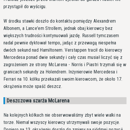
przystąpił do wyścigu.
W środku stawki doszło do kontaktu pomiędzy Alexandrem
Albonem, a Lance'em Strollem, jednak obaj kierowcy bez
większych trudności kontynuowali jazdę. Russell tymczasem
nadal pewnie dyktował tempo, jadąc z przewagą niespełna
dwóch sekund nad Hamiltonem. Verstappen tracił do kierowcy
Mercedesa ponad dwie sekundy i cały czas musiał liczyć się z
zagrożeniem ze strony McLarena - Norris i Piastri trzymali się w
granicach sekundy za Holendrem. Inżynierowie Mercedesa i
Ferrari na 10. kółku przekazali swoim kierowcom, że około 17.
okrążenia może spaść deszcz.
Deszczowa szarża McLarena
Na kolejnych kółkach nie obserwowaliśmy zbyt wiele walki na
torze. Niemal wszyscy kierowcy utrzymywali swoje pozycje.
Dopiero na 13. okrążeniu doszło do zmiany na siódmej pozycji,