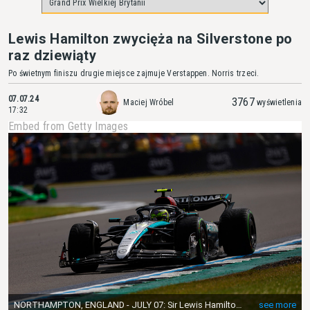
Lewis Hamilton zwycięża na Silverstone po
raz dziewiąty
Po świetnym finiszu drugie miejsce zajmuje Verstappen. Norris trzeci.
07.07.24
3767
Maciej Wróbel
wyświetlenia
17:32
Embed from Getty Images