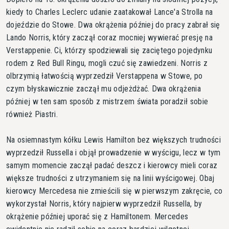
kiedy to Charles Leclerc udanie zaatakował Lance'a Strolla na
dojeździe do Stowe. Dwa okrążenia później do pracy zabrał się
Lando Norris, który zaczął coraz mocniej wywierać presję na
Verstappenie. Ci, którzy spodziewali się zaciętego pojedynku
rodem z Red Bull Ringu, mogli czuć się zawiedzeni. Norris z
olbrzymią łatwością wyprzedził Verstappena w Stowe, po
czym błyskawicznie zaczął mu odjeżdżać. Dwa okrążenia
później w ten sam sposób z mistrzem świata poradził sobie
również Piastri.
Na osiemnastym kółku Lewis Hamilton bez większych trudności
wyprzedził Russella i objął prowadzenie w wyścigu, lecz w tym
samym momencie zaczął padać deszcz i kierowcy mieli coraz
większe trudności z utrzymaniem się na linii wyścigowej. Obaj
kierowcy Mercedesa nie zmieścili się w pierwszym zakręcie, co
wykorzystał Norris, który najpierw wyprzedził Russella, by
okrążenie później uporać się z Hamiltonem. Mercedes