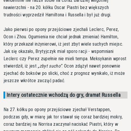
ewidentnie nie radził sobie na coraz bardziej wilgotnej
nawierzchni - na 20. kółku Oscar Piastri bez większych
trudności wyprzedził Hamiltona i Russella i był już drugi.
Jako pierwsi po opony przejściowe zjechali Leclerc, Perez,
Ocon i Zhou. Ogumienia nie chciał jednak zmieniać Hamilton,
który przekazał inżynierowi, iż jest zbyt wiele suchych miejsc.
Jak się okazało, Brytyjczyk miał sporo racji - wspomniani
Leclerc czy Perez zupełnie nie mieli tempa. Meksykanin wprost
stwierdził, iż jest
zbyt sucho
. Ocon zdążył nawet ponownie
zjechać do boksów po slicki, choć z prognoz wynikało, iż może
jeszcze wkrótce zacząć padać.
Intery ostatecznie wchodzą do gry, dramat Russella
Na 27. kółku po opony przejściowe zjechał Verstappen,
podczas gdy, w miarę jak tor stawał się coraz bardziej mokry,
coraz bardziej na Norrisa zaczynał naciskać Piastri, który w