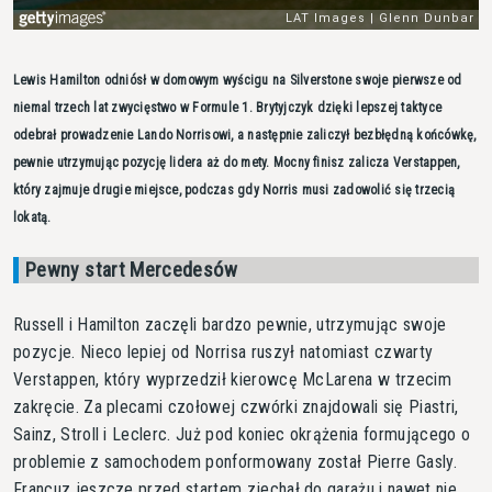
Lewis Hamilton odniósł w domowym wyścigu na Silverstone swoje pierwsze od
niemal trzech lat zwycięstwo w Formule 1. Brytyjczyk dzięki lepszej taktyce
odebrał prowadzenie Lando Norrisowi, a następnie zaliczył bezbłędną końcówkę,
pewnie utrzymując pozycję lidera aż do mety. Mocny finisz zalicza Verstappen,
który zajmuje drugie miejsce, podczas gdy Norris musi zadowolić się trzecią
lokatą.
Pewny start Mercedesów
Russell i Hamilton zaczęli bardzo pewnie, utrzymując swoje
pozycje. Nieco lepiej od Norrisa ruszył natomiast czwarty
Verstappen, który wyprzedził kierowcę McLarena w trzecim
zakręcie. Za plecami czołowej czwórki znajdowali się Piastri,
Sainz, Stroll i Leclerc. Już pod koniec okrążenia formującego o
problemie z samochodem ponformowany został Pierre Gasly.
Francuz jeszcze przed startem zjechał do garażu i nawet nie