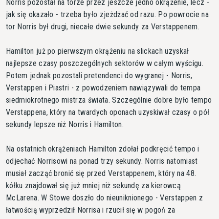
Norris pozostał na torze przez jeszcze jedno okrążenie, lecz -
jak się okazało - trzeba było zjeżdżać od razu. Po powrocie na
tor Norris był drugi, niecałe dwie sekundy za Verstappenem.
Hamilton już po pierwszym okrążeniu na slickach uzyskał
najlepsze czasy poszczególnych sektorów w całym wyścigu.
Potem jednak pozostali pretendenci do wygranej - Norris,
Verstappen i Piastri - z powodzeniem nawiązywali do tempa
siedmiokrotnego mistrza świata. Szczególnie dobre było tempo
Verstappena, który na twardych oponach uzyskiwał czasy o pół
sekundy lepsze niż Norris i Hamilton.
Na ostatnich okrążeniach Hamilton zdołał podkręcić tempo i
odjechać Norrisowi na ponad trzy sekundy. Norris natomiast
musiał zacząć bronić się przed Verstappenem, który na 48.
kółku znajdował się już mniej niż sekundę za kierowcą
McLarena. W Stowe doszło do nieuniknionego - Verstappen z
łatwością wyprzedził Norrisa i rzucił się w pogoń za