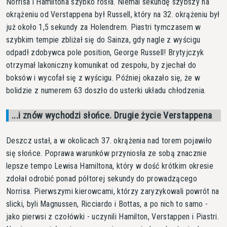
Norrisa i Hamiltona szybko rosła. Niemal sekundę szybszy na
okrążeniu od Verstappena był Russell, który na 32. okrążeniu był
już około 1,5 sekundy za Holendrem. Piastri tymczasem w
szybkim tempie zbliżał się do Sainza, gdy nagle z wyścigu
odpadł zdobywca pole position, George Russell! Brytyjczyk
otrzymał lakoniczny komunikat od zespołu, by zjechał do
boksów i wycofał się z wyścigu. Później okazało się, że w
bolidzie z numerem 63 doszło do usterki układu chłodzenia.
...i znów wychodzi słońce. Drugie życie Verstappena
Deszcz ustał, a w okolicach 37. okrążenia nad torem pojawiło
się słońce. Poprawa warunków przyniosła ze sobą znacznie
lepsze tempo Lewisa Hamiltona, który w dość krótkim okresie
zdołał odrobić ponad półtorej sekundy do prowadzącego
Norrisa. Pierwszymi kierowcami, którzy zaryzykowali powrót na
slicki, byli Magnussen, Ricciardo i Bottas, a po nich to samo -
jako pierwsi z czołówki - uczynili Hamilton, Verstappen i Piastri.