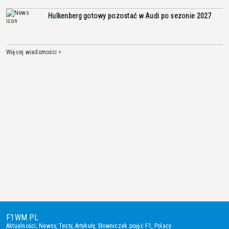
Hulkenberg gotowy pozostać w Audi po sezonie 2027
Więcej wiadomości >
F1WM.PL
Aktualności
,
Newsy
,
Testy
,
Artykuły
,
Słowniczek pojęć F1
,
Polacy