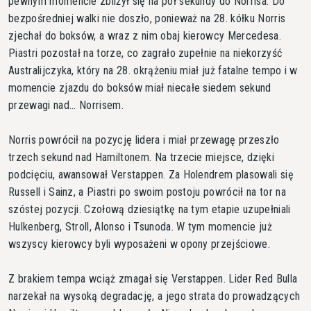
pewnym momencie zbliżył się na pół sekundy do Norrisa. Do
bezpośredniej walki nie doszło, ponieważ na 28. kółku Norris
zjechał do boksów, a wraz z nim obaj kierowcy Mercedesa.
Piastri pozostał na torze, co zagrało zupełnie na niekorzyść
Australijczyka, który na 28. okrążeniu miał już fatalne tempo i w
momencie zjazdu do boksów miał niecałe siedem sekund
przewagi nad... Norrisem.
Norris powrócił na pozycję lidera i miał przewagę przeszło
trzech sekund nad Hamiltonem. Na trzecie miejsce, dzięki
podcięciu, awansował Verstappen. Za Holendrem plasowali się
Russell i Sainz, a Piastri po swoim postoju powrócił na tor na
szóstej pozycji. Czołową dziesiątkę na tym etapie uzupełniali
Hulkenberg, Stroll, Alonso i Tsunoda. W tym momencie już
wszyscy kierowcy byli wyposażeni w opony przejściowe.
Z brakiem tempa wciąż zmagał się Verstappen. Lider Red Bulla
narzekał na wysoką degradację, a jego strata do prowadzących