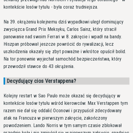
kontekście losów tytułu - była coraz trudniejsza.
Na 39. okrążeniu kolejnemu dziś wypadkowi uległ dominujący
zwycięzca Grand Prix Meksyku, Carlos Sainz, który stracił
panowanie nad swoim Ferrari w 8. zakręcie i wpadł na bandy.
Hiszpan próbował jeszcze powrócić do rywalizacji, lecz
uszkodzenia okazały się zbyt poważne i wkrótce opuścił bolid.
Na tor ponownie wyjechał samochód bezpieczeństwa, który
przewodził stawce do 43 okrążenia.
Decydujący cios Verstappena?
Kolejny restart w Sao Paulo może okazać się decydujący w
kontekście losów tytułu wśród kierowców. Max Verstappen tym
razem nie dał się oddalić Oconowi i przypuścił zdecydowany
atak na Francuza w pierwszym zakręcie, zakończony
powodzeniem. Lando Norris w tym samym czasie zblokował
przednie koła i nie zmieścił się w pierwszym zakręcie, spadając