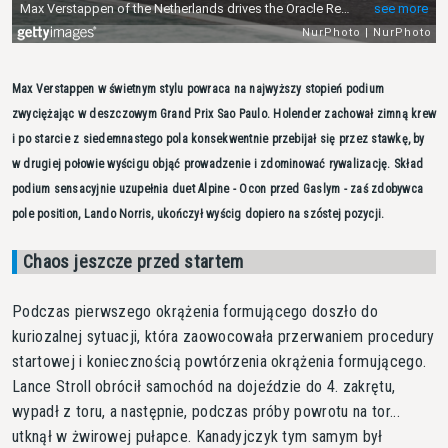
Max Verstappen w świetnym stylu powraca na najwyższy stopień podium
zwyciężając w deszczowym Grand Prix Sao Paulo. Holender zachował zimną krew
i po starcie z siedemnastego pola konsekwentnie przebijał się przez stawkę, by
w drugiej połowie wyścigu objąć prowadzenie i zdominować rywalizację. Skład
podium sensacyjnie uzupełnia duet Alpine - Ocon przed Gaslym - zaś zdobywca
pole position, Lando Norris, ukończył wyścig dopiero na szóstej pozycji.
Chaos jeszcze przed startem
Podczas pierwszego okrążenia formującego doszło do
kuriozalnej sytuacji, która zaowocowała przerwaniem procedury
startowej i koniecznością powtórzenia okrążenia formującego.
Lance Stroll obrócił samochód na dojeździe do 4. zakrętu,
wypadł z toru, a następnie, podczas próby powrotu na tor...
utknął w żwirowej pułapce. Kanadyjczyk tym samym był