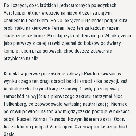
Po licznych, dość krótkich i jednostronnych pojedynkach,
Verstappen utknął wreszcie na nieco dłużej za piątym
Charlesem Leclerkiem. Po 20. okrążeniu Holender podjął kilka
prób ataku na kierowcę Ferrari, lecz ten za każdym razem
skutecznie się bronił. Monakijczyk ostatecznie po 24. okrążeniu
jako pierwszy z całej stawki zjechał do boksów po świeży
komplet opon przejściowych, choć deszcz zdawał się
przybierać na sile.
Kontakt w pierwszym zakręcie zaliczyli Piastri i Lawson, w
wyniku czego ten drugi obrócił bolid i stracił kilka pozycji, zaś
Australijczyk otrzymał karę czasową. Chwilę później swój
samochód na wyjściu z pierwszego zakrętu zatrzymał Nico
Hulkenberg, co zaowocowało wirtualną neutralizacją. Niemiec
po chwili powrócił na tor, a w międzyczasie postoje w boksach
odbyli Russell, Norris i Tsunoda. Nowym liderem został Ocon,
tuż za którym podążał Verstappen. Czołową trójkę uzupełniał
Gasly.