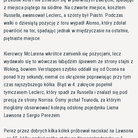
z miejsca piątego na siódme. Na czwarte miejsce, kosztem
Russella, awansował Leclerc, a szósty był Piastri. Podczas
walki o dziesiątą pozycję z toru wypadł Alonso, który zdołał
powrócić na tor, spadając jednak w międzyczasie na ostatnie,
piętnaste miejsce.
Kierowcy McLarena wkrótce zamienili się pozycjami, lecz
wydawało się to wówczas łabędzim śpiewem ze strony stajni z
Woking, bowiem Verstappen szybko oddalił się od Ocona na
ponad trzy sekundy, niemal co okrążenie poprawiając przy tym
czas najszybszego kółka. Błąd w 4. zakręcie popełnił
tymczasem Leclerc, który spadł za Russella i znalazł się pod
presją ze strony Norrisa. Ósmy jechał Tsunoda, za którym
mogliśmy obserwować kolejną odsłonę pojedynku Liama
Lawsona z Sergio Perezem.
Perez przez dobrych kilka kółek próbował naciskać na Lawsona