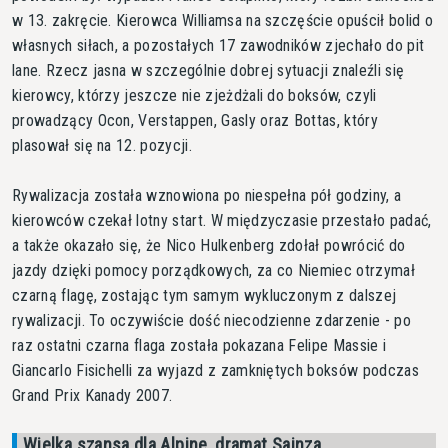
w 13. zakręcie. Kierowca Williamsa na szczęście opuścił bolid o
własnych siłach, a pozostałych 17 zawodników zjechało do pit
lane. Rzecz jasna w szczególnie dobrej sytuacji znaleźli się
kierowcy, którzy jeszcze nie zjeżdżali do boksów, czyli
prowadzący Ocon, Verstappen, Gasly oraz Bottas, który
plasował się na 12. pozycji.
Rywalizacja została wznowiona po niespełna pół godziny, a
kierowców czekał lotny start. W międzyczasie przestało padać,
a także okazało się, że Nico Hulkenberg zdołał powrócić do
jazdy dzięki pomocy porządkowych, za co Niemiec otrzymał
czarną flagę, zostając tym samym wykluczonym z dalszej
rywalizacji. To oczywiście dość niecodzienne zdarzenie - po
raz ostatni czarna flaga została pokazana Felipe Massie i
Giancarlo Fisichelli za wyjazd z zamkniętych boksów podczas
Grand Prix Kanady 2007.
Wielka szansa dla Alpine, dramat Sainza