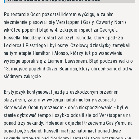
Po restarcie Ocon pozostał liderem wyścigu, a za nim
niezmiennie plasowali się Verstappen i Gasly. Czwarty Norris
wkrótce popełnił błąd w 4. zakręcie i spadł za George'a
Russella. Nieudany restart zaliczył Tsunoda, który spadł za
Leclerca i Piastriego i był ósmy. Czołową dziesiątkę zamykali
na tym etapie Hamilton i Alonso, którzy tuż po wznowieniu
wyścigu uporali się z Liamem Lawsonem. Błąd podczas walki o
13. miejsce popełnił Oliver Bearman, który obrócił samochód w
siódmym zakręcie.
Brytyjczyk kontynuował jazdę z uszkodzonym przednim
skrzydłem, zatem w wyścigu nadal mieliśmy szesnastu
kierowców. Ocon tymczasem - dość niespodziewanie - był w
stanie dyktować tempo i szybko oddalił się od Verstappena na
ponad trzy sekundy. Holender odjechał trzeciemu Gasly'emu na
ponad pięć sekund. Russell miał już natomiast ponad dwie
sekundy przewagi nad Norrisem i sytuacja tego ostatniego - w