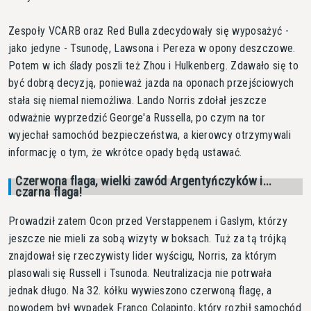
Zespoły VCARB oraz Red Bulla zdecydowały się wyposażyć -
jako jedyne - Tsunodę, Lawsona i Pereza w opony deszczowe.
Potem w ich ślady poszli też Zhou i Hulkenberg. Zdawało się to
być dobrą decyzją, ponieważ jazda na oponach przejściowych
stała się niemal niemożliwa. Lando Norris zdołał jeszcze
odważnie wyprzedzić George'a Russella, po czym na tor
wyjechał samochód bezpieczeństwa, a kierowcy otrzymywali
informację o tym, że wkrótce opady będą ustawać.
Czerwona flaga, wielki zawód Argentyńczyków i...
czarna flaga!
Prowadził zatem Ocon przed Verstappenem i Gaslym, którzy
jeszcze nie mieli za sobą wizyty w boksach. Tuż za tą trójką
znajdował się rzeczywisty lider wyścigu, Norris, za którym
plasowali się Russell i Tsunoda. Neutralizacja nie potrwała
jednak długo. Na 32. kółku wywieszono czerwoną flagę, a
powodem był wypadek Franco Colapinto, który rozbił samochód