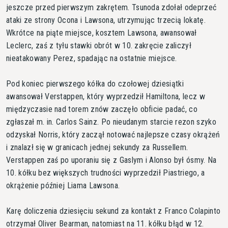
jeszcze przed pierwszym zakrętem. Tsunoda zdołał odeprzeć
ataki ze strony Ocona i Lawsona, utrzymując trzecią lokatę.
Wkrótce na piąte miejsce, kosztem Lawsona, awansował
Leclerc, zaś z tyłu stawki obrót w 10. zakręcie zaliczył
nieatakowany Perez, spadając na ostatnie miejsce.
Pod koniec pierwszego kółka do czołowej dziesiątki
awansował Verstappen, który wyprzedził Hamiltona, lecz w
międzyczasie nad torem znów zaczęło obficie padać, co
zgłaszał m. in. Carlos Sainz. Po nieudanym starcie rezon szyko
odzyskał Norris, który zaczął notować najlepsze czasy okrążeń
i znalazł się w granicach jednej sekundy za Russellem.
Verstappen zaś po uporaniu się z Gaslym i Alonso był ósmy. Na
10. kółku bez większych trudności wyprzedził Piastriego, a
okrążenie później Liama Lawsona.
Karę doliczenia dziesięciu sekund za kontakt z Franco Colapinto
otrzymał Oliver Bearman, natomiast na 11. kółku błąd w 12.