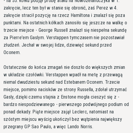
- na 55. kółku podjął próbę ataku na Nowozelandczyka w 1.
zakręcie, lecz ten był w stanie się obronić, zaś Perez w 4.
zakręcie stracił pozycję na rzecz Hamiltona i znalazł się poza
punktami. Na ostatnich kółkach zanosiło się jeszcze na walkę o
trzecie miejsce - George Russell znalazł się niespełna sekundę
za Pierre'em Gaslym. Verstappen tymczasem nie pozostawiał
złudzeń. Jechał w swojej lidze, dziewięć sekund przed
Oconem.
Ostatecznie do końca zmagań nie doszło do większych zmian
w układzie czołówki. Verstappen wpadł na metę z przewagą
niemal dwudziestu sekund nad Estebanem Oconem. Trzecie
miejsce, pomimo nacisków ze strony Russella, zdołał utrzymać
Gasly, dzięki czemu stajnia z Enstone mogła cieszyć się z -
bardzo niespodziewanego - pierwszego podwójnego podium od
ponad dekady. Piąte miejsce zajął Leclerc, natomiast na
szóstym miejscu wyścig ukończył bez wątpienia największy
przegrany GP Sao Paulo, a więc Lando Norris.