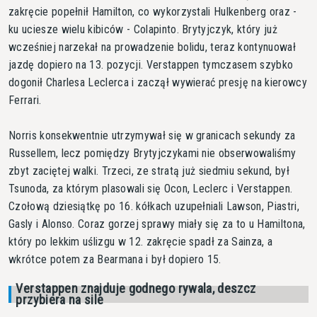
zakręcie popełnił Hamilton, co wykorzystali Hulkenberg oraz -
ku uciesze wielu kibiców - Colapinto. Brytyjczyk, który już
wcześniej narzekał na prowadzenie bolidu, teraz kontynuował
jazdę dopiero na 13. pozycji. Verstappen tymczasem szybko
dogonił Charlesa Leclerca i zaczął wywierać presję na kierowcy
Ferrari.
Norris konsekwentnie utrzymywał się w granicach sekundy za
Russellem, lecz pomiędzy Brytyjczykami nie obserwowaliśmy
zbyt zaciętej walki. Trzeci, ze stratą już siedmiu sekund, był
Tsunoda, za którym plasowali się Ocon, Leclerc i Verstappen.
Czołową dziesiątkę po 16. kółkach uzupełniali Lawson, Piastri,
Gasly i Alonso. Coraz gorzej sprawy miały się za to u Hamiltona,
który po lekkim uślizgu w 12. zakręcie spadł za Sainza, a
wkrótce potem za Bearmana i był dopiero 15.
Verstappen znajduje godnego rywala, deszcz
przybiera na sile