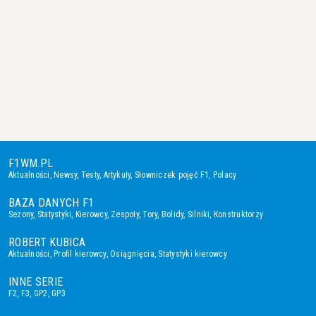
F1WM.PL
Aktualności
,
Newsy
,
Testy
,
Artykuły
,
Słowniczek pojęć F1
,
Polacy
BAZA DANYCH F1
Sezony
,
Statystyki
,
Kierowcy
,
Zespoły
,
Tory
,
Bolidy
,
Silniki
,
Konstruktorzy
ROBERT KUBICA
Aktualności
,
Profil kierowcy
,
Osiągnięcia
,
Statystyki kierowcy
INNE SERIE
F2
,
F3
,
GP2
,
GP3