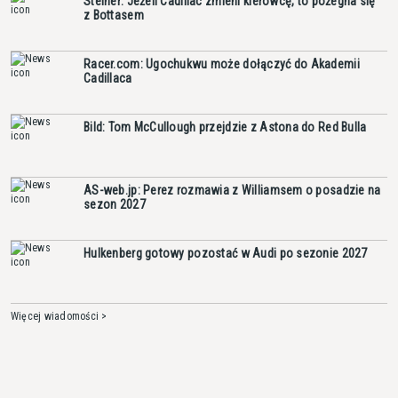
Steiner: Jeżeli Cadillac zmieni kierowcę, to pożegna się
z Bottasem
Racer.com: Ugochukwu może dołączyć do Akademii
Cadillaca
Bild: Tom McCullough przejdzie z Astona do Red Bulla
AS-web.jp: Perez rozmawia z Williamsem o posadzie na
sezon 2027
Hulkenberg gotowy pozostać w Audi po sezonie 2027
Więcej wiadomości >