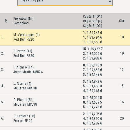
Część 1 (Q1)
Kierowca (Nr)
P.
Okr.
Część 2 (Q2)
Samochód
Część 3 (Q3)
1.
1:34,742
6
M. Verstappen (1)
1.
18
1.
1:33,794
6
Red Bull RB20
1.
1:33,660
6
15.
1:35,457
7
S. Perez (11)
2.
19
2.
1:34,026
6
Red Bull RB20
2.
1:33,982
6
8.
1:35,116
3
F. Alonso (14)
3.
15
7.
1:34,652
6
Aston Martin AMR24
3.
1:34,148
6
3.
1:34,842
6
L. Norris (4)
4.
15
5.
1:34,460
3
McLaren MCL38
4.
1:34,165
6
5.
1:35,014
5
O. Piastri (81)
5.
16
8.
1:34,659
5
McLaren MCL38
5.
1:34,273
6
2.
1:34,797
8
C. Leclerc (16)
6.
20
4.
1:34,399
6
Ferrari SF-24
6.
1:34,289
6