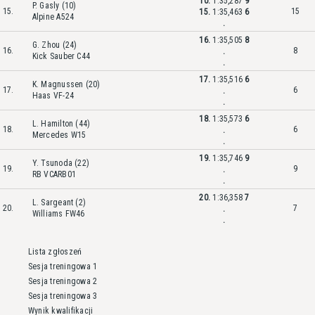
10.
1:35,287
9
P. Gasly (10)
15.
15
15.
1:35,463
6
Alpine A524
.
16.
1:35,505
8
G. Zhou (24)
16.
8
.
Kick Sauber C44
.
17.
1:35,516
6
K. Magnussen (20)
17.
6
.
Haas VF-24
.
18.
1:35,573
6
L. Hamilton (44)
18.
6
.
Mercedes W15
.
19.
1:35,746
9
Y. Tsunoda (22)
19.
9
.
RB VCARB01
.
20.
1:36,358
7
L. Sargeant (2)
20.
7
.
Williams FW46
.
Lista zgłoszeń
Sesja treningowa 1
Sesja treningowa 2
Sesja treningowa 3
Wynik kwalifikacji