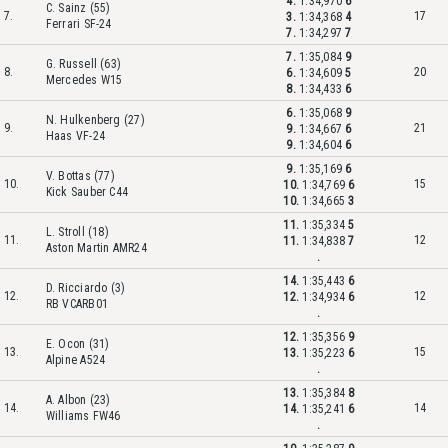
4.
1:34,970
6
C. Sainz (55)
7.
17
3.
1:34,368
4
Ferrari SF-24
7.
1:34,297
7
7.
1:35,084
9
G. Russell (63)
8.
20
6.
1:34,609
5
Mercedes W15
8.
1:34,433
6
6.
1:35,068
9
N. Hulkenberg (27)
9.
21
9.
1:34,667
6
Haas VF-24
9.
1:34,604
6
9.
1:35,169
6
V. Bottas (77)
10.
15
10.
1:34,769
6
Kick Sauber C44
10.
1:34,665
3
11.
1:35,334
5
L. Stroll (18)
11.
12
11.
1:34,838
7
Aston Martin AMR24
.
14.
1:35,443
6
D. Ricciardo (3)
12.
12
12.
1:34,934
6
RB VCARB01
.
12.
1:35,356
9
E. Ocon (31)
13.
15
13.
1:35,223
6
Alpine A524
.
13.
1:35,384
8
A. Albon (23)
14.
14
14.
1:35,241
6
Williams FW46
.