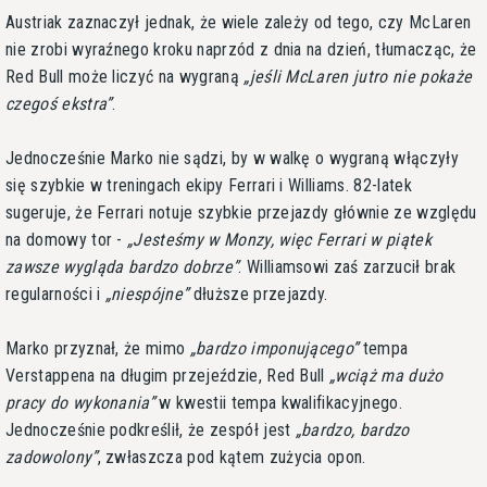
Austriak zaznaczył jednak, że wiele zależy od tego, czy McLaren
nie zrobi wyraźnego kroku naprzód z dnia na dzień, tłumacząc, że
Red Bull może liczyć na wygraną
jeśli McLaren jutro nie pokaże
czegoś ekstra
.
Jednocześnie Marko nie sądzi, by w walkę o wygraną włączyły
się szybkie w treningach ekipy Ferrari i Williams. 82-latek
sugeruje, że Ferrari notuje szybkie przejazdy głównie ze względu
na domowy tor -
Jesteśmy w Monzy, więc Ferrari w piątek
zawsze wygląda bardzo dobrze
. Williamsowi zaś zarzucił brak
regularności i
niespójne
dłuższe przejazdy.
Marko przyznał, że mimo
bardzo imponującego
tempa
Verstappena na długim przejeździe, Red Bull
wciąż ma dużo
pracy do wykonania
w kwestii tempa kwalifikacyjnego.
Jednocześnie podkreślił, że zespół jest
bardzo, bardzo
zadowolony
, zwłaszcza pod kątem zużycia opon.