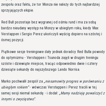
zespołu oraz faktu, że tor Monza nie należy do tych najbardziej
sprzyjających ekipie.
Red Bull pozostaje bez wygranej od ośmiu rund i ma za sobą
bardzo nieudany występ na Monzy w ubiegłym roku, kiedy Max
Verstappen i Sergio Perez ukończyli wyścig dopiero na szóstej i
ósmej pozycji.
Piątkowe sesje treningowe dały jednak doradcy Red Bulla powody
do optymizmu - Verstappen i Tsunoda zajęli w drugim treningu
szóste i dziewiąte miejsce, tracąc odpowiednio dwie i cztery
dziesiąte sekundy do najszybszego Lando Norrisa.
Marko pochwalił zespół za
niesamowity progres w porównaniu z
ubiegłym rokiem
- wówczas Verstappen i Perez tracili w tej
samej sesji niemal sekundę - i dodał:
Mamy nadzieję powalczyć z
innymi o zwycięstwo
.