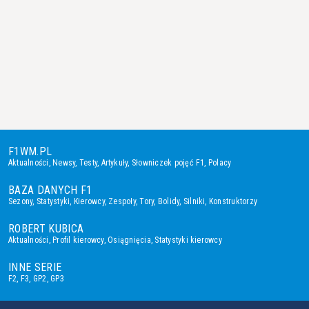
F1WM.PL
Aktualności
,
Newsy
,
Testy
,
Artykuły
,
Słowniczek pojęć F1
,
Polacy
BAZA DANYCH F1
Sezony
,
Statystyki
,
Kierowcy
,
Zespoły
,
Tory
,
Bolidy
,
Silniki
,
Konstruktorzy
ROBERT KUBICA
Aktualności
,
Profil kierowcy
,
Osiągnięcia
,
Statystyki kierowcy
INNE SERIE
F2
,
F3
,
GP2
,
GP3