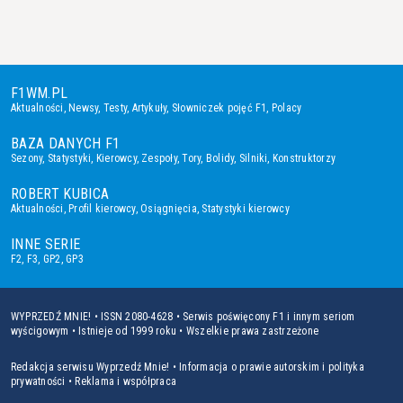
F1WM.PL
Aktualności
,
Newsy
,
Testy
,
Artykuły
,
Słowniczek pojęć F1
,
Polacy
BAZA DANYCH F1
Sezony
,
Statystyki
,
Kierowcy
,
Zespoły
,
Tory
,
Bolidy
,
Silniki
,
Konstruktorzy
ROBERT KUBICA
Aktualności
,
Profil kierowcy
,
Osiągnięcia
,
Statystyki kierowcy
INNE SERIE
F2
,
F3
,
GP2
,
GP3
WYPRZEDŹ MNIE! • ISSN 2080-4628 • Serwis poświęcony F1 i innym seriom
wyścigowym • Istnieje od 1999 roku • Wszelkie prawa zastrzeżone
Redakcja serwisu Wyprzedź Mnie!
•
Informacja o prawie autorskim i polityka
prywatności
•
Reklama i współpraca