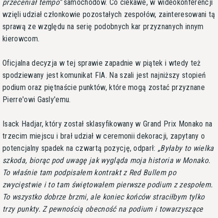
przeceniał tempo
samochodów. Co ciekawe, w wideokonferencji
wzięli udział członkowie pozostałych zespołów, zainteresowani tą
sprawą ze względu na serię podobnych kar przyznanych innym
kierowcom.
Oficjalna decyzja w tej sprawie zapadnie w piątek i wtedy też
spodziewany jest komunikat FIA. Na szali jest najniższy stopień
podium oraz piętnaście punktów, które mogą zostać przyznane
Pierre'owi Gasly'emu.
Isack Hadjar, który został sklasyfikowany w Grand Prix Monako na
trzecim miejscu i brał udział w ceremonii dekoracji, zapytany o
potencjalny spadek na czwartą pozycję, odparł:
Byłaby to wielka
szkoda, biorąc pod uwagę jak wygląda moja historia w Monako.
To właśnie tam podpisałem kontrakt z Red Bullem po
zwycięstwie i to tam świętowałem pierwsze podium z zespołem.
To wszystko dobrze brzmi, ale koniec końców straciłbym tylko
trzy punkty. Z pewnością obecność na podium i towarzyszące