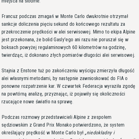
miejsca na siódme.
Francuz podczas zmagań w Monte Carlo dwukrotnie otrzymał
sankcje doliczenia pięciu sekund do końcowego rezultatu za
przekroczenie prędkości w alei serwisowej. Mimo to ekipa Alpine
jest przekonana, że bolid Gasly'ego ani razu nie poruszał się w
boksach powyżej regulaminowych 60 kilometrów na godzinę,
twierdząc, iż dokonano złych pomiarów długości alei serwisowej.
Stajnia z Enstone tuż po zakończeniu wyścigu zmierzyła długość
alei własnymi metodami, by następnie zawnioskować do FIA o
ponowne rozpatrzenie kar. W czwartek Federacja wyraziła zgodę
na powtórną analizę, przyznając, iż pojawiły się okoliczności
rzucające nowe światło na sprawę.
Podczas rozmowy przedstawicieli Alpine z zespołem
sędziowskim z Grand Prix Monako potwierdzono, że system
określający prędkość w Monte Carlo był
niedokładny i