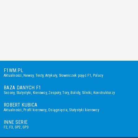
F1WM.PL
Aktualności
,
Newsy
,
Testy
,
Artykuły
,
Słowniczek pojęć F1
,
Polacy
BAZA DANYCH F1
Sezony
,
Statystyki
,
Kierowcy
,
Zespoły
,
Tory
,
Bolidy
,
Silniki
,
Konstruktorzy
ROBERT KUBICA
Aktualności
,
Profil kierowcy
,
Osiągnięcia
,
Statystyki kierowcy
INNE SERIE
F2
,
F3
,
GP2
,
GP3