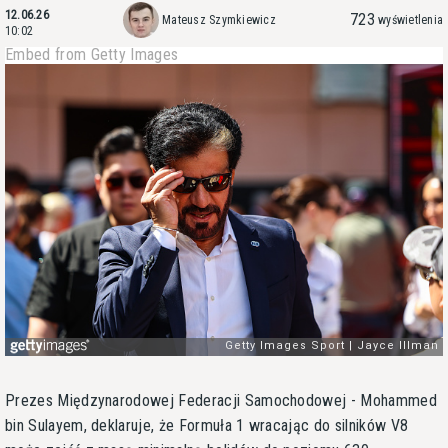
12.06.26
723
Mateusz Szymkiewicz
wyświetlenia
10:02
Embed from Getty Images
Prezes Międzynarodowej Federacji Samochodowej - Mohammed
bin Sulayem, deklaruje, że Formuła 1 wracając do silników V8