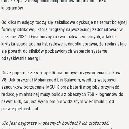
może zejść z masą minimalną bolidów do poziomu 630
kilogramów.
Od kilku miesięcy toczą się zakulisowe dyskusje na temat kolejnej
formuły silnikowej, która mogłaby najwcześniej zadebiutować w
sezonie 2031. Dynamiczny rozwój paliw neutralnych, a także
krytyka spadająca na hybrydowe jednostki sprawia, że realny staje
się powrót do silników pozbawionych wsparcia systemu
odzyskiwania energii.
Duże poparcie ze strony FIA ma pomysł przywrócenia silników
V8. Jak przyznał Mohammed bin Sulayem, według wstępnych
szacunków porzucenie MGU-K oraz baterii mogłoby przynieść
redukcję minimalnej masy bolidu z obecnych 768 kilogramów do
nawet 630, co jest wynikiem nie widzianym w Formule 1 od
prawie piętnastu lat.
Co jest najgorsze w obecnych bolidach? Ich złożoność,