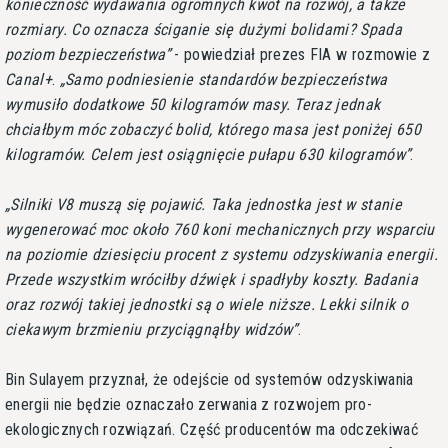
konieczność wydawania ogromnych kwot na rozwój, a także
rozmiary. Co oznacza ściganie się dużymi bolidami? Spada
poziom bezpieczeństwa
- powiedział prezes FIA w rozmowie z
Canal+
.
Samo podniesienie standardów bezpieczeństwa
wymusiło dodatkowe 50 kilogramów masy. Teraz jednak
chciałbym móc zobaczyć bolid, którego masa jest poniżej 650
kilogramów. Celem jest osiągnięcie pułapu 630 kilogramów
.
Silniki V8 muszą się pojawić. Taka jednostka jest w stanie
wygenerować moc około 760 koni mechanicznych przy wsparciu
na poziomie dziesięciu procent z systemu odzyskiwania energii.
Przede wszystkim wróciłby dźwięk i spadłyby koszty. Badania
oraz rozwój takiej jednostki są o wiele niższe. Lekki silnik o
ciekawym brzmieniu przyciągnąłby widzów
.
Bin Sulayem przyznał, że odejście od systemów odzyskiwania
energii nie będzie oznaczało zerwania z rozwojem pro-
ekologicznych rozwiązań. Część producentów ma odczekiwać